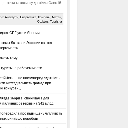
нергетики та захисту довкілля Олексій
се:
Анекдоти
,
Енергетика
,
Компанії
,
Метан
,
Офіціоз
,
Торгівля
одает СПГ уже и Японии
стемы Латвии и Эстонии свяжет
нергомост»
омочь тому
 курить на рабочем месте
тійкість — це насамперед здатність
ти життєдіяльність громад при
і конкуренції
глядає збори зі споживачів для
я паливних резервів на $42 млрд
 попередила про підвищену чутливість
них ринків до перебоїв