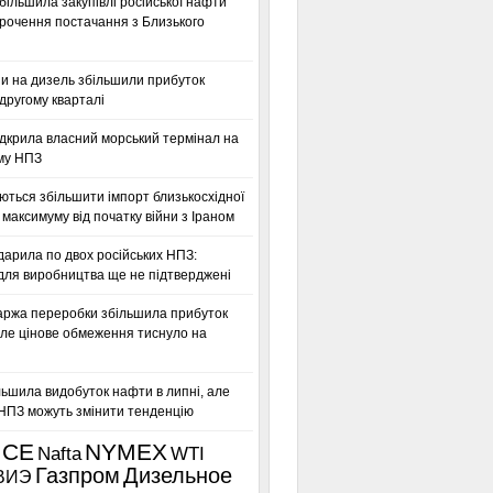
більшила закупівлі російської нафти
орочення постачання з Близького
ни на дизель збільшили прибуток
другому кварталі
дкрила власний морський термінал на
му НПЗ
ться збільшити імпорт близькосхідної
максимуму від початку війни з Іраном
дарила по двох російських НПЗ:
для виробництва ще не підтверджені
аржа переробки збільшила прибуток
ле цінове обмеження тиснуло на
льшила видобуток нафти в липні, але
 НПЗ можуть змінити тенденцію
ICE
NYMEX
Nafta
WTI
Газпром
Дизельное
ВИЭ