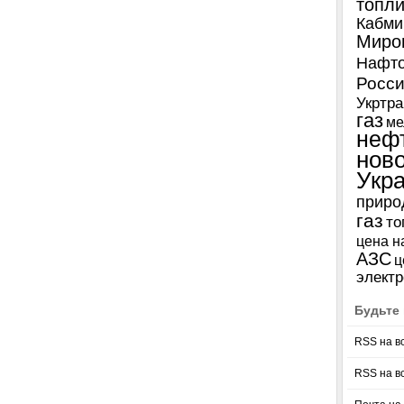
топл
Кабми
Миро
Нафто
Росси
Укртра
газ
ме
неф
нов
Укр
приро
газ
то
цена н
АЗС
ц
электр
Будьте 
RSS на в
RSS на в