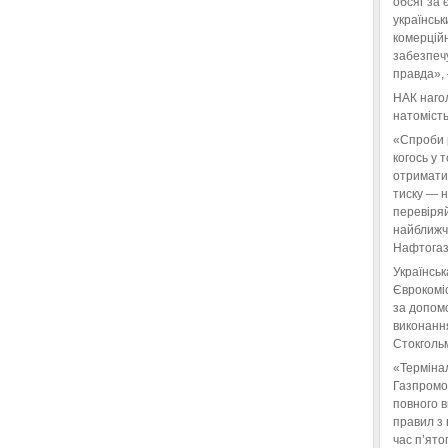
обсяг за 
українськ
комерційн
забезпеч
правда»,
НАК нагол
натомість
«Спроби 
когось у 
отримати
тиску — 
перевіряй
найближчі
Нафтогаз
Українськ
Єврокоміс
за допом
виконанн
Стокгольм
«Терміна
Газпромо
повного 
правил з 
час п’ято