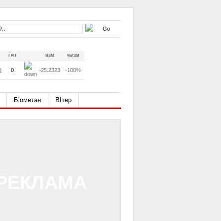
ГРН
ИЗМ
%ИЗМ
D
0
-25.2323
-100%
Біометан
ВІтер
РЕКЛАМА