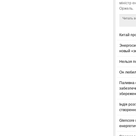
міністр е
Оржель.
Читать в
Китай пр
Энергоси
новый «э
Нельзя п
Он любил
Паливна с
забезпечи
збереженн
Індія роз
створенн
Glencore
енергетич