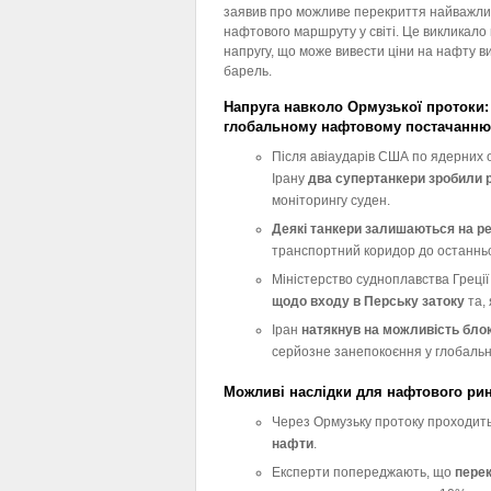
заявив про можливе перекриття найважли
нафтового маршруту у світі. Це викликало
напругу, що може вивести ціни на нафту в
барель.
Напруга навколо Ормузької протоки: 
глобальному нафтовому постачанню
Після авіаударів США по ядерних о
Ірану
два супертанкери зробили р
моніторингу суден.
Деякі танкери залишаються на ре
транспортний коридор до останньо
Міністерство судноплавства Греції
щодо входу в Перську затоку
та,
Іран
натякнув на можливість бло
серйозне занепокоєння у глобально
Можливі наслідки для нафтового ри
Через Ормузьку протоку проходит
нафти
.
Експерти попереджають, що
перек