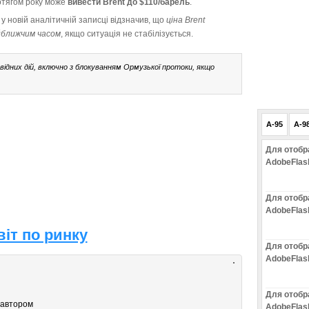
отягом року може
вивести Brent до $110/барель
.
у новій аналітичній записці відзначив, що
ціна Brent
йближчим часом
, якщо ситуація не стабілізується.
відних дій, включно з блокуванням Ормузької протоки, якщо
A-95
A-9
Для отобр
AdobeFlas
Для отобр
AdobeFlas
іт по ринку
Для отобр
AdobeFlas
Для отобр
 автором
AdobeFlas