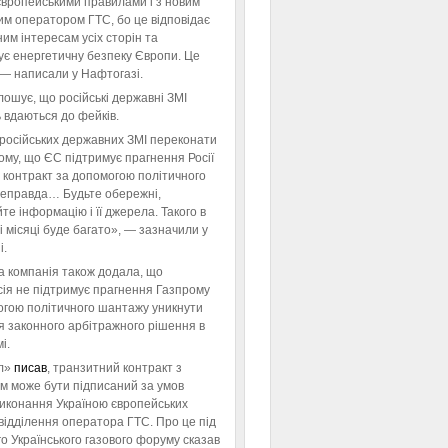
європейськими правилами і з новим
им оператором ГТС, бо це відповідає
им інтересам усіх сторін та
ує енергетичну безпеку Європи. Це
 — написали у Нафтогазі.
ошує, що російські державні ЗМІ
 вдаються до фейків.
російських державних ЗМІ переконати
тому, що ЄС підтримує прагнення Росії
 контракт за допомогою політичного
неправда… Будьте обережні,
те інформацію і її джерела. Такого в
 місяці буде багато», — зазначили у
і.
а компанія також додала, що
ія не підтримує прагнення Газпрому
огою політичного шантажу уникнути
я законного арбітражного рішення в
і.
л»
писав
, транзитний контракт з
м може бути підписаний за умов
виконання Україною європейських
відділення оператора ГТС. Про це під
го Українського газового форуму сказав