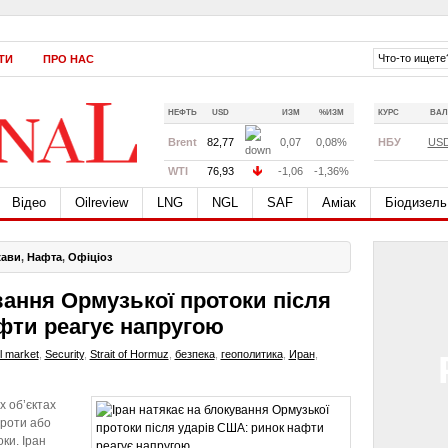
ТИ
ПРО НАС
НЕФТЬ
USD
ИЗМ
%ИЗМ
КУРС
ВАЛ
Brent
82,77
0,07
0,08%
НБУ
US
WTI
76,93
-1,06
-1,36%
Відео
Oilreview
LNG
NGL
SAF
Аміак
Біодизель
жави
,
Нафта
,
Офіціоз
вання Ормузької протоки після
фти реагує напругою
il market
,
Security
,
Strait of Hormuz
,
безпека
,
геополитика
,
Иран
,
х об’єктах
ороти або
ки. Іран