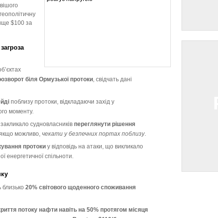
вішого
 геополітичну
ище $100 за
загроза
б’єктах
озворот біля Ормузької протоки
, свідчать дані
йді
поблизу протоки, відкладаючи захід у
го моменту.
 закликало судновласників
переглянути рішення
 якщо можливо,
чекати у безпечних портах поблизу
.
кування протоки
у відповідь на атаки, що викликало
ї енергетичної спільноти.
нку
ь близько
20% світового щоденного споживання
риття потоку нафти навіть на 50% протягом місяця