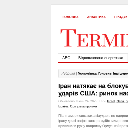
ГОЛОВНА
АНАЛІТИКА
ПРОДУК
АЕС
Відновлювана енергетика
Рубрика |
Геополітика
,
Головне
,
Інші дер
Іран натякає на блоку
ударів США: ринок на
Обновлено: Июнь 24, 2025.
Тэги:
Israel
,
Nafta
,
o
Ізраїль
,
Ормузька протока
Після американських авіаударів по ядерни
Ірану деякі нафтотанкери здійснили розв
припинили рух у напрямку Ормузької прото