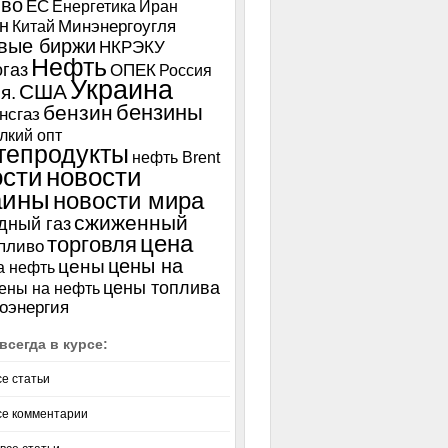
иво
ЕС
Енергетика
Иран
н
Китай
Минэнергоугля
вые биржи
НКРЭКУ
Нефть
газ
ОПЕК
Россия
Украина
США
я.
бензины
бензин
нсгаз
лкий опт
тепродукты
нефть Brent
ости
новости
аины
новости мира
сжиженный
дный газ
цена
торговля
пливо
цены на
цены
а нефть
цены топлива
ены на нефть
оэнергия
всегда в курсе:
се статьи
се комментарии