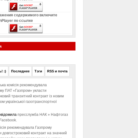
ажения содержимого включите
hPlayer по ссылке
я
! :)
Последнее
Тэги
RSS и почта
ька комісія рекомендувала
ому ПАТ «Газпром» укласти
ковий транзитний контракт із новим
м української газотранспортної
овідомила
пресслужба НАК » Нафтогаз
Facebook.
ісія рекомендувала Газпрому
и довгостроковий контракт на значний