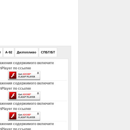
РЕКЛАМА
8
A-92
Дизтопливо
СПБТ/БТ
ажения содержимого включите
hPlayer по ссылке
ажения содержимого включите
hPlayer по ссылке
ажения содержимого включите
hPlayer по ссылке
ажения содержимого включите
hPlayer по ссылке