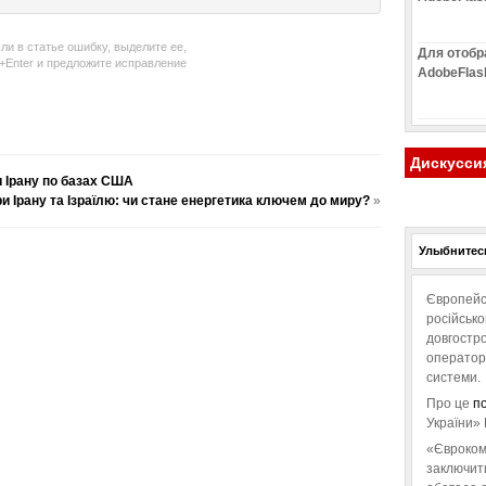
ли в статье ошибку, выделите ее,
Для отобр
l+Enter и предложите исправление
AdobeFlas
Дискусси
 Ірану по базах США
и Ірану та Ізраїлю: чи стане енергетика ключем до миру?
»
Улыбнитесь
Європейс
російськ
довгостро
операторо
системи.
Про це
п
України» 
«Євроком
заключит