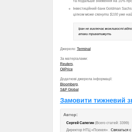
та подальше зниження на 10% пр
Інвестиційний банк Goldman Sachs 
цілком може сягнути $100 уже на
Іран не виключає можливості відпо
атаки триватимуть
Джерело:
Terminal
За матеріалами:
Reuters
,
OilPrice
Додаткові джерела інформації:
Bloomberg
,
S&P Global
Замовити тижневий зв
Автор:
Сергей Сапегин
(Всего статей: 3399)
Директор НТЦ «Психея»
Связаться с