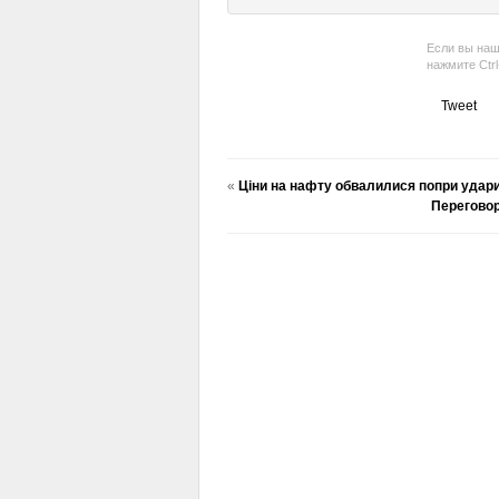
Если вы наш
нажмите Ctr
Tweet
«
Ціни на нафту обвалилися попри удари
Переговор