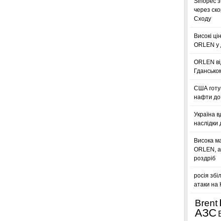
Sinopec з
через ск
Сходу
Високі ці
ORLEN у 
ORLEN ві
Гдансько
США готую
нафти до 
Україна в
наслідки 
Висока м
ORLEN, а
роздріб
росія збі
атаки на
Brent
АЗС