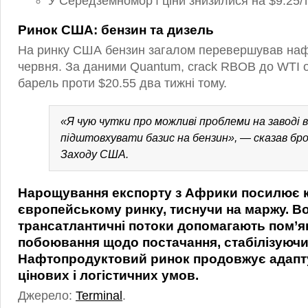
У Середземномор’ї ціни знизилися на $9.25/
Ринок США: бензин та дизель
На ринку США бензин загалом перевершував наф
червня. За даними Quantum, crack RBOB до WTI о
барель проти $20.55 два тижні тому.
«Я чую чутки про можливі проблеми на заводі в 
підштовхувати базис на бензин», — сказав бро
Заходу США.
Нарощування експорту з Африки посилює 
європейському ринку, тиснучи на маржу. В
трансатлантичні потоки допомагають пом’
побоювання щодо постачання, стабілізуючи
Нафтопродуктовий ринок продовжує адапт
цінових і логістичних умов.
Джерело:
Terminal
.