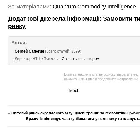
За матеріалами:
Quantum Commodity Intelligence
Додаткові джерела інформації:
Замовити ти
ринку
Автор:
Сергей Сапегин
(Всего статей: 3399)
Директор НТЦ «Психея»
Связаться с автором
Если вы нашли в статье ошибку, выделите ее,
нажмите Ctrl+Enter и предложите исправление
Tweet
«
Світовий ринок скрапленого газу: цінові тренди та геополітичні ризик
Бразилія підвищує частку біопалива у пальному та планує