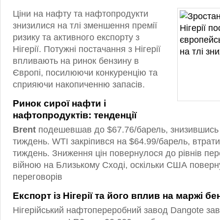
Ціни на нафту та нафтопродукти
знизилися на тлі зменшення премії
ризику та активного експорту з
Нігерії. Потужні постачання з Нігерії
впливають на ринок бензину в
Європі, посилюючи конкуренцію та
сприяючи накопиченню запасів.
Ринок сирої нафти і
нафтопродуктів: тенденції
Brent
подешевшав до $67.76/барель, знизившись 
тиждень. WTI закріпився на $64.99/барель, втрат
тиждень. Зниження цін повернулося до рівнів пе
війною на Близькому Сході, оскільки США поверн
переговорів
Експорт із Нігерії та його вплив на маржі бе
Нігерійський нафтопереробний завод Dangote за