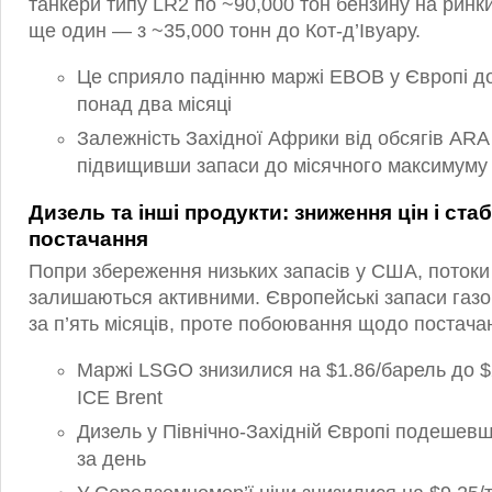
танкери типу LR2 по ~90,000 тон бензину на ринки
ще один — з ~35,000 тонн до Кот-д’Івуару.
Це сприяло падінню маржі EBOB у Європі до
понад два місяці
Залежність Західної Африки від обсягів AR
підвищивши запаси до місячного максимуму 
Дизель та інші продукти: зниження цін і стаб
постачання
Попри збереження низьких запасів у США, потоки
залишаються активними. Європейські запаси газ
за п’ять місяців, проте побоювання щодо постач
Маржі LSGO знизилися на $1.86/барель до $2
ICE Brent
Дизель у Північно-Західній Європі подешевш
за день