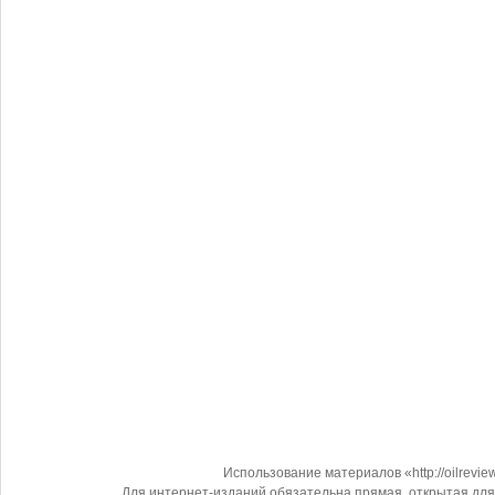
Использование материалов «http://oilrevi
Для интернет-изданий обязательна прямая, открытая для 