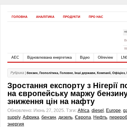
ГОЛОВНА
АНАЛІТИКА
ПРОДУКТИ
ПРО НАС
Н
B
W
АЕС
Відновлювана енергетика
Відео
Oilreview
LN
Рубрика |
бензин
,
Геополітика
,
Головне
,
Інші держави
,
Компанії
,
Офіціоз
,
Зростання експорту з Нігерії 
на європейську маржу бензину
зниження цін на нафту
Обновлено: Июнь 27, 2025.
Тэги:
Africa
,
diesel
,
Europe
,
g
supply
,
Африка
,
бензин
,
дизель
,
Європа
,
Нефть
,
перероб
энергия