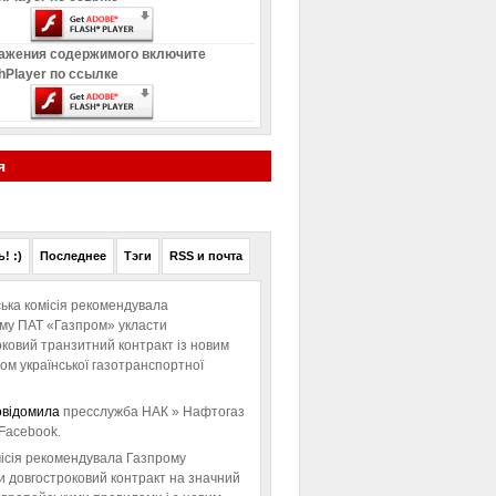
ажения содержимого включите
hPlayer по ссылке
я
! :)
Последнее
Тэги
RSS и почта
ька комісія рекомендувала
ому ПАТ «Газпром» укласти
ковий транзитний контракт із новим
м української газотранспортної
овідомила
пресслужба НАК » Нафтогаз
Facebook.
ісія рекомендувала Газпрому
и довгостроковий контракт на значний