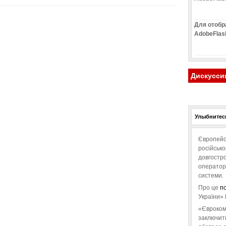
Для отобр
AdobeFlas
Дискусси
Улыбнитесь
Європейс
російськ
довгостро
операторо
системи.
Про це
п
України» 
«Євроком
заключит