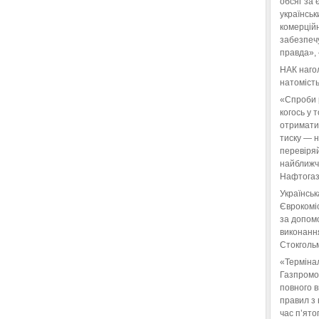
обсяг за 
українськ
комерційн
забезпеч
правда»,
НАК нагол
натомість
«Спроби 
когось у 
отримати
тиску — 
перевіряй
найближчі
Нафтогаз
Українськ
Єврокоміс
за допом
виконанн
Стокгольм
«Терміна
Газпромо
повного 
правил з 
час п’ято