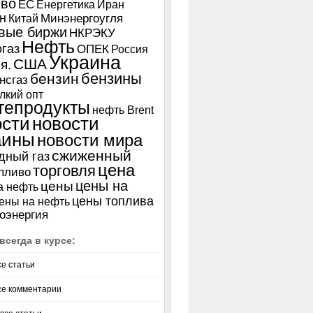
иво
ЕС
Енергетика
Иран
н
Китай
Минэнергоугля
вые биржи
НКРЭКУ
Нефть
газ
ОПЕК
Россия
Украина
США
я.
бензины
бензин
нсгаз
лкий опт
тепродукты
нефть Brent
ости
новости
аины
новости мира
сжиженный
дный газ
цена
торговля
пливо
цены на
цены
а нефть
цены топлива
ены на нефть
оэнергия
всегда в курсе:
се статьи
се комментарии