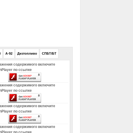
РЕКЛАМА
8
A-92
Дизтопливо
СПБТ/БТ
ажения содержимого включите
hPlayer по ссылке
ажения содержимого включите
hPlayer по ссылке
ажения содержимого включите
hPlayer по ссылке
ажения содержимого включите
hPlayer по ссылке