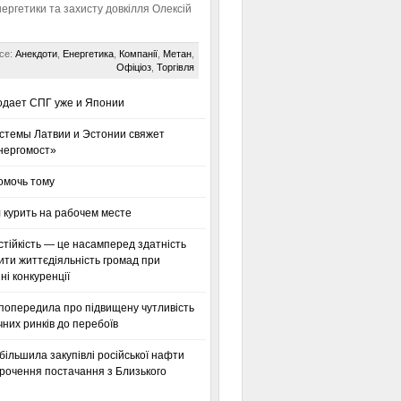
нергетики та захисту довкілля Олексій
се:
Анекдоти
,
Енергетика
,
Компанії
,
Метан
,
Офіціоз
,
Торгівля
одает СПГ уже и Японии
стемы Латвии и Эстонии свяжет
нергомост»
омочь тому
 курить на рабочем месте
тійкість — це насамперед здатність
ти життєдіяльність громад при
і конкуренції
 попередила про підвищену чутливість
них ринків до перебоїв
більшила закупівлі російської нафти
орочення постачання з Близького