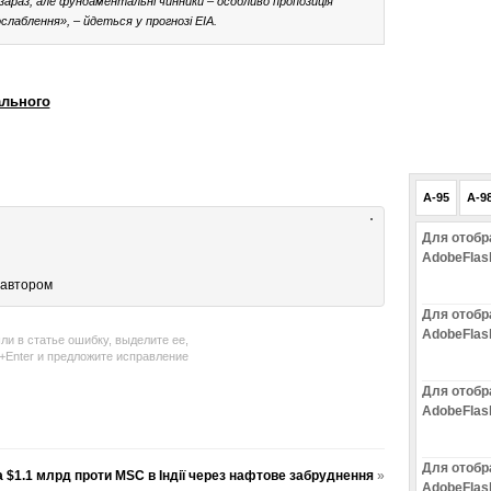
араз, але фундаментальні чинники – особливо пропозиція
лаблення», – йдеться у прогнозі EIA.
ального
A-95
A-9
Для отобр
AdobeFlas
 автором
Для отобр
AdobeFlas
ли в статье ошибку, выделите ее,
l+Enter и предложите исправление
Для отобр
AdobeFlas
Для отобр
 $1.1 млрд проти MSC в Індії через нафтове забруднення
»
AdobeFlas