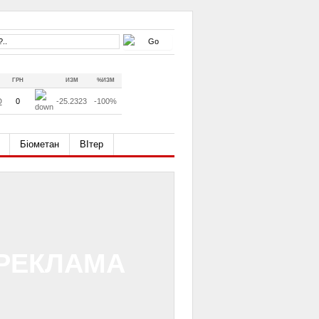
ГРН
ИЗМ
%ИЗМ
D
0
-25.2323
-100%
Біометан
ВІтер
РЕКЛАМА