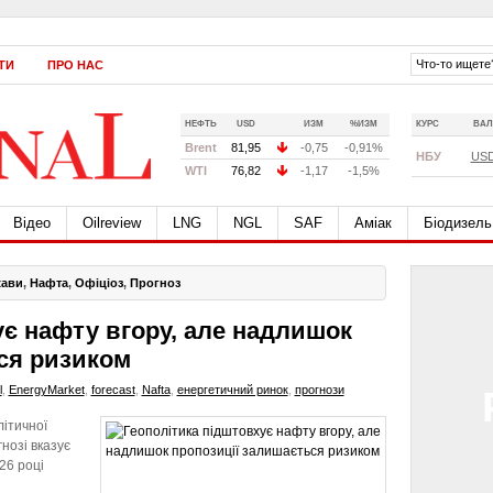
ТИ
ПРО НАС
НЕФТЬ
USD
ИЗМ
%ИЗМ
КУРС
ВАЛ
Brent
81,95
-0,75
-0,91%
НБУ
US
WTI
76,82
-1,17
-1,5%
Відео
Oilreview
LNG
NGL
SAF
Аміак
Біодизель
жави
,
Нафта
,
Офіціоз
,
Прогноз
ує нафту вгору, але надлишок
ся ризиком
l
,
EnergyMarket
,
forecast
,
Nafta
,
енергетичний ринок
,
прогнози
ітичної
гнозі вказує
26 році