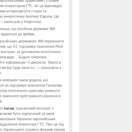
європейськими правилами і з новим
им оператором ГТС, бо це відповідає
им інтересам усіх сторін та
ує енергетичну безпеку Європи. Це
 — написали у Нафтогазі.
ошує, що російські державні ЗМІ
 вдаються до фейків.
російських державних ЗМІ переконати
тому, що ЄС підтримує прагнення Росії
 контракт за допомогою політичного
неправда… Будьте обережні,
те інформацію і її джерела. Такого в
 місяці буде багато», — зазначили у
і.
а компанія також додала, що
ія не підтримує прагнення Газпрому
огою політичного шантажу уникнути
я законного арбітражного рішення в
і.
л»
писав
, транзитний контракт з
м може бути підписаний за умов
виконання Україною європейських
відділення оператора ГТС. Про це під
го Українського газового форуму сказав