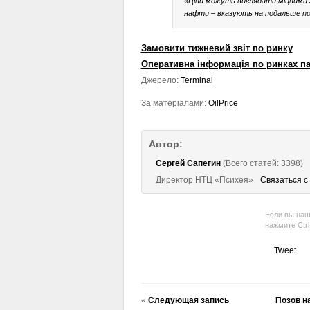
«Ціни можуть виглядати міцними з
нафти – вказують на подальше пос
Замовити тижневий звіт по ринку
Оперативна інформація по ринках п
Джерело:
Terminal
За матеріалами:
OilPrice
Автор:
Сергей Сапегин
(Всего статей: 3398)
Директор НТЦ «Психея»
Связаться с
Если вы наш
нажмите Ctr
Tweet
«
Следующая запись
Позов на