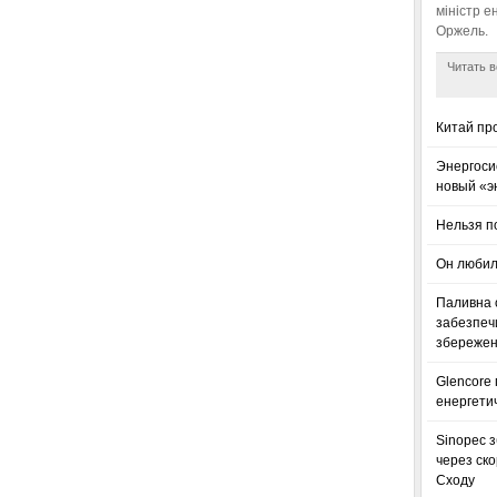
міністр е
Оржель.
Читать в
Китай пр
Энергоси
новый «э
Нельзя п
Он любил
Паливна с
забезпечи
збереженн
Glencore
енергетич
Sinopec з
через ск
Сходу