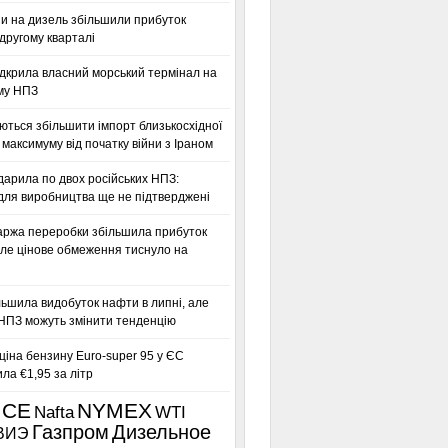
ни на дизель збільшили прибуток
другому кварталі
дкрила власний морський термінал на
му НПЗ
ться збільшити імпорт близькосхідної
максимуму від початку війни з Іраном
дарила по двох російських НПЗ:
для виробництва ще не підтверджені
аржа переробки збільшила прибуток
ле цінове обмеження тиснуло на
льшила видобуток нафти в липні, але
 НПЗ можуть змінити тенденцію
іна бензину Euro-super 95 у ЄС
а €1,95 за літр
ICE
NYMEX
Nafta
WTI
Газпром
Дизельное
ВИЭ