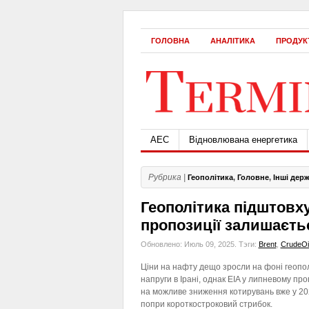
ГОЛОВНА
АНАЛІТИКА
ПРОДУК
АЕС
Відновлювана енергетика
Рубрика |
Геополітика
,
Головне
,
Інші дер
Геополітика підштовх
пропозиції залишаєть
Обновлено: Июль 09, 2025.
Тэги:
Brent
,
CrudeOi
Ціни на нафту дещо зросли на фоні геопол
напруги в Ірані, однак EIA у липневому про
на можливе зниження котирувань вже у 20
попри короткостроковий стрибок.