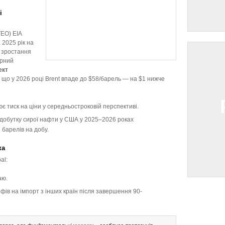
і
TEO) EIA
 2025 рік на
е зростання
ерний
ект
 що у 2026 році Brent впаде до $58/барель — на $1 нижче
 тиск на ціни у середньостроковій перспективі.
добутку сирої нафти у США у 2025–2026 роках
барелів на добу.
ка
al:
аю.
ів на імпорт з інших країн після завершення 90-