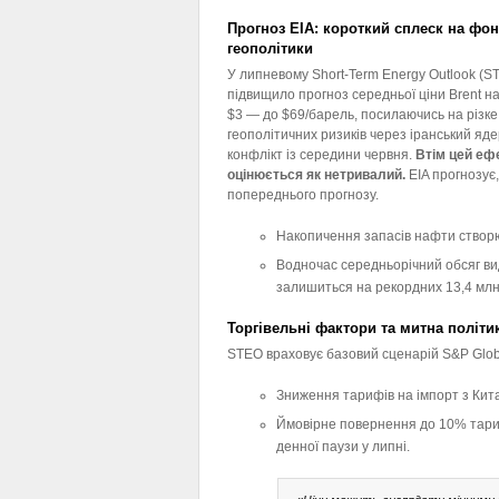
Прогноз EIA: короткий сплеск на фон
геополітики
У липневому Short-Term Energy Outlook (S
підвищило прогноз середньої ціни Brent на
$3 — до $69/барель, посилаючись на різк
геополітичних ризиків через іранський яд
конфлікт із середини червня.
Втім цей еф
оцінюється як нетривалий.
EIA прогнозує,
попереднього прогнозу.
Накопичення запасів нафти створює
Водночас середньорічний обсяг ви
залишиться на рекордних 13,4 млн 
Торгівельні фактори та митна політи
STEO враховує базовий сценарій S&P Glob
Зниження тарифів на імпорт з Кит
Ймовірне повернення до 10% тариф
денної паузи у липні.