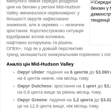
Минулого тижня середні роздрібні
ціни на бензин у регіоні Mid-Hudson
Valley змінювалися нерівномірно: у
більшості округів зафіксовано
зниження, але в окремих — незначне
зростання. Короткостроково ситуація
відображає вплив коливань
нафтових котирувань та рішень
ОПЕК+, тоді як у довшій перспективі
тренд залишається знижувальним порівняно з по
Аналіз цін Mid-Hudson Valley
Округ Ulster
: падіння на
6 центів
до
$3.08/
на 6 центів нижче, ніж місяць тому.
Округ Dutchess
: зростання на
1 цент
до
$3.
на 0,9 цента вище за рівень місяць тому.
Округ Greene
: падіння на
3,2 цента
до
$3.0
це на 12,9 цента вище, ніж місяць тому.