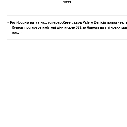
Tweet
«
Каліфорнія рятує нафтопереробний завод Valero Benicia попри «зел
Кувейт прогнозує нафтові ціни нижче $72 за барель на тлі нових мит
року
»