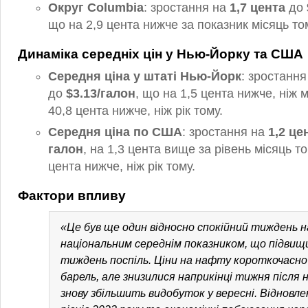
Округ Columbia
: зростання на
1,7 цента
до
що на 2,9 цента нижче за показник місяць то
Динаміка середніх цін у Нью-Йорку та США
Середня ціна у штаті Нью-Йорк
: зростанн
до
$3.13/галон
, що на 1,5 цента нижче, ніж м
40,8 цента нижче, ніж рік тому.
Середня ціна по США
: зростання на
1,2 це
галон
, на 1,3 цента вище за рівень місяць то
цента нижче, ніж рік тому.
Фактори впливу
«Це був ще один відносно спокійний тиждень на
національним середнім показником, що підвищ
тиждень поспіль. Ціни на нафту короткочасно
барель, але знизилися наприкінці тижня після
знову збільшить видобуток у вересні. Відновл