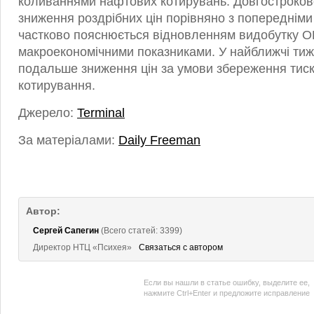
коливаннями нафтових котирувань. Довгостроков
зниження роздрібних цін порівняно з попередніми
частково пояснюється відновленням видобутку 
макроекономічними показниками. У найближчі ти
подальше зниження цін за умови збереження тиск
котирування.
Джерело:
Terminal
За матеріалами:
Daily Freeman
Автор:
Сергей Сапегин
(Всего статей: 3399)
Директор НТЦ «Психея»
Связаться с автором
Если вы нашли в статье ошибку, выделите ее,
нажмите Ctrl+Enter и предложите исправление