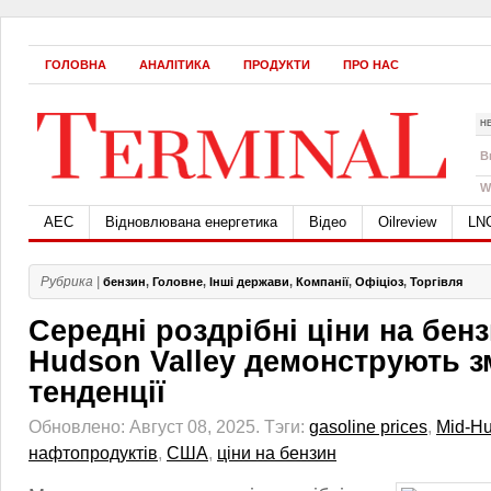
ГОЛОВНА
АНАЛІТИКА
ПРОДУКТИ
ПРО НАС
Н
B
W
АЕС
Відновлювана енергетика
Відео
Oilreview
LN
Рубрика |
бензин
,
Головне
,
Інші держави
,
Компанії
,
Офіціоз
,
Торгівля
Середні роздрібні ціни на бенз
Hudson Valley демонструють з
тенденції
Обновлено: Август 08, 2025.
Тэги:
gasoline prices
,
Mid-Hu
нафтопродуктів
,
США
,
ціни на бензин