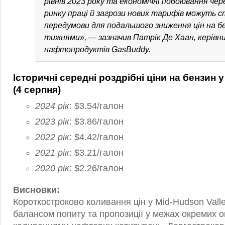
рівнів 2023 року та економічні побоювання чере
ринку праці й загрози нових тарифів можуть 
передумови для подальшого зниження цін на 
тижнями», — зазначив Патрік Де Хаан, керівник
нафтопродуктів GasBuddy.
Історичні середні роздрібні ціни на бензин 
(4 серпня)
2024 рік
: $3.54/галон
2023 рік
: $3.86/галон
2022 рік
: $4.42/галон
2021 рік
: $3.21/галон
2020 рік
: $2.26/галон
Висновки:
Короткостроково коливання цін у Mid-Hudson Vall
балансом попиту та пропозиції у межах окремих ок