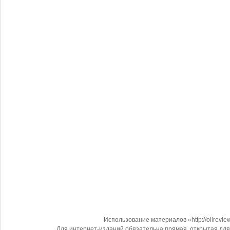
Использование материалов «http://oilrevi
Для интернет-изданий обязательна прямая, открытая для 