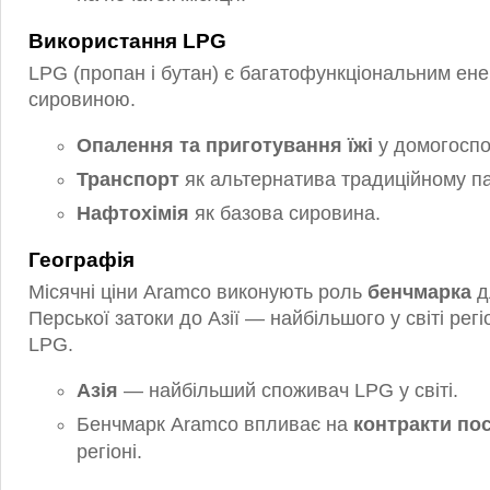
Використання LPG
LPG (пропан і бутан) є багатофункціональним ене
сировиною.
Опалення та приготування їжі
у домогоспо
Транспорт
як альтернатива традиційному п
Нафтохімія
як базова сировина.
Географія
Місячні ціни Aramco виконують роль
бенчмарка
д
Перської затоки до Азії — найбільшого у світі рег
LPG.
Азія
— найбільший споживач LPG у світі.
Бенчмарк Aramco впливає на
контракти по
регіоні.