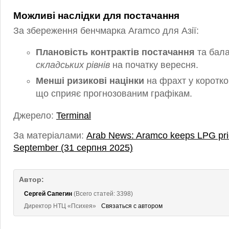
Можливі наслідки для постачання
За збереження бенчмарка Aramco для Азії:
Плановість контрактів постачання
та бал
складських рівнів
на початку вересня.
Менші ризикові націнки
на фрахт у коротко
що сприяє прогнозованим графікам.
Джерело:
Terminal
За матеріалами:
Arab News: Aramco keeps LPG pri
September (31 серпня 2025)
Автор:
Сергей Сапегин
(Всего статей: 3398)
Директор НТЦ «Психея»
Связаться с автором