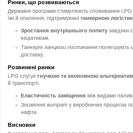
Ринки, що розвиваються
Державні програми стимулюють споживання LPG 
їжі й опалення, підтримувані
танкерною логісти
Зростання внутрішнього попиту
завдяки 
ініціативам.
Танкерні ланцюги постачання
полегшують 
доставку.
Розвинені ринки
LPG слугує
гнучкою та економною альтернати
й транспорті.
Еластичність заміщення
між видами палива
Зниження витрат
у виробничих процесах п
нафти.
Висновки