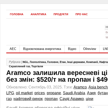
ГОЛОВНА
АНАЛІТИКА
ПРОДУКТИ
ПРО НАС
Н
B
W
АЕС
Відновлювана енергетика
Відео
Oilreview
LN
Рубрика |
NGL
,
Геополітика
,
Головне
,
Етан
,
Інші держави
,
Компанії
,
Нафта
Скраплений газ
,
Торгівля
Aramco залишила вересневі ці
без змін: $520/т на пропан і $49
Обновлено: Сентябрь 03, 2025.
Тэги:
Aramco
,
Asia benc
LPG
,
oil market
,
prices
,
propane
,
Saudi Arabia
,
Азия
,
бутан
газ
,
нафтовий ринок
,
пропан
,
Сауді Арамко
,
ціни