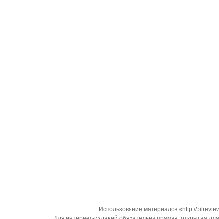
Использование материалов «http://oilrevi
Для интернет-изданий обязательна прямая, открытая для 