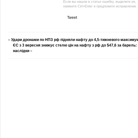
Если вы нашли в статье ошибку, выделите ее,
нажмите Ctrl+Enter и предложите исправление
Tweet
«
Удари дронами по НПЗ рф підняли нафту до 4,5-тижневого максиму
ЄС з 3 вересня знижує стелю цін на нафту з рф до $47,6 за барель: 
наслідки
»