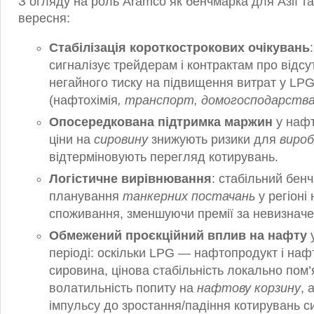
З огляду на роль Aramco як бенчмарка для Азії та
вересня:
Стабілізація короткострокових очікувань
сигналізує трейдерам і контрактам про відсу
негайного тиску на підвищення витрат у LP
(нафтохімія
, транспорт, домогосподарств
Опосередкована підтримка маржин
у нафто
ціни на
сировину
знижують ризики для
вироб
відтерміновують перегляд котирувань.
Логістичне вирівнювання
: стабільний бен
планування
танкерних постачань
у регіоні
споживання, зменшуючи премії за невизначен
Обмежений проєкційний вплив на нафту
у
періоді: оскільки LPG — нафтопродукт і наф
сировина, цінова стабільність локально пом
волатильність попиту на
нафтову корзину
, 
імпульсу до зростання/падіння котирувань с