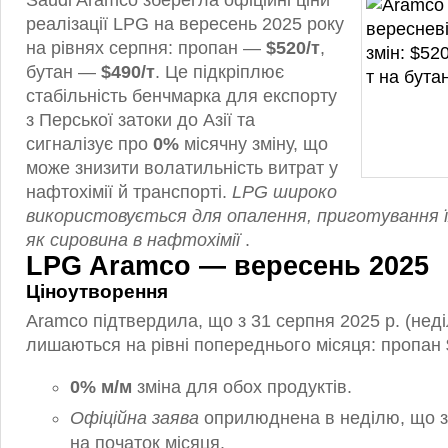
Saudi Aramco зберегла офіційні ціни
реалізації LPG на вересень 2025 року
на рівнях серпня: пропан —
$520/т
,
бутан —
$490/т
. Це підкріплює
стабільність бенчмарка для експорту
з Перської затоки до Азії та
сигналізує про
0%
місячну зміну, що
може знизити волатильність витрат у
нафтохімії й транспорті.
LPG широко
використовується для опалення, приготування 
як сировина в нафтохімії
.
LPG Aramco — вересень 2025
Ціноутворення
Aramco підтвердила, що з 31 серпня 2025 р. (неді
лишаються на рівні попереднього місяця: пропан $
0% м/м
зміна для обох продуктів.
Офіційна заява
оприлюднена в неділю, що з
на початок місяця.