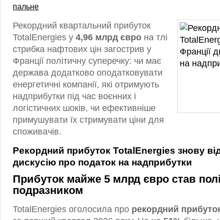
пальне
Рекордний квартальний прибуток
TotalEnergies у
4,96 млрд євро
на тлі
стрибка нафтових цін загострив у
Франції політичну суперечку: чи має
держава додатково оподатковувати
енергетичні компанії, які отримують
надприбутки під час воєнних і
логістичних шоків, чи ефективніше
примушувати їх стримувати ціни для
споживачів.
Рекордний прибуток TotalEnergies знову ві
дискусію про податок на надприбутки
Прибуток майже 5 млрд євро став пол
подразником
TotalEnergies оголосила про
рекордний прибуток