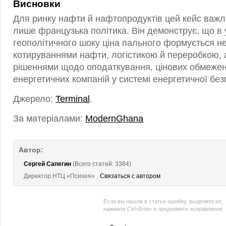
Висновки
Для ринку нафти й нафтопродуктів цей кейс важ
лише французька політика. Він демонструє, що в
геополітичного шоку ціна пального формується не
котируваннями нафти, логістикою й переробкою, 
рішеннями щодо оподаткування, цінових обмежень
енергетичних компаній у системі енергетичної без
Джерело:
Terminal
.
За матеріалами:
ModernGhana
Автор:
Сергей Сапегин
(Всего статей: 3384)
Директор НТЦ «Психея»
Связаться с автором
Если вы нашли в статье ошибку, выделите ее,
нажмите Ctrl+Enter и предложите исправление