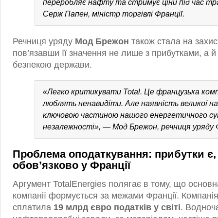
переробляє нафту та стримує ціни під час тр
Серж Папен, міністр торгівлі Франції.
Речниця уряду
Мод Брежон
також стала на захист
пов’язавши її значення не лише з прибутками, а й
безпекою держави.
«Легко критикувати Total. Це французька компа
люблять ненавидіти. Але наявність великої на
ключовою частиною нашого енергетичного су
незалежності», — Мод Брежон, речниця уряду Ф
Проблема оподаткування: прибутки є,
обов’язково у Франції
Аргумент TotalEnergies полягає в тому, що основн
компанії формується за межами Франції. Компанія
сплатила
19 млрд євро податків у світі
. Водноча