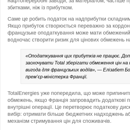
нафтопереробні заводи, за матеріалом, частіше 
збитками, ніж із прибутком.
Саме це робить податок на надприбутки складним
Якщо прибуток створюється переважно за кордон
французьке оподаткування може мати обмежений 
водночас створити ризик для цінових обмежень н
«Оподаткування цих прибутків не працює. До
заохочувати Total зберігати обмеження цін на
вигода для французьких водіїв», — Елізабет Б
прем’єр-міністерка Франції.
TotalEnergies уже попередила, що може припинит
обмежень, якщо Франція запровадить додаткові по
внутрішні операції. Це перетворює податкову дис
вибір: отримати більше бюджетних надходжень а
механізм стримування цін для споживачів.