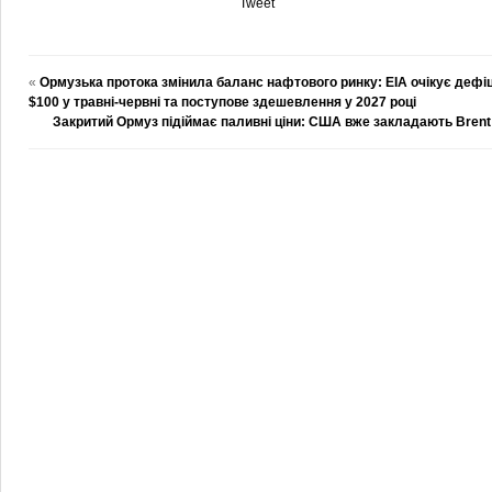
Tweet
«
Ормузька протока змінила баланс нафтового ринку: EIA очікує дефіц
$100 у травні-червні та поступове здешевлення у 2027 році
Закритий Ормуз підіймає паливні ціни: США вже закладають Brent 