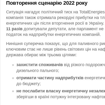
Повторення сценарію 2022 року
Ситуація нагадує політичний тиск на TotalEnergie
компанія також отримала рекордні прибутки на тлі
енергетичних цін після вторгнення росії в Україну
11 разів
допитували депутати, але парламент не 
податок на надприбутки енергетичних компаній.
Нинішня суперечка показує, що для паливного ри
ключовим стає не лише рівень світових цін на нафт
держава обирає між трьома цілями:
захистити споживачів
від різкого подорожч
дизельного пального;
отримати частину надприбутків
енергетич
до бюджету;
не послабити власну енергетичну незале
зберігши в країні потужну інтегровану нафто