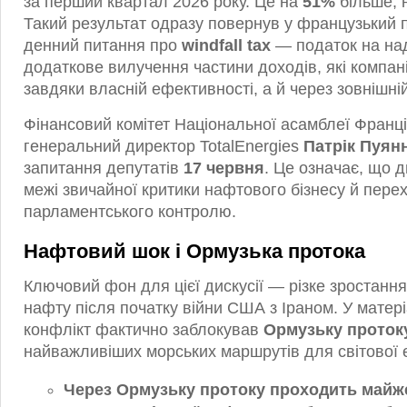
за перший квартал 2026 року. Це на
51%
більше, 
Такий результат одразу повернув у французький 
денний питання про
windfall tax
— податок на над
додаткове вилучення частини доходів, які компан
завдяки власній ефективності, а й через зовнішні
Фінансовий комітет Національної асамблеї Франці
генеральний директор TotalEnergies
Патрік Пуян
запитання депутатів
17 червня
. Це означає, що д
межі звичайної критики нафтового бізнесу й пере
парламентського контролю.
Нафтовий шок і Ормузька протока
Ключовий фон для цієї дискусії — різке зростання 
нафту після початку війни США з Іраном. У матері
конфлікт фактично заблокував
Ормузьку проток
найважливіших морських маршрутів для світової 
Через Ормузьку протоку проходить майже