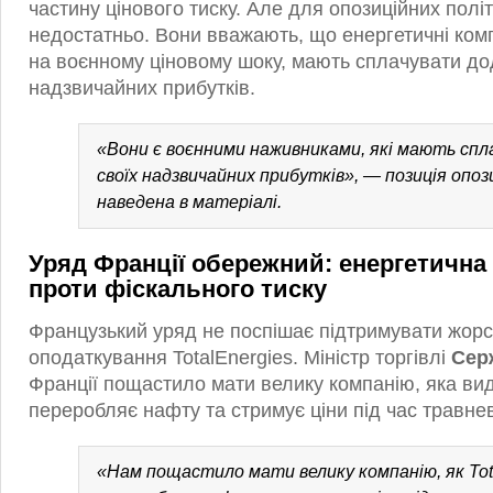
частину цінового тиску. Але для опозиційних політ
недостатньо. Вони вважають, що енергетичні комп
на воєнному ціновому шоку, мають сплачувати до
надзвичайних прибутків.
«Вони є воєнними наживниками, які мають сп
своїх надзвичайних прибутків», — позиція опоз
наведена в матеріалі.
Уряд Франції обережний: енергетична
проти фіскального тиску
Французький уряд не поспішає підтримувати жорс
оподаткування TotalEnergies. Міністр торгівлі
Сер
Франції пощастило мати велику компанію, яка ви
переробляє нафту та стримує ціни під час травнев
«Нам пощастило мати велику компанію, як Tota