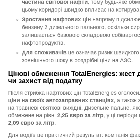
частина світової нафти
, тому будь-яке об
цьому коридорі швидко впливає на котирува
Зростання нафтових цін
напряму підсилює
бензину й дизельного пального, оскільки си
залишається базовою складовою собівартос
нафтопродуктів.
Для споживачів
це означає ризик швидкого
зовнішнього шоку в роздрібні ціни на АЗС.
Цінові обмеження TotalEnergies: жест
чи захист від податку
Після стрибка нафтових цін TotalEnergies оголос
ціни на своїх автозаправних станціях
, а також
на травневі святкові вихідні. Дизельне пальне, як
обмежене на рівні
2,25 євро за літр
, у ці період
2,09 євро за літр
.
Для водіїв це практичний результат: компанія фа