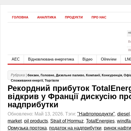
ГОЛОВНА
АНАЛІТИКА
ПРОДУКТИ
ПРО НАС
Н
B
W
АЕС
Відновлювана енергетика
Відео
Oilreview
LN
Рубрика |
бензин
,
Головне
,
Дизельне паливо
,
Компанії
,
Конкуренція
,
Офі
Споживання енергії
,
Торгівля
Рекордний прибуток TotalEner
відкрив у Франції дискусію пр
надприбутки
Обновлено: Май 13, 2026.
Тэги:
"Нафтопродукти"
,
diesel
market
,
oil products
,
Strait of Hormuz
,
TotalEnergies
,
windfal
Ормузька протока
,
податок на надприбутки
,
ринок нафт