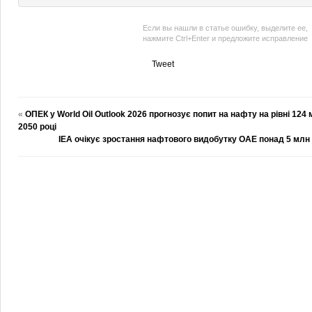
Если вы нашли в статье ошибку, выделите ее,
нажмите Ctrl+Enter и предложите исправление
Tweet
«
ОПЕК у World Oil Outlook 2026 прогнозує попит на нафту на рівні 124 
2050 році
IEA очікує зростання нафтового видобутку ОАЕ понад 5 млн б