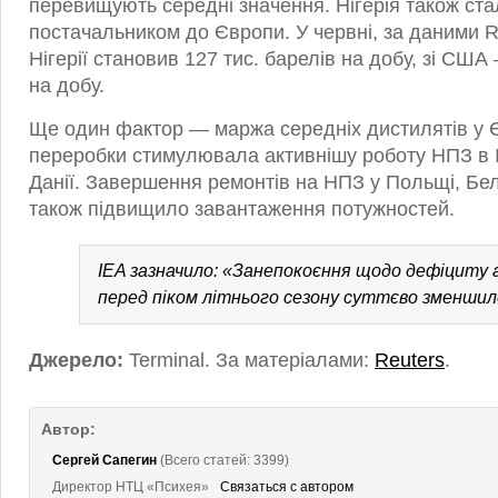
перевищують середні значення. Нігерія також ст
постачальником до Європи. У червні, за даними Re
Нігерії становив 127 тис. барелів на добу, зі США
на добу.
Ще один фактор — маржа середніх дистилятів у 
переробки стимулювала активнішу роботу НПЗ в Іт
Данії. Завершення ремонтів на НПЗ у Польщі, Бель
також підвищило завантаження потужностей.
IEA зазначило: «Занепокоєння щодо дефіциту 
перед піком літнього сезону суттєво зменшил
Джерело:
Terminal. За матеріалами:
Reuters
.
Автор:
Сергей Сапегин
(Всего статей: 3399)
Директор НТЦ «Психея»
Связаться с автором