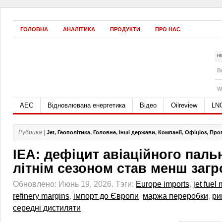
ГОЛОВНА
АНАЛІТИКА
ПРОДУКТИ
ПРО НАС
Н
B
W
АЕС
Відновлювана енергетика
Відео
Oilreview
LN
Рубрика |
Jet
,
Геополітика
,
Головне
,
Інші держави
,
Компанії
,
Офіціоз
,
Про
IEA: дефіцит авіаційного паль
літнім сезоном став менш заг
Обновлено: Июнь 19, 2026.
Тэги:
Europe imports
,
jet fuel
refinery margins
,
імпорт до Європи
,
маржа переробки
,
ри
середні дистиляти