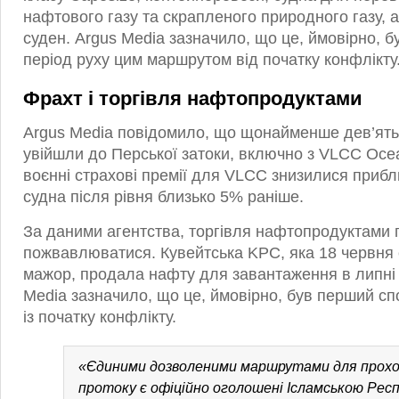
нафтового газу та скрапленого природного газу, а
суден. Argus Media зазначило, що це, ймовірно, б
період руху цим маршрутом від початку конфлікту
Фрахт і торгівля нафтопродуктами
Argus Media повідомило, що щонайменше дев’ять
увійшли до Перської затоки, включно з VLCC Ocean
воєнні страхові премії для VLCC знизилися прибл
судна після рівня близько 5% раніше.
За даними агентства, торгівля нафтопродуктами 
пожвавлюватися. Кувейтська KPC, яка 18 червня
мажор, продала нафту для завантаження в липні 
Media зазначило, що це, ймовірно, був перший с
із початку конфлікту.
«Єдиними дозволеними маршрутами для прохо
протоку є офіційно оголошені Ісламською Респу