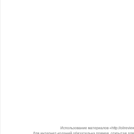
Использование материалов «http://oilrevi
Для интернет-изданий обязательна прямая, открытая для 