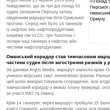
Argus Media 25 червня 2026 року
повідомило, що за три дні понад 50
суден залишили Перську затоку
південним маршрутом біля Ормузької
протоки. Серед них було 14 танкерів
із нафтою або нафтопродуктами,
зокрема сім VLCC, три Suezmax і
чотири інші танкери з нафтою або
чистими нафтопродуктами.
Оманський коридор став тимчасовим мар
частини суден після загострення ризиків у 
За даними Argus Media, маршрут навколо краю О
уникати морських смуг, визначених Іраном. Раніше
цей шлях використовували спорадично, але згодо
тимчасовий коридор у межах плану евакуації, ог
за участі IMO та Оману.
Крім 14 танкерів, через маршрут пройшли 15 балке
класу Capesize, контейнеровози, судна для пере