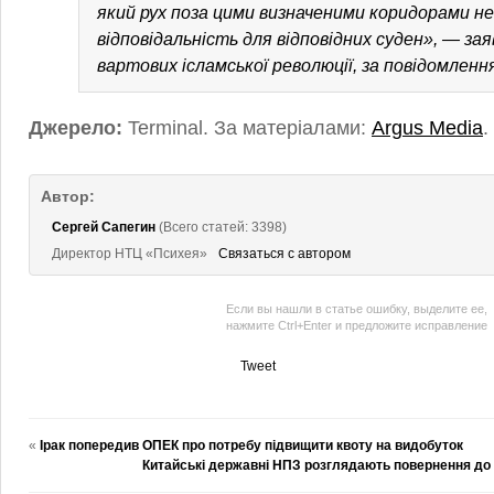
який рух поза цими визначеними коридорами н
відповідальність для відповідних суден», — зая
вартових ісламської революції, за повідомленн
Джерело:
Terminal. За матеріалами:
Argus Media
.
Автор:
Сергей Сапегин
(Всего статей: 3398)
Директор НТЦ «Психея»
Связаться с автором
Если вы нашли в статье ошибку, выделите ее,
нажмите Ctrl+Enter и предложите исправление
Tweet
«
Ірак попередив ОПЕК про потребу підвищити квоту на видобуток
Китайські державні НПЗ розглядають повернення до 