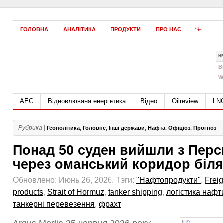
ГОЛОВНА
АНАЛІТИКА
ПРОДУКТИ
ПРО НАС
Н
B
W
АЕС
Відновлювана енергетика
Відео
Oilreview
LN
Рубрика |
Геополітика
,
Головне
,
Інші держави
,
Нафта
,
Офіціоз
,
Прогноз
Понад 50 суден вийшли з Перс
через оманський коридор біл
Обновлено: Июнь 26, 2026.
Тэги:
"Нафтопродукти"
,
Freig
products
,
Strait of Hormuz
,
tanker shipping
,
логістика нафт
танкерні перевезення
,
фрахт