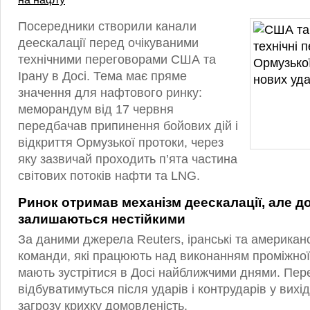
Посередники створили канали
деескалації перед очікуваними
технічними переговорами США та
Ірану в Досі. Тема має пряме
значення для нафтового ринку:
меморандум від 17 червня
передбачав припинення бойових дій і
відкриття Ормузької протоки, через
яку зазвичай проходить п’ята частина
світових потоків нафти та LNG.
Ринок отримав механізм деескалації, але д
залишаються нестійкими
За даними джерела Reuters, іранські та американсь
команди, які працюють над виконанням проміжної
мають зустрітися в Досі найближчими днями. Пер
відбуватимуться після ударів і контрударів у вихід
загрозу крихку домовленість.