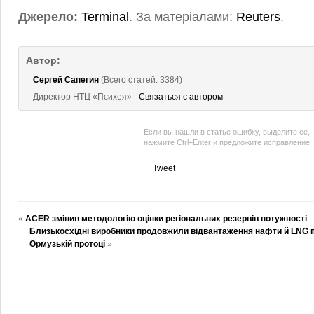
Джерело:
Terminal
. За матеріалами:
Reuters
.
Автор:
Сергей Сапегин
(Всего статей: 3384)
Директор НТЦ «Психея»
Связаться с автором
Если вы нашли в статье ошибку, выделите ее,
нажмите Ctrl+Enter и предложите исправление
Tweet
«
ACER змінив методологію оцінки регіональних резервів потужності
Близькосхідні виробники продовжили відвантаження нафти й LNG по
Ормузькій протоці
»