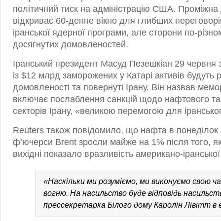
політичний тиск на адміністрацію США. Проміжна
відкриває 60-денне вікно для глибших переговор
іранської ядерної програми, але сторони по-різно
досягнутих домовленостей.
Іранський президент Масуд Пезешкіан 29 червня 
із $12 млрд заморожених у Катарі активів будуть 
домовленості та повернуті Ірану. Він назвав мем
включає послаблення санкцій щодо нафтового та
секторів Ірану, «великою перемогою для ірансько
Reuters також повідомило, що нафта в понеділок
ф’ючерси Brent зросли майже на 1% після того, я
вихідні показало вразливість американо-іранської
«Наскільки ми розуміємо, ми виконуємо свою 
вогню. На насильство буде відповідь насильст
прессекретарка Білого дому Каролін Лівітт в 