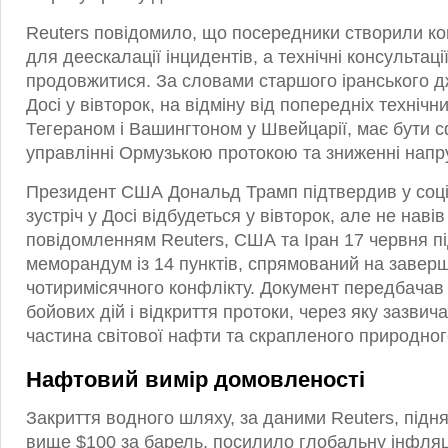
Reuters повідомило, що посередники створили ко
для деескалації інцидентів, а технічні консультаці
продовжитися. За словами старшого іранського дж
Досі у вівторок, на відміну від попередніх технічни
Тегераном і Вашингтоном у Швейцарії, має бути 
управлінні Ормузькою протокою та зниженні напр
Президент США Дональд Трамп підтвердив у соці
зустріч у Досі відбудеться у вівторок, але не наві
повідомленням Reuters, США та Іран 17 червня п
меморандум із 14 пунктів, спрямований на завер
чотиримісячного конфлікту. Документ передбача
бойових дій і відкриття протоки, через яку зазвич
частина світової нафти та скрапленого природного
Нафтовий вимір домовленості
Закриття водного шляху, за даними Reuters, підн
вище $100 за барель, посилило глобальну інфляц