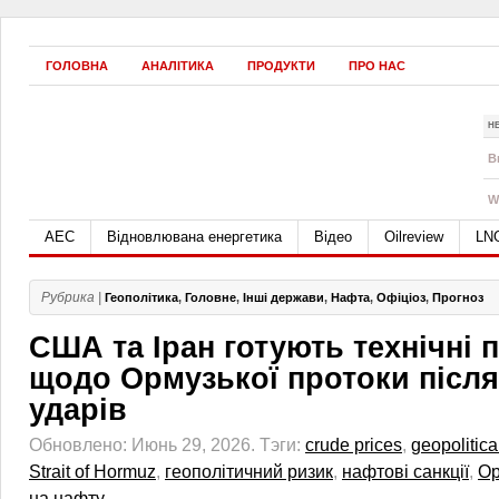
ГОЛОВНА
АНАЛІТИКА
ПРОДУКТИ
ПРО НАС
Н
B
W
АЕС
Відновлювана енергетика
Відео
Oilreview
LN
Рубрика |
Геополітика
,
Головне
,
Інші держави
,
Нафта
,
Офіціоз
,
Прогноз
США та Іран готують технічні 
щодо Ормузької протоки після
ударів
Обновлено: Июнь 29, 2026.
Тэги:
crude prices
,
geopolitical
Strait of Hormuz
,
геополітичний ризик
,
нафтові санкції
,
Ор
на нафту