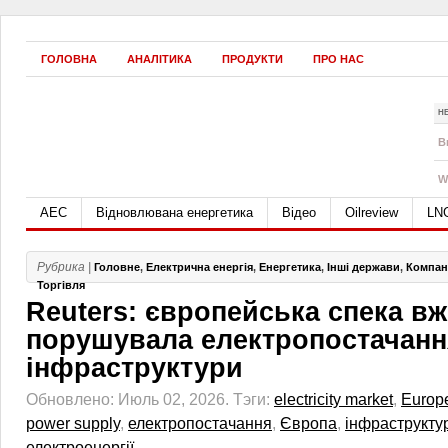
ГОЛОВНА
АНАЛІТИКА
ПРОДУКТИ
ПРО НАС
Н
B
W
АЕС
Відновлювана енергетика
Відео
Oilreview
LN
Рубрика |
Головне
,
Електрична енергія
,
Енергетика
,
Інші держави
,
Компані
Торгівля
Reuters: європейська спека вж
порушувала електропостачанн
інфраструктури
Обновлено: Июль 02, 2026.
Тэги:
electricity market
,
Europ
power supply
,
електропостачання
,
Європа
,
інфраструкту
електроенергії