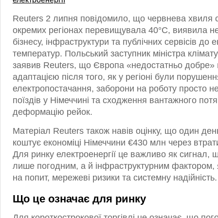
Reuters 2 липня повідомило, що червнева хвиля с
окремих регіонах перевищувала 40°C, виявила не
бізнесу, інфраструктури та публічних сервісів до
температур. Польський заступник міністра кліма
заявив Reuters, що Європа «недостатньо добре»
адаптацією після того, як у регіоні були порушенн
електропостачання, заборони на роботу просто н
поїздів у Німеччині та сходження вантажного потя
деформацію рейок.
Матеріал Reuters також навів оцінку, що один де
коштує економіці Німеччини €430 млн через втрат
Для ринку електроенергії це важливо як сигнал, 
лише погодним, а й інфраструктурним фактором,
на попит, мережеві ризики та системну надійність.
Що це означає для ринку
Для короткострокової торгівлі це означає, що пог