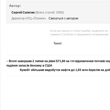
Автор:
Сергей Сапегин
(Всего статей: 3390)
Директор НТЦ «Психея»
Связаться с автором
Если вы нашли в статье ошибку, выделите ее,
нажмите Ctrl+Enter и предложите исправление
Tweet
«
Brent завершив 2 липня на рівні $71,80 на тлі відновлення потоків ч
падіння запасів бензину в США
Кувейт збільшив видобуток нафти до 1,65 млн барелів на доб