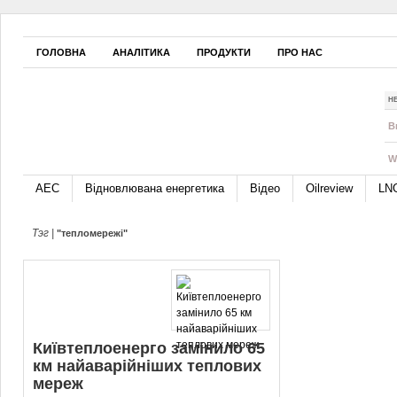
ГОЛОВНА
АНАЛІТИКА
ПРОДУКТИ
ПРО НАС
Н
B
W
АЕС
Відновлювана енергетика
Відео
Oilreview
LN
Тэг |
"тепломережі"
Київтеплоенерго замінило 65
км найаварійніших теплових
мереж