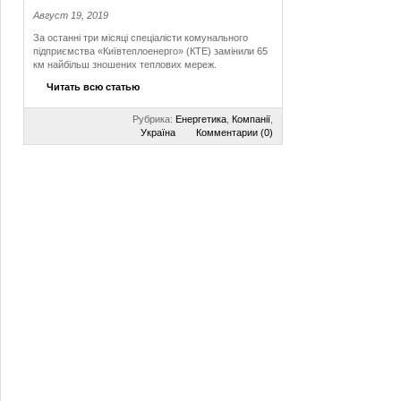
Август 19, 2019
За останні три місяці спеціалісти комунального
підприємства «Київтеплоенерго» (КТЕ) замінили 65
км найбільш зношених теплових мереж.
Читать всю статью
Рубрика:
Енергетика
,
Компанії
,
Україна
Комментарии (0)