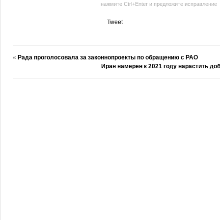
нажмите Ctrl+Enter и предложите исправление
Tweet
«
Рада проголосовала за законнопроекты по обращению с РАО
Иран намерен к 2021 году нарастить доб