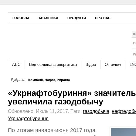
ГОЛОВНА
АНАЛІТИКА
ПРОДУКТИ
ПРО НАС
Н
B
W
АЕС
Відновлювана енергетика
Відео
Oilreview
LN
Рубрика |
Компанії
,
Нафта
,
Україна
«Укрнафтобуриння» значител
увеличила газодобычу
Обновлено: Июль 11, 2017.
Тэги:
газодобыча
,
нефтедоб
Укрнафтобуриння
По итогам января-июня 2017 года