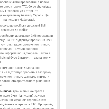
європейськими правилами і з новим
им оператором ГТС, бо це відповідає
им інтересам усіх сторін та
ує енергетичну безпеку Європи. Це
 — написали у Нафтогазі.
ошує, що російські державні ЗМІ
 вдаються до фейків.
російських державних ЗМІ переконати
тому, що ЄС підтримує прагнення Росії
 контракт за допомогою політичного
неправда… Будьте обережні,
те інформацію і її джерела. Такого в
 місяці буде багато», — зазначили у
і.
а компанія також додала, що
ія не підтримує прагнення Газпрому
огою політичного шантажу уникнути
я законного арбітражного рішення в
і.
л»
писав
, транзитний контракт з
м може бути підписаний за умов
виконання Україною європейських
відділення оператора ГТС. Про це під
го Українського газового форуму сказав