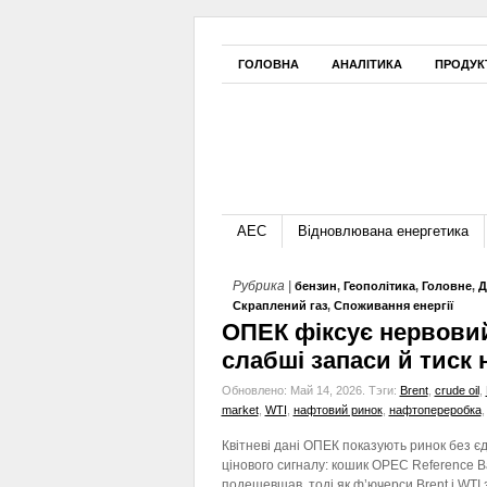
ГОЛОВНА
АНАЛІТИКА
ПРОДУК
АЕС
Відновлювана енергетика
Рубрика |
бензин
,
Геополітика
,
Головне
,
Д
Скраплений газ
,
Споживання енергії
ОПЕК фіксує нервовий
слабші запаси й тиск
Обновлено: Май 14, 2026.
Тэги:
Brent
,
crude oil
,
market
,
WTI
,
нафтовий ринок
,
нафтопереробка
Квітневі дані ОПЕК показують ринок без є
цінового сигналу: кошик OPEC Reference B
подешевшав, тоді як ф’ючерси Brent і WTI 