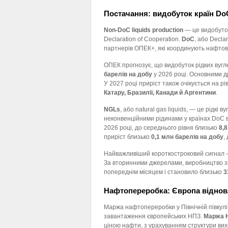
Постачання: видобуток країн DoC
Non-DoC liquids production
— це видобуток 
Declaration of Cooperation.
DoC
, або Decla
партнерів ОПЕК+, які координують нафтову
ОПЕК прогнозує, що видобуток рідких вугл
барелів на добу
у 2026 році. Основними 
У 2027 році приріст також очікується на рі
Катару, Бразилії, Канади й Аргентини
.
NGLs
, або natural gas liquids, — це рідкі в
неконвенційними рідинами у країнах DoC 
2026 році, до середнього рівня близько
8,
приріст близько
0,1 млн барелів на добу
,
Найважливіший короткостроковий сигнал —
За вторинними джерелами, виробництво 
попереднім місяцем і становило близько
3
Нафтопереробка: Європа віднов
Маржа нафтопереробки у Північній півкулі
завантаження європейських НПЗ.
Маржа 
ціною нафти, з урахуванням структури вих