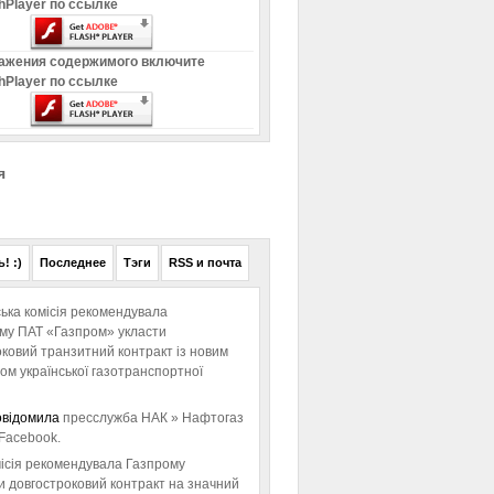
hPlayer по ссылке
ажения содержимого включите
hPlayer по ссылке
я
! :)
Последнее
Тэги
RSS и почта
ька комісія рекомендувала
ому ПАТ «Газпром» укласти
ковий транзитний контракт із новим
м української газотранспортної
овідомила
пресслужба НАК » Нафтогаз
Facebook.
ісія рекомендувала Газпрому
и довгостроковий контракт на значний