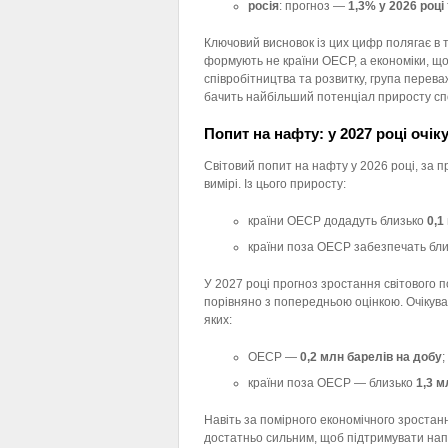
росія
: прогноз —
1,3% у 2026 році
Ключовий висновок із цих цифр полягає в 
формують не країни ОЕСР, а економіки, щ
співробітництва та розвитку, група перев
бачить найбільший потенціал приросту с
Попит на нафту: у 2027 році очі
Світовий попит на нафту у 2026 році, за 
вимірі. Із цього приросту:
країни ОЕСР додадуть близько
0,1
країни поза ОЕСР забезпечать бл
У 2027 році прогноз зростання світового
порівняно з попередньою оцінкою. Очікув
яких:
ОЕСР —
0,2 млн барелів на добу
;
країни поза ОЕСР — близько
1,3 м
Навіть за помірного економічного зростан
достатньо сильним, щоб підтримувати нап