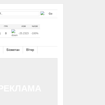
ГРН
ИЗМ
%ИЗМ
D
0
-25.2323
-100%
Біометан
ВІтер
РЕКЛАМА