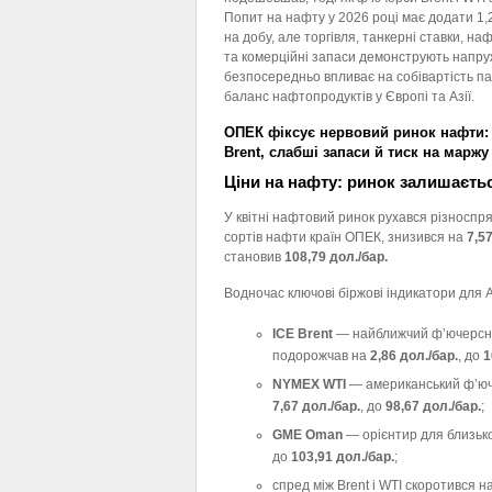
Попит на нафту у 2026 році має додати 1,
на добу, але торгівля, танкерні ставки, н
та комерційні запаси демонструють напру
безпосередньо впливає на собівартість па
баланс нафтопродуктів у Європі та Азії.
ОПЕК фіксує нервовий ринок нафти:
Brent, слабші запаси й тиск на маржу
Ціни на нафту: ринок залишаєтьс
У квітні нафтовий ринок рухався різноспр
сортів нафти країн ОПЕК, знизився на
7,57
становив
108,79 дол./бар.
Водночас ключові біржові індикатори для 
ICE Brent
— найближчий ф’ючерсний
подорожчав на
2,86 дол./бар.
, до
1
NYMEX WTI
— американський ф’юче
7,67 дол./бар.
, до
98,67 дол./бар.
;
GME Oman
— орієнтир для близьк
до
103,91 дол./бар.
;
спред між Brent і WTI скоротився н