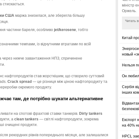
а стискається.
міністр е
Оржель.
оки США
маржа знизилася, але зберегла більшу
Читать в
сяця.
ня частини бареля, особливо
jet/kerosene
, тобто
Китай пр
значними темпами, із відчутними втратами по всій
Энергоси
новый «э
а через нижче завантаження НПЗ, спричинене
ти.
Нельзя п
анс нафтопродуктів став жорсткішим, що створило суттєвий
Он любил
ads.
Crack spread
— це різниця між ціною нафтопродукту та
Сербія ві
переробки окремого продукту.
інших ком
ожчає там, де потрібно шукати альтернативне
Відванта
безпекові
пливати на спотові фрахтові ставки танкерів.
Dirty tankers
дукти, а
clean tankers
— світлі нафтопродукти, зокрема
Експорт 
нші очищені продукти.
на 40% н
ісля рекордних рівнів попереднього місяця, але залишалися
HPCL зак