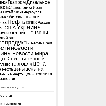
Газпром
Дизельное
ВИЭ
иво
ЕС
Енергетика
Иран
н
Китай
Минэнергоугля
вые биржи
НКРЭКУ
Нефть
газ
ОПЕК
Россия
Украина
США
я.
бензины
бензин
нсгаз
лкий опт
тепродукты
нефть Brent
ости
новости
аины
новости мира
сжиженный
дный газ
цена
торговля
пливо
цены на
цены
а нефть
цены топлива
ены на нефть
оэнергия
всегда в курсе:
се статьи
се комментарии