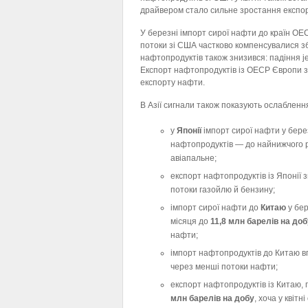
драйвером стало сильне зростання експор
У березні імпорт сирої нафти до країн О
потоки зі США частково компенсувалися з
нафтопродуктів також знизився: падіння j
Експорт нафтопродуктів із ОЕСР Європи з
експорту нафти.
В Азії сигнали також показують ослабленн
у
Японії
імпорт сирої нафти у берез
нафтопродуктів — до найнижчого р
авіапальне;
експорт нафтопродуктів із Японії 
потоки газойлю й бензину;
імпорт сирої нафти до
Китаю
у бер
місяця до
11,8 млн барелів на доб
нафти;
імпорт нафтопродуктів до Китаю в
через менші потоки нафти;
експорт нафтопродуктів із Китаю, 
млн барелів на добу
, хоча у квітн