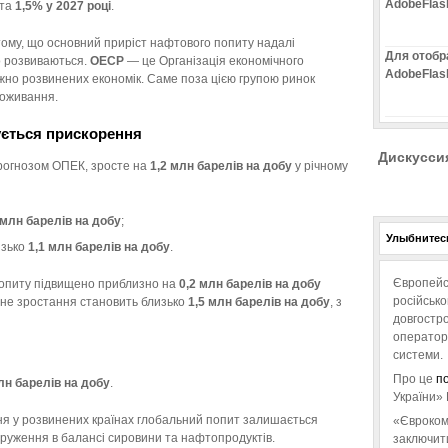
AdobeFlas
та
1,5% у 2027 році
.
тому, що основний приріст нафтового попиту надалі
Для отобр
о розвиваються.
ОЕСР
— це Організація економічного
AdobeFlas
ажно розвинених економік. Саме поза цією групою ринок
поживання.
кується прискорення
Дискусси
прогнозом ОПЕК, зросте на
1,2 млн барелів на добу
у річному
 млн барелів на добу
;
Улыбнитесь
изько
1,1 млн барелів на добу
.
Європейс
 попиту підвищено приблизно на
0,2 млн барелів на добу
російськ
ане зростання становить близько
1,5 млн барелів на добу
, з
довгостро
операторо
системи.
Про це
п
лн барелів на добу
.
України» 
ня у розвинених країнах глобальний попит залишається
«Євроком
руження в балансі сировини та нафтопродуктів.
заключит