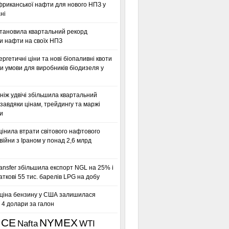
фриканської нафти для нового НПЗ у
ні
становила квартальний рекорд
и нафти на своїх НПЗ
ергетичні ціни та нові біопаливні квоти
 умови для виробників біодизеля у
ніж удвічі збільшила квартальний
завдяки цінам, трейдингу та маржі
и
інила втрати світового нафтового
 війни з Іраном у понад 2,6 млрд
ansfer збільшила експорт NGL на 25% і
аткові 55 тис. барелів LPG на добу
ціна бензину у США залишилася
 4 долари за галон
ICE
NYMEX
Nafta
WTI