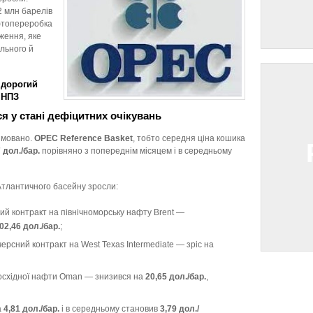
2 млн барелів
афтопереробка
ження, яке
льного й
 дорогий
 НПЗ
я у стані дефіцитних очікувань
ямовано.
OPEC Reference Basket
, тобто середня ціна кошика
 дол./бар.
порівняно з попереднім місяцем і в середньому
Атлантичного басейну зросли:
 контракт на північноморську нафту Brent —
02,46 дол./бар.
;
рсний контракт на West Texas Intermediate — зріс на
осхідної нафти Oman — знизився на
20,65 дол./бар.
,
а
4,81 дол./бар.
і в середньому становив
3,79 дол./