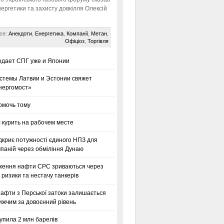
нергетики та захисту довкілля Олексій
се:
Анекдоти
,
Енергетика
,
Компанії
,
Метан
,
Офіціоз
,
Торгівля
одает СПГ уже и Японии
стемы Латвии и Эстонии свяжет
нергомост»
омочь тому
 курить на рабочем месте
дкриє потужності єдиного НПЗ для
паній через обміління Дунаю
ження нафти CPC зриваються через
 ризики та нестачу танкерів
нафти з Перської затоки залишається
ижчим за довоєнний рівень
упила 2 млн барелів