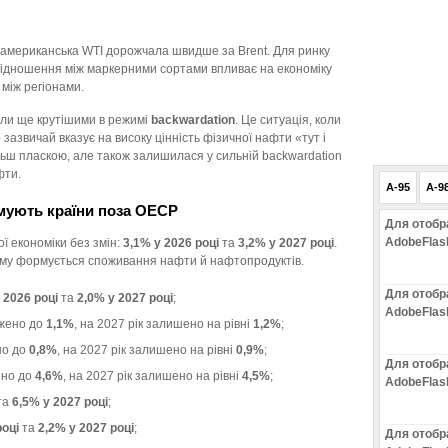
 американська WTI дорожчала швидше за Brent. Для ринку
ввідношення між маркерними сортами впливає на економіку
 між регіонами.
али ще крутішими в режимі
backwardation
. Це ситуація, коли
зазвичай вказує на високу цінність фізичної нафти «тут і
льш пласкою, але також залишилася у сильній backwardation
фти.
A-95
A-9
имують країни поза ОЕСР
Для отобр
AdobeFlas
ї економіки без змін:
3,1% у 2026 році
та
3,2% у 2027 році
.
ому формується споживання нафти й нафтопродуктів.
Для отобр
 2026 році
та
2,0% у 2027 році
;
AdobeFlas
ижено до
1,1%
, на 2027 рік залишено на рівні
1,2%
;
но до
0,8%
, на 2027 рік залишено на рівні
0,9%
;
Для отобр
ено до
4,6%
, на 2027 рік залишено на рівні
4,5%
;
AdobeFlas
та
6,5% у 2027 році
;
році
та
2,2% у 2027 році
;
Для отобр