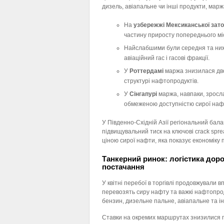
дизель, авіапальне чи інші продукти, марж
На
узбережжі Мексиканської зат
частину приросту попереднього мі
Найслабшими були середня та ниж
авіаційний гас і гасові фракції.
У
Роттердамі
маржа знизилася дво
структурі нафтопродуктів.
У
Сінгапурі
маржа, навпаки, зросл
обмеженою доступністю сирої наф
У Південно-Східній Азії регіональний бал
підвищувальний тиск на ключові crack spre
ціною сирої нафти, яка показує економіку 
Танкерний ринок: логістика дор
постачання
У квітні перебої в торгівлі продовжували в
перевозять сиру нафту та важкі нафтопро
бензин, дизельне пальне, авіапальне та і
Ставки на окремих маршрутах знизилися п