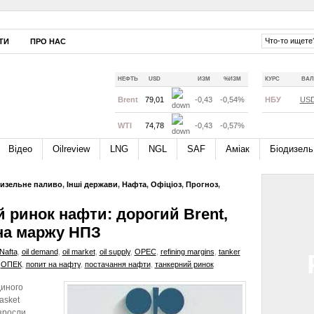
ТИ
ПРО НАС
НЕФТЬ
USD
ИЗМ
%ИЗМ
КУРС
ВАЛ
Brent
79,01
-0,43
-0,54%
НБУ
US
WTI
74,78
-0,43
-0,57%
Відео
Oilreview
LNG
NGL
SAF
Аміак
Біодизель
изельне паливо
,
Інші держави
,
Нафта
,
Офіціоз
,
Прогноз
,
 ринок нафти: дорогий Brent,
 на маржу НПЗ
Nafta
,
oil demand
,
oil market
,
oil supply
,
OPEC
,
refining margins
,
tanker
,
ОПЕК
,
попит на нафту
,
постачання нафти
,
танкерний ринок
диного
asket
зросли.