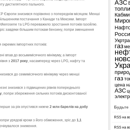
АЗС
ту дистилятного пального.
топл
ЕСР Європи знизився порівняно з попереднім місяцем. Менші
Кабми
більшенням постачання з Канади та Мексики. Імпорт
Миро
et/kerosene та LPG переважило зростання потоків газойлю.
Нафто
ріс завдяки більшим потокам бензину, попри зменшення
Росси
Укртра
я окремих імпортних потоків:
газ
ме
неф
ні впав до восьмимісячного мінімуму, а імпорт
нов
івня з
2017 року
, насамперед через LPG, нафту та
Укр
приро
знизився до семимісячного мінімуму через менші
газ
то
цена н
езні знизився з підвищених рівнів попереднього
АЗС
ц
у
, попри збереження сильних потоків дисконтованої
электр
перше за рік опустився нижче
2 млн барелів на добу
Будьте 
RSS на в
попри урядові кроки з його обмеження, зріс до
1,1
і очікувалося зниження.
RSS на в