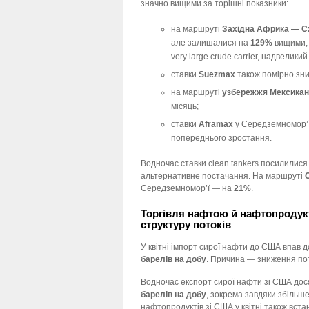
значно вищими за торішні показники:
на маршруті
Західна Африка — С
але залишалися на
129%
вищими, н
very large crude carrier, надвелик
ставки
Suezmax
також помірно зни
на маршруті
узбережжя Мексикан
місяць;
ставки
Aframax
у Середземномор’ї
попереднього зростання.
Водночас ставки clean tankers посилилися
альтернативне постачання. На маршруті
С
Середземномор’ї — на
21%
.
Торгівля нафтою й нафтопродук
структуру потоків
У квітні імпорт сирої нафти до США впав 
барелів на добу
. Причина — зниження пот
Водночас експорт сирої нафти зі США дос
барелів на добу
, зокрема завдяки збільше
нафтопродуктів зі США у квітні також вст