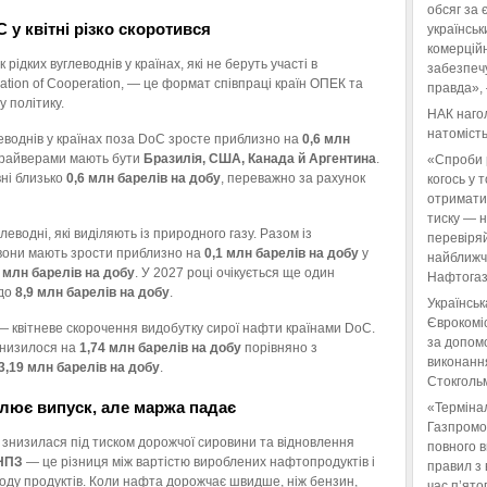
обсяг за 
 у квітні різко скоротився
українськ
комерційн
рідких вуглеводнів у країнах, які не беруть участі в
забезпеч
ration of Cooperation, — це формат співпраці країн ОПЕК та
правда»,
 політику.
НАК нагол
натомість
еводнів у країнах поза DoC зросте приблизно на
0,6 млн
драйверами мають бути
Бразилія, США, Канада й Аргентина
.
«Спроби 
вні близько
0,6 млн барелів на добу
, переважно за рахунок
когось у 
отримати
тиску — 
углеводні, які виділяють із природного газу. Разом із
перевіряй
вони мають зрости приблизно на
0,1 млн барелів на добу
у
найближчі
8 млн барелів на добу
. У 2027 році очікується ще один
Нафтогаз
 до
8,9 млн барелів на добу
.
Українськ
Єврокоміс
 квітневе скорочення видобутку сирої нафти країнами DoC.
за допом
знизилося на
1,74 млн барелів на добу
порівняно з
виконанн
3,19 млн барелів на добу
.
Стокгольм
лює випуск, але маржа падає
«Терміна
Газпромо
 знизилася під тиском дорожчої сировини та відновлення
повного 
НПЗ
— це різниця між вартістю вироблених нафтопродуктів і
правил з 
оду продуктів. Коли нафта дорожчає швидше, ніж бензин,
час п’ято