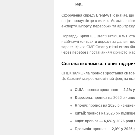
бар.
.
Скорочення спреду Brent-WTI означає, що
нафтопродуктів це важливо, бо зміна спі
експорту, імпорту, переробки та арбітражу
Форвардні криві ICE Brent і NYMEX WTI ст
найближчі контракти дорожчі за дальні, що 
зараз». Крива GME Oman у квітні стала бі
через перебої з постачанням сірчистої на
Світова економіка: попит підтр
ОПЕК залишила прогноз зростання світово
Це базовий макроекономічний фон, на як
США
: прогноз зростання —
2,2% у
Єврозона
: прогноз на 2026 рік зн
Японія
: прогноз на 2026 рік зниже
Китай
: прогноз на 2026 рік підвищ
Індія
: прогноз —
6,6% у 2026 році
Бразилія
: прогноз —
2,0% у 2026 