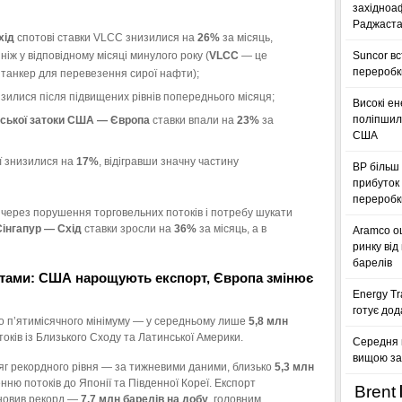
західноа
Раджаста
хід
спотові ставки VLCC знизилися на
26%
за місяць,
іж у відповідному місяці минулого року (
VLCC
— це
Suncor в
переробк
ий танкер для перевезення сирої нафти);
зилися після підвищених рівнів попереднього місяця;
Високі ен
поліпшили
ської затоки США — Європа
ставки впали на
23%
за
США
 знизилися на
17%
, відігравши значну частину
BP більш 
прибуток 
переробк
 через порушення торговельних потоків і потребу шукати
інгапур — Схід
ставки зросли на
36%
за місяць, а в
Aramco оц
ринку від
барелів
тами: США нарощують експорт, Європа змінює
Energy Tr
готує дод
до п’ятимісячного мінімуму — у середньому лише
5,8 млн
оків із Близького Сходу та Латинської Америки.
Середня 
вищою за
яг рекордного рівня — за тижневими даними, близько
5,3 млн
нню потоків до Японії та Південної Кореї. Експорт
Brent
ановив рекорд —
7,7 млн барелів на добу
, головним