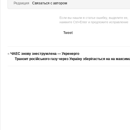
Редакция
Связаться с автором
Если вы нашли в статье ошибку, выделите ее,
нажмите Ctrl+Enter и предложите исправление
Tweet
«
ЧАЕС знову знеструмлена — Укренерго
Транзит російського газу через Україну зберігається на на макси