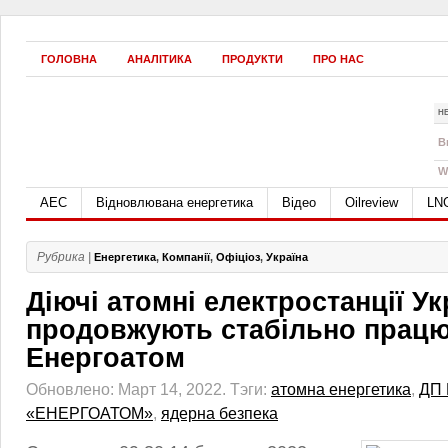
ГОЛОВНА
АНАЛІТИКА
ПРОДУКТИ
ПРО НАС
Н
B
W
АЕС
Відновлювана енергетика
Відео
Oilreview
LN
Рубрика |
Енергетика
,
Компанії
,
Офіціоз
,
Україна
Діючі атомні електростанції Ук
продовжують стабільно прац
Енергоатом
Обновлено: Март 14, 2022.
Тэги:
атомна енергетика
,
ДП
«ЕНЕРГОАТОМ»
,
ядерна безпека