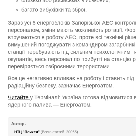
близько 400 російських військових;
багато вибухівки та зброї.
Зараз усі 6 енергоблоків Запорізької АЕС контро
персоналом, зміни мають можливість ротації. Фо
втручаються в роботу АЕС, проте всі технічні рі
вимушений погоджувати з командиром загарбникі
станції перебувають під сильним психологічним т
окупантів, весь персонал по прибутті на станцію 
перевіряється озброєними терористами.
Все це негативно впливає на роботу і ставить під
радіаційну безпеку, зазначає Енергоатом.
Читайте
у Терміналі: Україна готова відмовитися в
ядерного палива — Енергоатом.
Автор:
НТЦ "Психея"
(Всего статей: 20055)