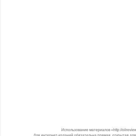
Использование материалов «http://oilrevi
Для интернет-изданий обязательна прямая, открытая для 