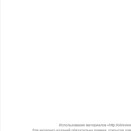
Использование материалов «http://oilrevi
Для интернет-изданий обязательна прямая, открытая для 