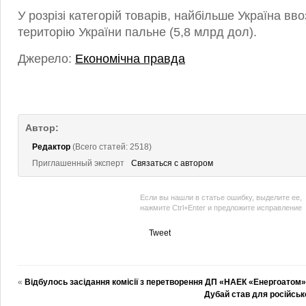
У розрізі категорій товарів, найбільше Україна вв
територію України пальне (5,8 млрд дол).
Джерело:
Економічна правда
Автор:
Редактор
(Всего статей: 2518)
Приглашенный эксперт
Связаться с автором
Если вы нашли в статье ошибку, выделите ее,
нажмите Ctrl+Enter и предложите исправление
Tweet
«
Відбулось засідання комісії з перетворення ДП «НАЕК «Енергоатом»
Дубай став для російсь