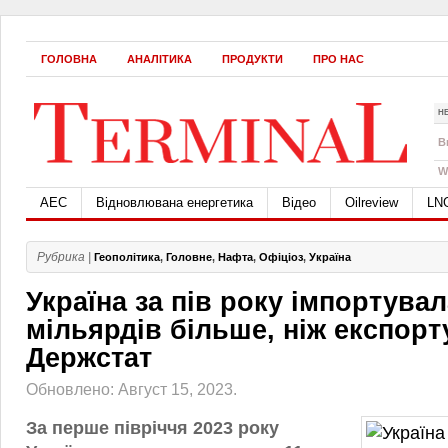
ГОЛОВНА
АНАЛІТИКА
ПРОДУКТИ
ПРО НАС
Н
B
W
АЕС
Відновлювана енергетика
Відео
Oilreview
LN
Рубрика |
Геополітика
,
Головне
,
Нафта
,
Офіціоз
,
Україна
Україна за пів року імпортувал
мільярдів більше, ніж експорт
Держстат
Обновлено: Август 15, 2023.
За перше півріччя 2023 року