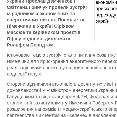
України Ярослав Демченков і
Світлана Гринчук провели зустріч
із радником з економічних та
енергетичних питань Посольства
Німеччини в Україні Сіріяком
Массюе та керівником проектів
Офісу водневої дипломатії
Рольфом Берндтом.
Ключовою темою зустрічі стали питання розвитку 
Німеччини для прискорення енергетичного перех
реалізації низки проектів у відновлюваній енергет
водневої галузі.
Сторони відзначили важливість досягнутих у квітн
домовленостей між міністром енергетики України
Галущенком та віце-канцлером ФРН, Федеральни
економіки й захисту клімату Німеччини Робертом
розширення напрямків Німецько-Українського ене
партнерства з акцентом на «зелене» відновлення