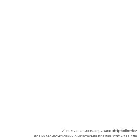
Использование материалов «http://oilrevi
Для интернет-изданий обязательна прямая, открытая для 