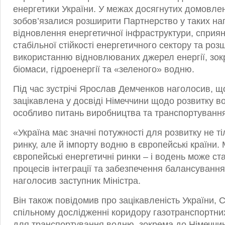
енергетики України. У межах досягнутих домовле
зобов’язалися розширити Партнерство у таких на
відновлення енергетичної інфраструктури, спри
стабільної стійкості енергетичного сектору та ро
використанню відновлюваних джерел енергії, зокр
біомаси, гідроенергії та «зеленого» водню.
Під час зустрічі Ярослав Демченков наголосив, щ
зацікавлена у досвіді Німеччини щодо розвитку в
особливо питань виробництва та транспортуванн
«Україна має значні потужності для розвитку не т
ринку, але й імпорту водню в європейські країни. 
європейські енергетичні ринки – і водень може с
процесів інтеграції та забезпечення балансуванн
наголосив заступник Міністра.
Він також повідомив про зацікавленість України, С
спільному дослідженні коридору газотранспортни
для транспортування водню, зокрема до Німеччи