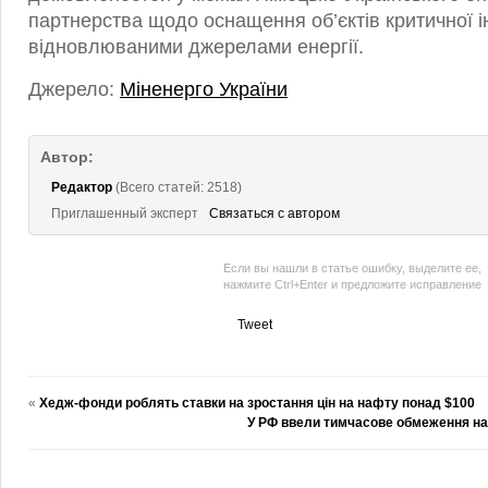
партнерства щодо оснащення об’єктів критичної 
відновлюваними джерелами енергії.
Джерело:
Міненерго України
Автор:
Редактор
(Всего статей: 2518)
Приглашенный эксперт
Связаться с автором
Если вы нашли в статье ошибку, выделите ее,
нажмите Ctrl+Enter и предложите исправление
Tweet
«
Хедж-фонди роблять ставки на зростання цін на нафту понад $100
У РФ ввели тимчасове обмеження на