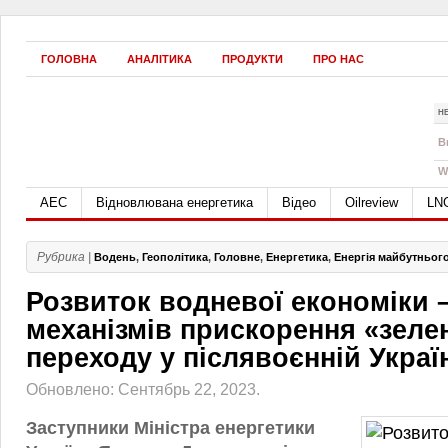
ГОЛОВНА
АНАЛІТИКА
ПРОДУКТИ
ПРО НАС
Н
B
W
АЕС
Відновлювана енергетика
Відео
Oilreview
LN
Рубрика |
Водень
,
Геополітика
,
Головне
,
Енергетика
,
Енергія майбутньог
Розвиток водневої економіки –
механізмів прискорення «зеле
переходу у післявоєнній Украї
Обновлено: Сентябрь 22, 2023.
Заступники Міністра енергетики