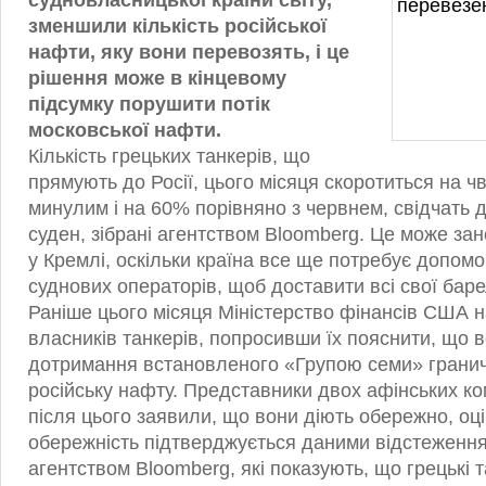
судновласницької країни світу,
зменшили кількість російської
нафти, яку вони перевозять, і це
рішення може в кінцевому
підсумку порушити потік
московської нафти.
Кількість грецьких танкерів, що
прямують до Росії, цього місяця скоротиться на ч
минулим і на 60% порівняно з червнем, свідчать 
суден, зібрані агентством Bloomberg. Це може зан
у Кремлі, оскільки країна все ще потребує допомо
суднових операторів, щоб доставити всі свої баре
Раніше цього місяця Міністерство фінансів США 
власників танкерів, попросивши їх пояснити, що 
дотримання встановленого «Групою семи» граничн
російську нафту. Представники двох афінських ко
після цього заявили, що вони діють обережно, оц
обережність підтверджується даними відстеження
агентством Bloomberg, які показують, що грецькі 