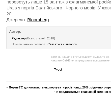
перевезуть лише 15 вантажів флагманської росій
Urals з портів Балтійського і Чорного морів. У жо
20.
Джерело:
Bloomberg
Автор:
Редактор
(Всего статей: 2518)
Приглашенный эксперт
Связаться с автором
Если вы нашли в статье ошибку, выделите ее,
нажмите Ctrl+Enter и предложите исправление
Tweet
«
Порти ЄС допомагають експортувати росії понад 20% зрідженого пр
Чи продовжиться крах акцій зеленої е