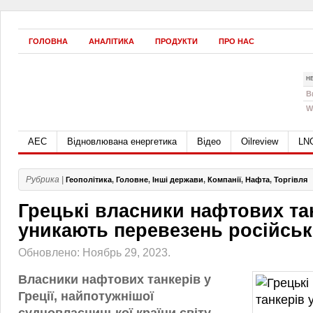
ГОЛОВНА
АНАЛІТИКА
ПРОДУКТИ
ПРО НАС
Н
B
W
АЕС
Відновлювана енергетика
Відео
Oilreview
LN
Рубрика |
Геополітика
,
Головне
,
Інші держави
,
Компанії
,
Нафта
,
Торгівля
Грецькі власники нафтових та
уникають перевезень російськ
Обновлено: Ноябрь 29, 2023.
Власники нафтових танкерів у
Греції, найпотужнішої