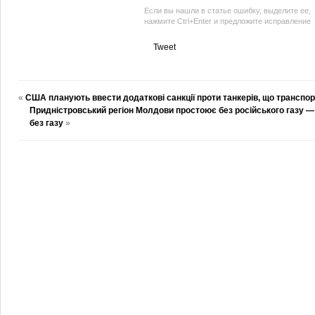
Если вы нашли в статье ошибку, выделите ее,
нажмите Ctrl+Enter и предложите исправление
Tweet
«
США планують ввести додаткові санкції проти танкерів, що транспо
Придністровський регіон Молдови простоює без російського газу 
без газу
»