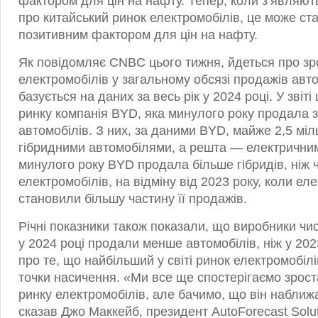
фактором для цін на нафту. Тепер, коли з’являють
про китайський ринок електромобілів, це може ст
позитивним фактором для цін на нафту.
Як повідомляє CNBC цього тижня, йдеться про зр
електромобілів у загальному обсязі продажів авт
базується на даних за весь рік у 2024 році. У звіті
ринку компанія BYD, яка минулого року продала 
автомобілів. З них, за даними BYD, майже 2,5 мі
гібридними автомобілями, а решта — електрични
минулого року BYD продала більше гібридів, ніж 
електромобілів, на відміну від 2023 року, коли ел
становили більшу частину її продажів.
Річні показники також показали, що виробники чи
у 2024 році продали менше автомобілів, ніж у 202
про те, що найбільший у світі ринок електромобіл
точки насичення. «Ми все ще спостерігаємо зрост
ринку електромобілів, але бачимо, що він наближ
сказав Джо Маккейб, президент AutoForecast Solut