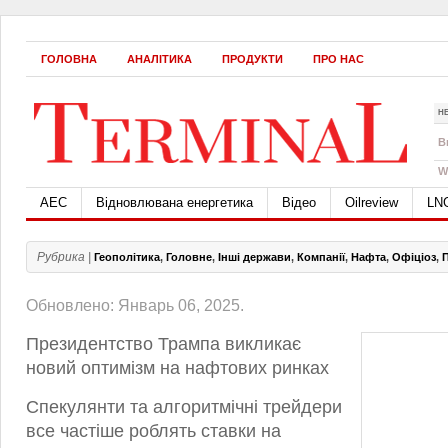
ГОЛОВНА
АНАЛІТИКА
ПРОДУКТИ
ПРО НАС
Н
B
W
АЕС
Відновлювана енергетика
Відео
Oilreview
LN
Рубрика |
Геополітика
,
Головне
,
Інші держави
,
Компанії
,
Нафта
,
Офіціоз
,
Обновлено: Январь 06, 2025.
Президентство Трампа викликає
новий оптимізм на нафтових ринках
Спекулянти та алгоритмічні трейдери
все частіше роблять ставки на