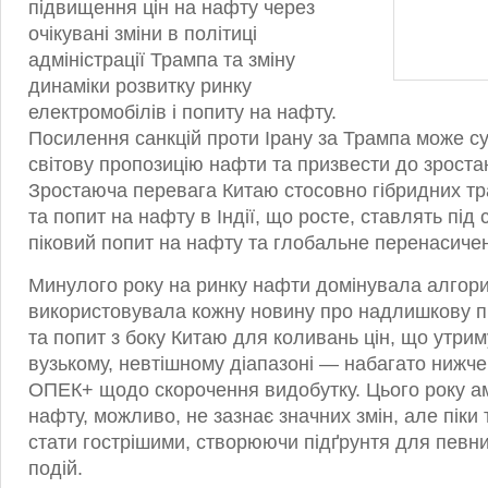
підвищення цін на нафту через
очікувані зміни в політиці
адміністрації Трампа та зміну
динаміки розвитку ринку
електромобілів і попиту на нафту.
Посилення санкцій проти Ірану за Трампа може с
світову пропозицію нафти та призвести до зростан
Зростаюча перевага Китаю стосовно гібридних тр
та попит на нафту в Індії, що росте, ставлять під
піковий попит на нафту та глобальне перенасич
Минулого року на ринку нафти домінувала алгорит
використовувала кожну новину про надлишкову п
та попит з боку Китаю для коливань цін, що утри
вузькому, невтішному діапазоні — набагато нижче
ОПЕК+ щодо скорочення видобутку. Цього року ам
нафту, можливо, не зазнає значних змін, але піки
стати гострішими, створюючи підґрунтя для певн
подій.