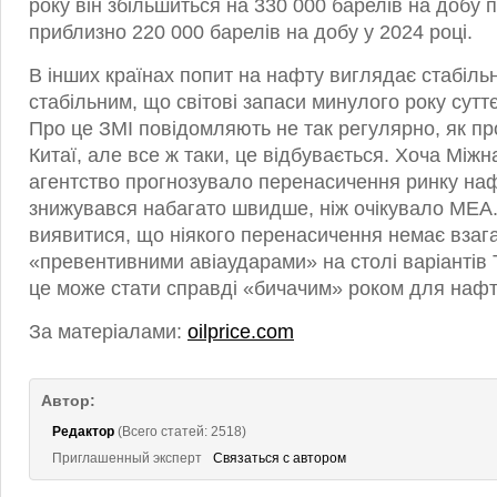
року він збільшиться на 330 000 барелів на добу 
приблизно 220 000 барелів на добу у 2024 році.
В інших країнах попит на нафту виглядає стабіль
стабільним, що світові запаси минулого року сутт
Про це ЗМІ повідомляють не так регулярно, як пр
Китаї, але все ж таки, це відбувається. Хоча Між
агентство прогнозувало перенасичення ринку наф
знижувався набагато швидше, ніж очікувало МЕА
виявитися, що ніякого перенасичення немає взага
«превентивними авіаударами» на столі варіантів 
це може стати справді «бичачим» роком для нафт
За матеріалами:
oilprice.com
Автор:
Редактор
(Всего статей: 2518)
Приглашенный эксперт
Связаться с автором