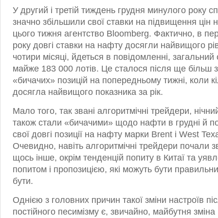
У другий і третій тиждень грудня минулого року 
значно збільшили свої ставки на підвищення цін 
цього тижня агентство Bloomberg. Фактично, в пе
року довгі ставки на нафту досягли найвищого рів
чотири місяці, йдеться в повідомленні, загальний
майже 183 000 лотів. Це сталося після ще більш 
«бичачих» позицій на попередньому тижні, коли кі
досягла найвищого показника за рік.
Мало того, так звані алгоритмічні трейдери, ніч
також стали «бичачими» щодо нафти в грудні й 
свої довгі позиції на нафту марки Brent і West Texa
Очевидно, навіть алгоритмічні трейдери почали з
щось інше, окрім тенденцій попиту в Китаї та уяв
попитом і пропозицією, які можуть бути правильни
бути.
Однією з головних причин такої зміни настроїв пі
постійного песимізму є, звичайно, майбутня змін