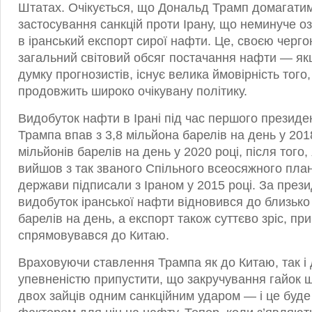
Штатах. Очікується, що Дональд Трамп домагати
застосування санкцій проти Ірану, що неминуче о
в іранський експорт сирої нафти. Це, своєю черг
загальний світовий обсяг постачання нафти — як
думку прогнозистів, існує велика ймовірність того
продовжить широко очікувану політику.
Видобуток нафти в Ірані під час першого президе
Трампа впав з 3,8 мільйона барелів на день у 201
мільйонів барелів на день у 2020 році, після тог
вийшов з так званого Спільного всеосяжного плану
держави підписали з Іраном у 2015 році. За през
видобуток іранської нафти відновився до близько
барелів на день, а експорт також суттєво зріс, пр
спрямовувався до Китаю.
Враховуючи ставлення Трампа як до Китаю, так і 
упевненістю припустити, що закручування гайок 
двох зайців одним санкційним ударом — і це буд