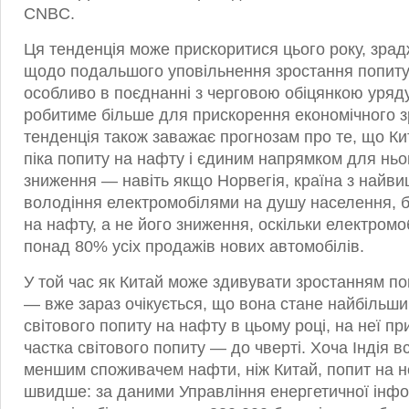
CNBC.
Ця тенденція може прискоритися цього року, зра
щодо подальшого уповільнення зростання попиту 
особливо в поєднанні з черговою обіцянкою уряду 
робитиме більше для прискорення економічного з
тенденція також заважає прогнозам про те, що Кит
піка попиту на нафту і єдиним напрямком для ньо
зниження — навіть якщо Норвегія, країна з найв
володіння електромобілями на душу населення, б
на нафту, а не його зниження, оскільки електромо
понад 80% усіх продажів нових автомобілів.
У той час як Китай може здивувати зростанням поп
— вже зараз очікується, що вона стане найбільш
світового попиту на нафту в цьому році, на неї п
частка світового попиту — до чверті. Хоча Індія в
меншим споживачем нафти, ніж Китай, попит на не
швидше: за даними Управління енергетичної інфо