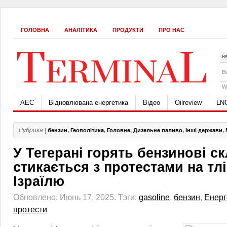
ГОЛОВНА
АНАЛІТИКА
ПРОДУКТИ
ПРО НАС
Н
B
W
АЕС
Відновлювана енергетика
Відео
Oilreview
LN
Рубрика |
бензин
,
Геополітика
,
Головне
,
Дизельне паливо
,
Інші держави
,
У Тегерані горять бензинові с
стикається з протестами на тлі
Ізраїлю
Обновлено: Июнь 17, 2025.
Тэги:
gasoline
,
бензин
,
Енерг
протести