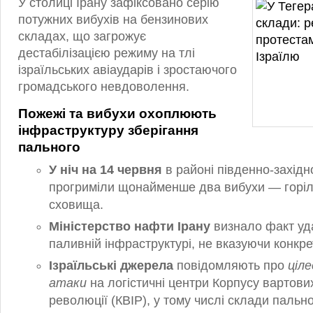
У столиці Ірану зафіксовано серію
потужних вибухів на бензинових
складах, що загрожує
дестабілізацією режиму на тлі
ізраїльських авіаударів і зростаючого
громадського невдоволення.
Пожежі та вибухи охоплюють
інфраструктуру зберігання
пального
У ніч на 14 червня
в районі південно-західн
прогриміли щонайменше два вибухи — горіл
сховища.
Міністерство нафти Ірану
визнало факт уд
паливній інфраструктурі, не вказуючи конкре
Ізраїльські джерела
повідомляють про
ціл
атаки
на логістичні центри Корпусу вартови
революції (КВІР), у тому числі склади пально