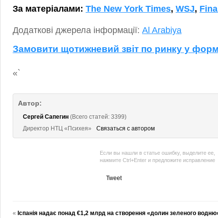
За матеріалами:
The New York Times
,
WSJ
,
Fina
Додаткові джерела інформації:
Al Arabiya
Замовити щотижневий звіт по ринку у форм
«`
Автор:
Сергей Сапегин
(Всего статей: 3399)
Директор НТЦ «Психея»
Связаться с автором
Если вы нашли в статье ошибку, выделите ее,
нажмите Ctrl+Enter и предложите исправление
Tweet
«
Іспанія надає понад €1,2 млрд на створення «долин зеленого водню