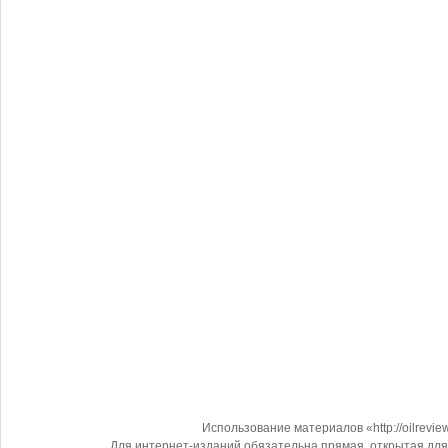
Использование материалов «http://oilrevi
Для интернет-изданий обязательна прямая, открытая для 