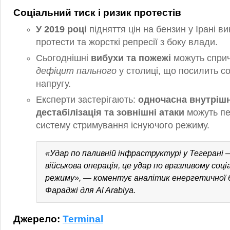
Соціальний тиск і ризик протестів
У 2019 році
підняття цін на бензин у Ірані в
протести та жорсткі репресії з боку влади.
Сьогоднішні
вибухи та пожежі
можуть спри
дефіцит пального
у столиці, що посилить с
напругу.
Експерти застерігають:
одночасна внутріш
дестабілізація та зовнішні атаки
можуть п
систему стримування існуючого режиму.
«Удар по паливній інфраструктурі у Тегерані 
військова операція, це удар по вразливому соц
режиму», — коментує аналітик енергетичної
Фараджі для Al Arabiya.
Джерело:
Terminal