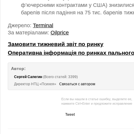
ф’ючерсними контрактами у США) знизилися
барелів після падіння на 75 тис. барелів ти
Джерело:
Terminal
За матеріалами:
Oilprice
Замовити тижневий звіт по ринку
Оперативна інформація по ринках пальног
Автор:
Сергей Сапегин
(Всего статей: 3399)
Директор НТЦ «Психея»
Связаться с автором
Если вы нашли в статье ошибку, выделите ее,
нажмите Ctrl+Enter и предложите исправление
Tweet