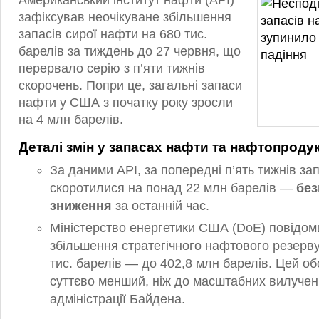
Американський інститут нафти (API)
зафіксував неочікуване збільшення
запасів сирої нафти на 680 тис.
барелів за тиждень до 27 червня, що
перервало серію з п’яти тижнів
скорочень. Попри це, загальні запаси
нафти у США з початку року зросли
на 4 млн барелів.
Деталі змін у запасах нафти та нафтопродук
За даними API, за попередні п’ять тижнів за
скоротилися на понад 22 млн барелів —
без
зниження
за останній час.
Міністерство енергетики США (DoE) повідом
збільшення стратегічного нафтового резерву
тис. барелів — до 402,8 млн барелів. Цей об
суттєво менший, ніж до масштабних вилучен
адміністрації Байдена.