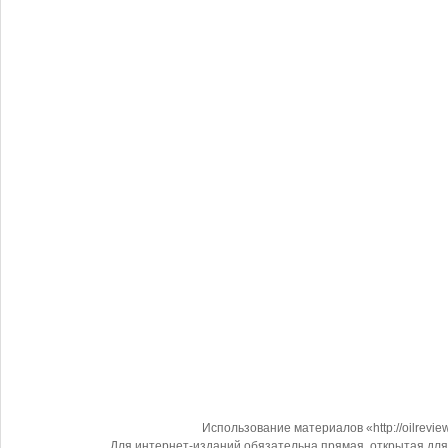
Использование материалов «http://oilrevi
Для интернет-изданий обязательна прямая, открытая для 