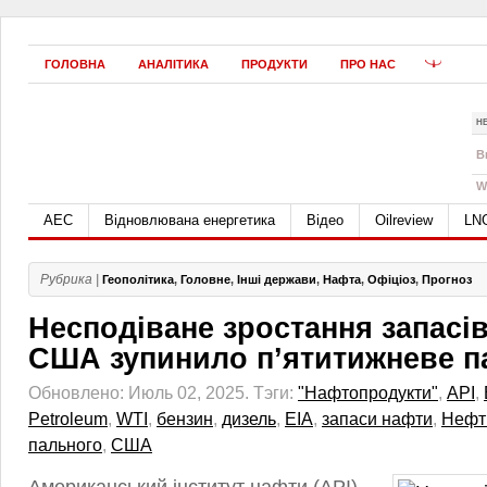
ГОЛОВНА
АНАЛІТИКА
ПРОДУКТИ
ПРО НАС
Н
B
W
АЕС
Відновлювана енергетика
Відео
Oilreview
LN
Рубрика |
Геополітика
,
Головне
,
Інші держави
,
Нафта
,
Офіціоз
,
Прогноз
Несподіване зростання запасі
США зупинило п’ятитижневе п
Обновлено: Июль 02, 2025.
Тэги:
"Нафтопродукти"
,
API
,
Petroleum
,
WTI
,
бензин
,
дизель
,
ЕІА
,
запаси нафти
,
Нефт
пального
,
США