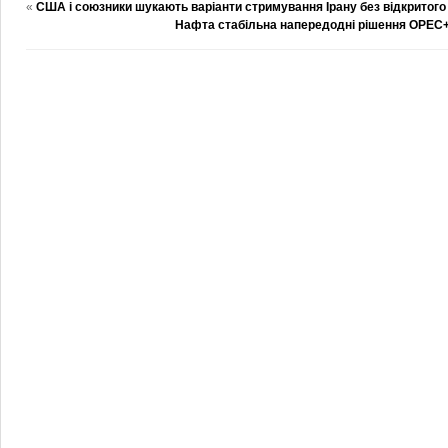
«
США і союзники шукають варіанти стримування Ірану без відкритого
Нафта стабільна напередодні рішення OPEC+