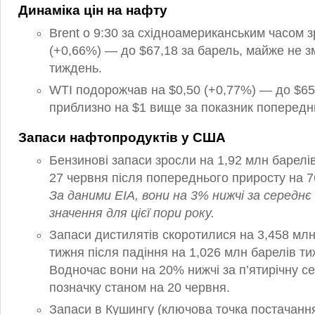
Динаміка цін на нафту
Brent о 9:30 за східноамериканським часом з
(+0,66%) — до $67,18 за барель, майже не з
тиждень.
WTI подорожчав на $0,50 (+0,77%) — до $65
приблизно на $1 вище за показник попередн
Запаси нафтопродуктів у США
Бензинові запаси зросли на 1,92 млн барелі
27 червня після попереднього приросту на 76
За даними EIA, вони на 3% нижчі за середнє
значення для цієї пори року.
Запаси дистилятів скоротилися на 3,458 млн
тижня після падіння на 1,026 млн барелів т
Водночас вони на 20% нижчі за п’ятирічну 
позначку станом на 20 червня.
Запаси в Кушингу (ключова точка постачанн