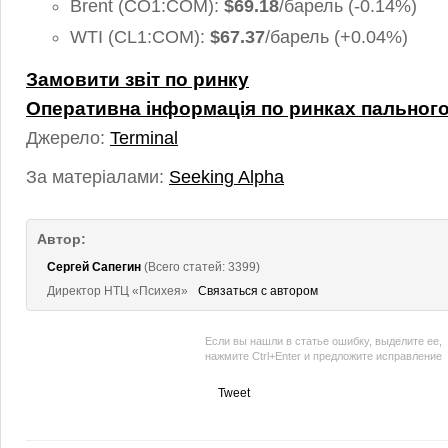
Brent (CO1:COM):
$69.18
/барель (-0.14%)
WTI (CL1:COM):
$67.37
/барель (+0.04%)
Замовити звіт по ринку
Оперативна інформація по ринках пальног
Джерело:
Terminal
За матеріалами:
Seeking Alpha
Автор:
Сергей Сапегин
(Всего статей: 3399)
Директор НТЦ «Психея»
Связаться с автором
Если вы нашли в статье ошибку, выделите ее,
нажмите Ctrl+Enter и предложите исправление
Tweet