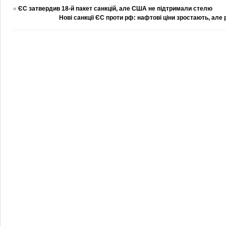
«
ЄС затвердив 18-й пакет санкцій, але США не підтримали стелю
Нові санкції ЄС проти рф: нафтові ціни зростають, ал