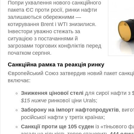
Попри ухвалення нового санкційного
пакета ЄС проти росії, ринки нафти
залишаються обережними —
котирування Brent і WTI знизилися.
Інвестори уважно стежать за
ситуацією з постачаннями й
загрозами торгових конфліктів перед
початком серпня.
Санкційна рамка та реакція ринку
Європейський Союз затвердив новий пакет санкцій
включає:
Зниження цінової стелі
для сирої нафти з 
$15 нижче
ринкової ціни Urals;
Заборону на імпорт нафтопродуктів
, виго
російської нафти у третіх країнах;
Санкції проти ще 105 суден
із «тіньового 