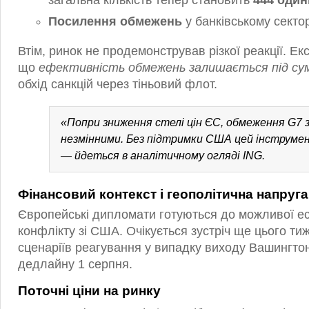
загальна кількість тепер становить
444 один
Посилення обмежень
у банківському сектор
Втім, ринок не продемонстрував різкої реакції. Ек
що
ефективність обмежень залишається під су
обхід санкцій через тіньовий флот.
«Попри зниження стелі цін ЄС, обмеження G7
незмінними. Без підтримки США цей інструмен
— йдеться в аналітичному огляді ING.
Фінансовий контекст і геополітична напруга
Європейські дипломати готуються до можливої ес
конфлікту зі США. Очікується зустріч ще цього ти
сценаріїв реагування у випадку виходу Вашингтон
дедлайну 1 серпня.
Поточні ціни на ринку