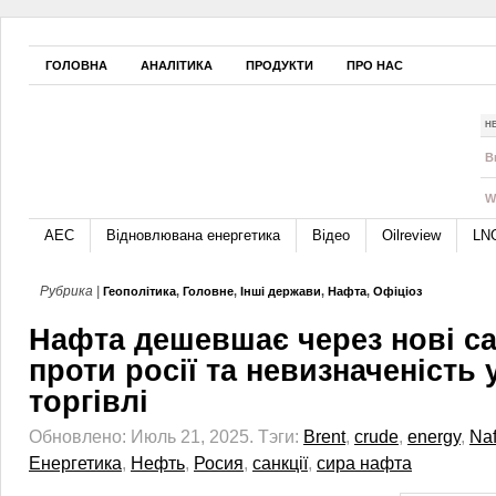
ГОЛОВНА
АНАЛІТИКА
ПРОДУКТИ
ПРО НАС
Н
B
W
АЕС
Відновлювана енергетика
Відео
Oilreview
LN
Рубрика |
Геополітика
,
Головне
,
Інші держави
,
Нафта
,
Офіціоз
Нафта дешевшає через нові са
проти росії та невизначеність 
торгівлі
Обновлено: Июль 21, 2025.
Тэги:
Brent
,
crude
,
energy
,
Naf
Енергетика
,
Нефть
,
Росия
,
санкції
,
сира нафта