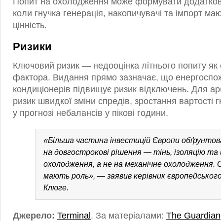
Попит на охолодження може формувати додаткови
коли гнучка генерація, накопичувачі та імпорт ма
цінність.
Ризики
Ключовий ризик — недооцінка літнього попиту як
фактора. Видання прямо зазначає, що енергосп
кондиціонерів підвищує ризик відключень. Для ар
ризик швидкої зміни спредів, зростання вартості г
у прогнозі небалансів у пікові години.
«Більша частина інвестицій Європи обґрунто
на довгострокові рішення — тінь, ізоляцію та
охолодження, а не на механічне охолодження. 
мають роль», — заявив керівник європейськог
Клюге.
Джерело:
Terminal
. За матеріалами:
The Guardian