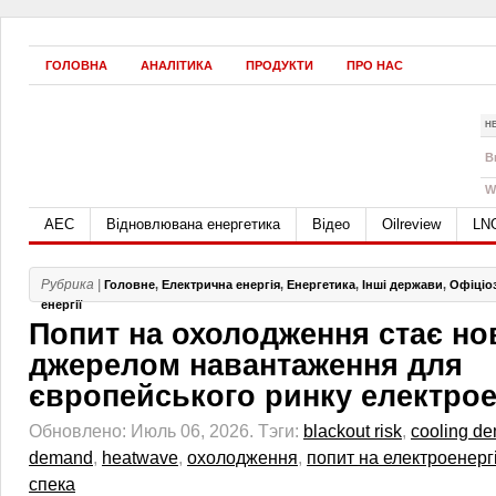
ГОЛОВНА
АНАЛІТИКА
ПРОДУКТИ
ПРО НАС
Н
B
W
АЕС
Відновлювана енергетика
Відео
Oilreview
LN
Рубрика |
Головне
,
Електрична енергія
,
Енергетика
,
Інші держави
,
Офіціо
енергії
Попит на охолодження стає н
джерелом навантаження для
європейського ринку електрое
Обновлено: Июль 06, 2026.
Тэги:
blackout risk
,
cooling d
demand
,
heatwave
,
охолодження
,
попит на електроенерг
спека