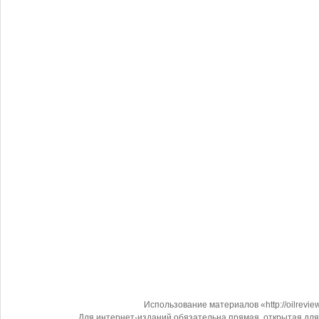
Использование материалов «http://oilrevi
Для интернет-изданий обязательна прямая, открытая для 