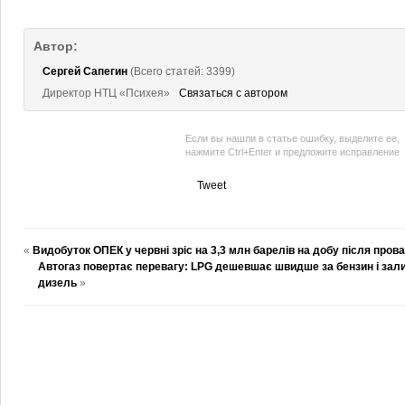
Автор:
Сергей Сапегин
(Всего статей: 3399)
Директор НТЦ «Психея»
Связаться с автором
Если вы нашли в статье ошибку, выделите ее,
нажмите Ctrl+Enter и предложите исправление
Tweet
«
Видобуток ОПЕК у червні зріс на 3,3 млн барелів на добу після пров
Автогаз повертає перевагу: LPG дешевшає швидше за бензин і зал
дизель
»