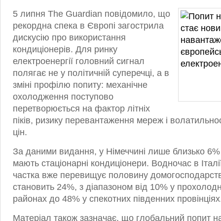
5 липня The Guardian повідомило, що
рекордна спека в Європі загострила
дискусію про використання
кондиціонерів. Для ринку
електроенергії головний сигнал
полягає не у політичній суперечці, а в
зміні профілю попиту: механічне
охолодження поступово
перетворюється на фактор літніх
піків, ризику перевантаження мереж і волатильно
цін.
За даними видання, у Німеччині лише близько 6
мають стаціонарні кондиціонери. Водночас в Італії 
частка вже перевищує половину домогосподарств,
становить 24%, з діапазоном від 10% у прохолодн
районах до 48% у спекотних південних провінціях
Матеріал також зазначає, що глобальний попит 