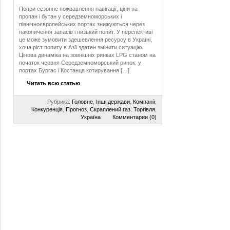
Попри сезонне пожвавлення навігації, ціни на
пропан і бутан у середземноморських і
північноєвропейських портах знижуються через
накопичення запасів і низький попит. У перспективі
це може зумовити здешевлення ресурсу в Україні,
хоча ріст попиту в Азії здатен змінити ситуацію.
Цінова динаміка на зовнішніх ринках LPG станом на
початок червня Середземноморський ринок: у
портах Бургас і Костанца котирування […]
Читать всю статью
Рубрика:
Головне
,
Інші держави
,
Компанії
,
Конкуренція
,
Прогноз
,
Скраплений газ
,
Торгівля
,
Україна
Комментарии (0)