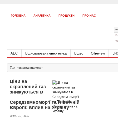
ГОЛОВНА
АНАЛІТИКА
ПРОДУКТИ
ПРО НАС
Н
B
W
АЕС
Відновлювана енергетика
Відео
Oilreview
LN
Тэг |
"external markets"
Ціни на
скраплений газ
знижуються в
Середземномор’ї та Північній
Європі: вплив на Україну
Июнь 10, 2025