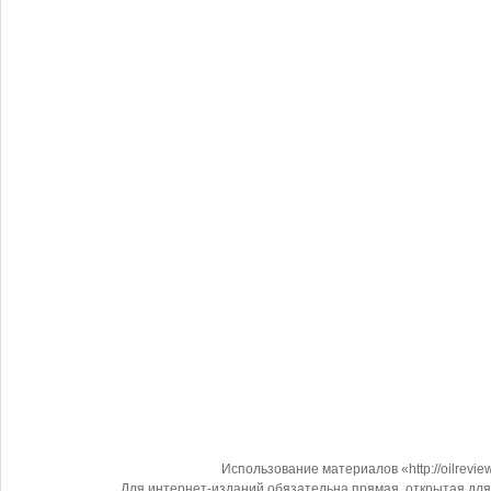
Использование материалов «http://oilrevi
Для интернет-изданий обязательна прямая, открытая для 