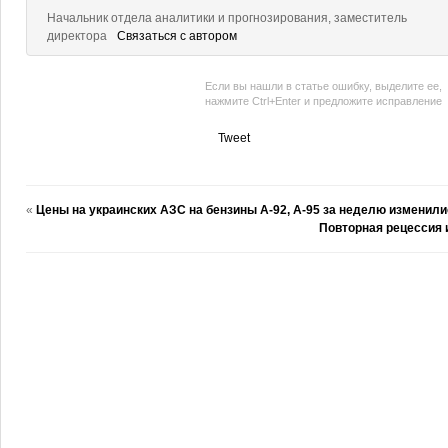
Начальник отдела аналитики и прогнозирования, заместитель
директора
Связаться с автором
Если вы нашли в статье ошибку, выделите ее,
нажмите Ctrl+Enter и предложите исправление
Tweet
«
Цены на украинских АЗС на бензины А-92, А-95 за неделю изменил
Повторная рецессия