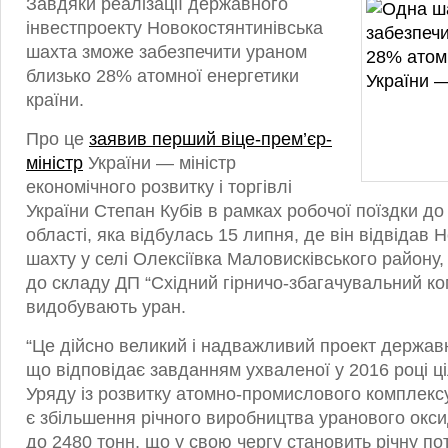
Завдяки реалізації державного
інвестпроекту Новокостянтинівська
шахта зможе забезпечити ураном
близько 28% атомної енергетики
країни.
Про це
заявив перший віце-прем’єр-
міністр
України — міністр
економічного розвитку і торгівлі
України Степан Кубів в рамках робочої поїздки до
області, яка відбулась 15 липня, де він відвідав 
шахту у селі Олексіївка Маловисківського району
до складу ДП “Східний гірничо-збагачувальний ком
видобувають уран.
“Це дійсно великий і надважливий проект держав
що відповідає завданням ухваленої у 2016 році ц
Уряду із розвитку атомно-промислового комплекс
є збільшення річного виробництва уранового окс
до 2480 тонн, що у свою чергу становить річну пот