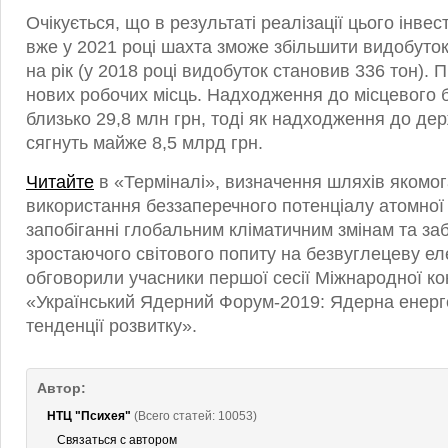
Очікується, що в результаті реалізації цього інвес
вже у 2021 році шахта зможе збільшити видобуток
на рік (у 2018 році видобуток становив 336 тон). 
нових робочих місць. Надходження до місцевого 
близько 29,8 млн грн, тоді як надходження до д
сягнуть майже 8,5 млрд грн.
Читайте
в «Терміналі», визначення шляхів якомог
використання беззаперечного потенціалу атомної 
запобіганні глобальним кліматичним змінам та за
зростаючого світового попиту на безвуглецеву е
обговорили учасники першої сесії Міжнародної к
«Український Ядерний Форум-2019: Ядерна енерг
тенденції розвитку».
Автор:
НТЦ "Психея"
(Всего статей: 10053)
Связаться с автором