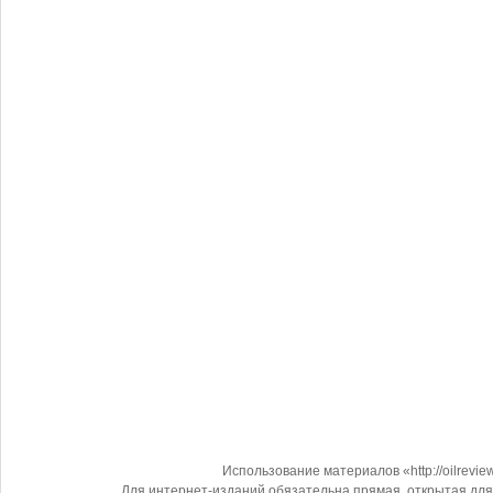
Использование материалов «http://oilrevi
Для интернет-изданий обязательна прямая, открытая для 