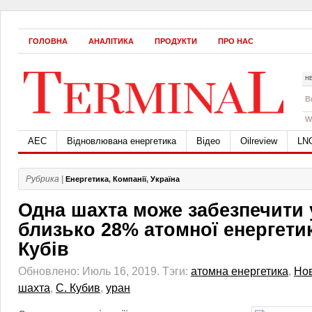
ГОЛОВНА
АНАЛІТИКА
ПРОДУКТИ
ПРО НАС
Н
B
W
АЕС
Відновлювана енергетика
Відео
Oilreview
LN
Рубрика |
Енергетика
,
Компанії
,
Україна
Одна шахта може забезпечити
близько 28% атомної енергети
Кубів
Обновлено: Июль 16, 2019.
Тэги:
атомна енергетика
,
Нов
шахта
,
С. Кубив
,
уран