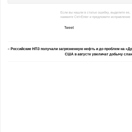
Если вы нашли в статье ошибку, выделите ее,
нажмите Ctrl+Enter и предложите исправление
Tweet
«
Российские НПЗ получали загрязненную нефть и до проблем на «Д
США в августе увеличат добычу слан