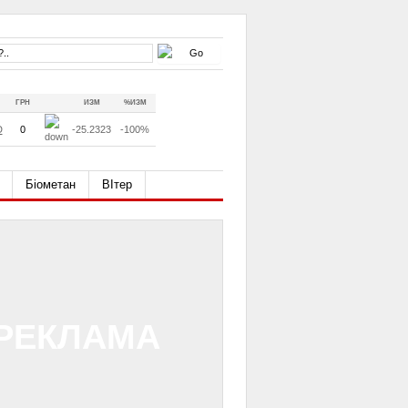
ГРН
ИЗМ
%ИЗМ
D
0
-25.2323
-100%
Біометан
ВІтер
РЕКЛАМА