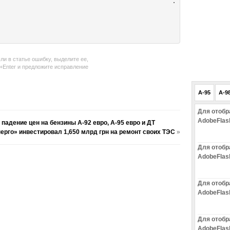
ли в статье ошибку, выделите ее,
l+Enter и предложите исправление
A-95
A-9
Для отобр
AdobeFlas
падение цен на бензины А-92 евро, А-95 евро и ДТ
ерго» инвестировал 1,650 млрд грн на ремонт своих ТЭС
»
Для отобр
AdobeFlas
Для отобр
AdobeFlas
Для отобр
AdobeFlas