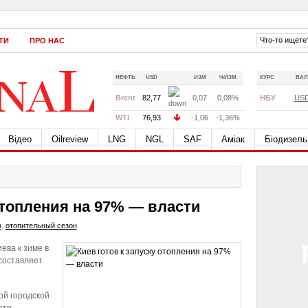
ТИ
ПРО НАС
НЕФТЬ
USD
ИЗМ
%ИЗМ
КУРС
ВАЛ
Brent
82,77
0,07
0,08%
НБУ
US
WTI
76,93
-1,06
-1,36%
Відео
Oilreview
LNG
NGL
SAF
Аміак
Біодизель
 отопления на 97% — власти
в
,
отопительный сезон
ева к зиме в
составляет
ой городской