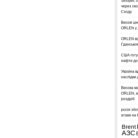
Sinopec з
через ск
Сходу
Високі ці
ORLEN у 
ORLEN ві
Гдансько
США готую
нафти до 
Україна в
наслідки 
Висока м
ORLEN, а
роздріб
росія збі
атаки на
Brent
АЗС