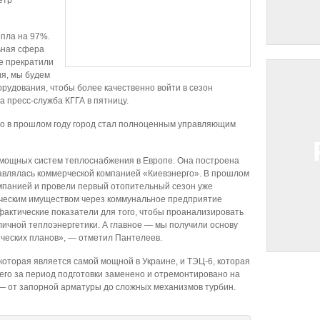
етр
епла на 97%.
ьная сфера
е прекратили
ия, мы будем
рудования, чтобы более качественно войти в сезон
 пресс-служба КГГА в пятницу.
то в прошлом году город стал полноценным управляющим
 мощных систем теплоснабжения в Европе. Она построена
равлялась коммерческой компанией «Киевэнерго». В прошлом
омпанией и провели первый отопительный сезон уже
ическим имуществом через коммунальное предприятие
фактические показатели для того, чтобы проанализировать
личной теплоэнергетики. А главное — мы получили основу
ических планов», — отметил Пантелеев.
 которая является самой мощной в Украине, и ТЭЦ-6, которая
его за период подготовки заменено и отремонтировано на
— от запорной арматуры до сложных механизмов турбин.