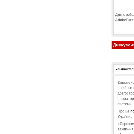
Для отобр
AdobeFlas
Дискусси
Улыбнитесь
Європейс
російськ
довгостро
операторо
системи.
Про це
п
України» 
«Євроком
заключит