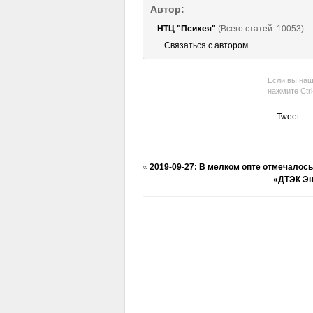
Автор:
НТЦ "Психея"
(Всего статей: 10053)
Связаться с автором
Если вы наш
нажмите Ctr
Tweet
«
2019-09-27: В мелком опте отмечалось 
«ДТЭК Эн