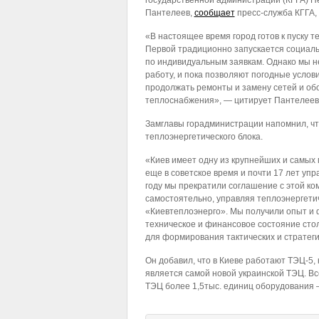
государственной администрации (КГГА) П
Пантелеев,
сообщает
пресс-служба КГГА,
«В настоящее время город готов к пуску т
Первой традиционно запускается социал
по индивидуальным заявкам. Однако мы н
работу, и пока позволяют погодные услов
продолжать ремонты и замену сетей и обо
теплоснабжения», — цитирует Пантелеева
Замглавы горадминистрации напомнил, ч
теплоэнергетического блока.
«Киев имеет одну из крупнейших и самых
еще в советское время и почти 17 лет уп
году мы прекратили соглашение с этой к
самостоятельно, управляя теплоэнергет
«Киевтеплоэнерго». Мы получили опыт и 
техническое и финансовое состояние сто
для формирования тактических и стратег
Он добавил, что в Киеве работают ТЭЦ-5,
является самой новой украинской ТЭЦ. Вс
ТЭЦ более 1,5тыс. единиц оборудования 