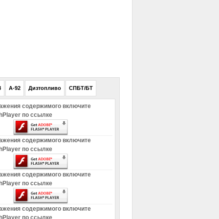
РЕКЛАМА
8
A-92
Дизтопливо
СПБТ/БТ
ажения содержимого включите
hPlayer по ссылке
ажения содержимого включите
hPlayer по ссылке
ажения содержимого включите
hPlayer по ссылке
ажения содержимого включите
hPlayer по ссылке