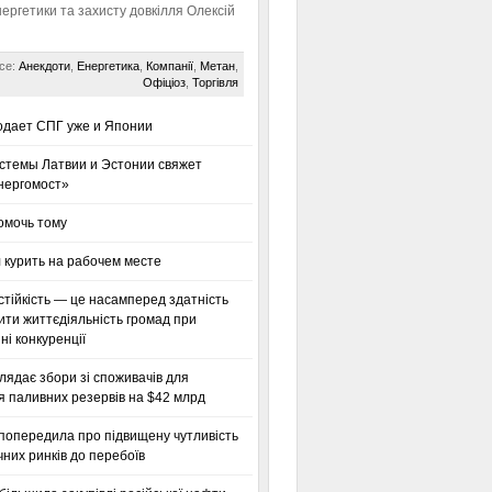
нергетики та захисту довкілля Олексій
се:
Анекдоти
,
Енергетика
,
Компанії
,
Метан
,
Офіціоз
,
Торгівля
одает СПГ уже и Японии
стемы Латвии и Эстонии свяжет
нергомост»
омочь тому
 курить на рабочем месте
тійкість — це насамперед здатність
ти життєдіяльність громад при
і конкуренції
глядає збори зі споживачів для
я паливних резервів на $42 млрд
 попередила про підвищену чутливість
них ринків до перебоїв