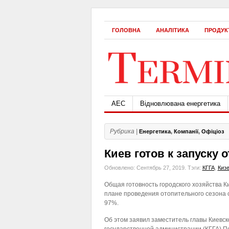
ГОЛОВНА
АНАЛІТИКА
ПРОДУК
АЕС
Відновлювана енергетика
Рубрика |
Енергетика
,
Компанії
,
Офіціоз
Киев готов к запуску
Обновлено: Сентябрь 27, 2019.
Тэги:
КГГА
,
Киэ
Общая готовность городского хозяйства Ки
плане проведения отопительного сезона 
97%.
Об этом заявил заместитель главы Киевск