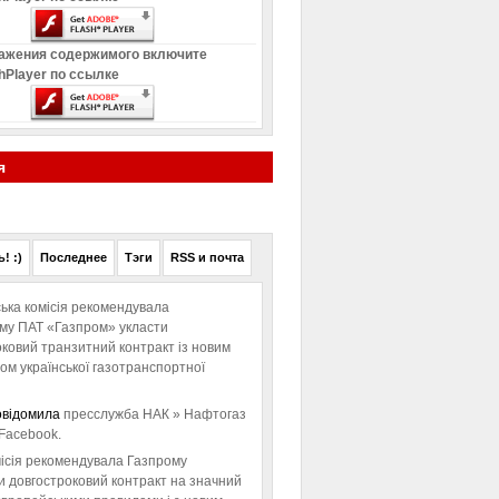
ажения содержимого включите
hPlayer по ссылке
я
! :)
Последнее
Тэги
RSS и почта
ька комісія рекомендувала
ому ПАТ «Газпром» укласти
ковий транзитний контракт із новим
м української газотранспортної
овідомила
пресслужба НАК » Нафтогаз
Facebook.
ісія рекомендувала Газпрому
и довгостроковий контракт на значний