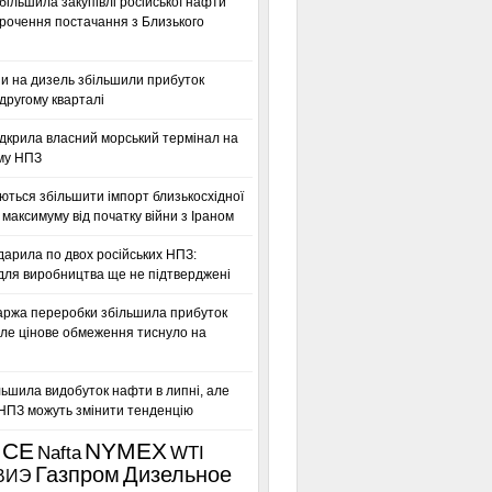
більшила закупівлі російської нафти
орочення постачання з Близького
ни на дизель збільшили прибуток
другому кварталі
дкрила власний морський термінал на
му НПЗ
ться збільшити імпорт близькосхідної
максимуму від початку війни з Іраном
дарила по двох російських НПЗ:
для виробництва ще не підтверджені
аржа переробки збільшила прибуток
ле цінове обмеження тиснуло на
льшила видобуток нафти в липні, але
 НПЗ можуть змінити тенденцію
ICE
NYMEX
Nafta
WTI
Газпром
Дизельное
ВИЭ