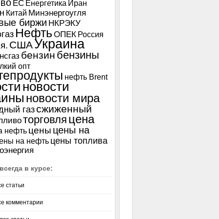
иво
ЕС
Енергетика
Иран
н
Китай
Минэнергоугля
вые биржи
НКРЭКУ
Нефть
газ
ОПЕК
Россия
Украина
США
я.
бензины
бензин
нсгаз
лкий опт
тепродукты
нефть Brent
ости
новости
аины
новости мира
сжиженный
дный газ
цена
торговля
пливо
цены на
цены
а нефть
цены топлива
ены на нефть
оэнергия
всегда в курсе:
се статьи
се комментарии