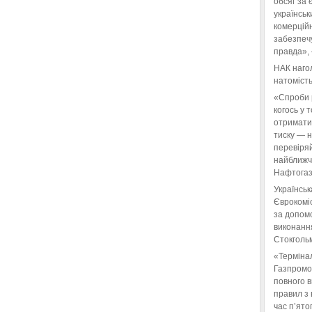
обсяг за 
українськ
комерційн
забезпеч
правда»,
НАК нагол
натомість
«Спроби 
когось у 
отримати
тиску — 
перевіряй
найближчі
Нафтогаз
Українськ
Єврокоміс
за допом
виконанн
Стокгольм
«Терміна
Газпромо
повного 
правил з 
час п’ято