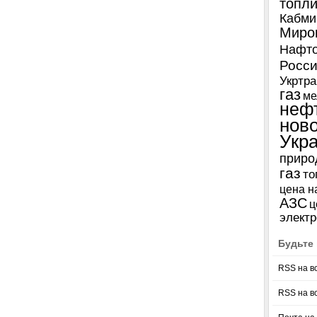
топл
Кабми
Миро
Нафто
Росси
Укртра
газ
ме
неф
нов
Укр
приро
газ
то
цена н
АЗС
ц
электр
Будьте 
RSS на в
RSS на в