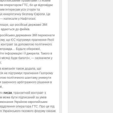
європейськими правилами і з новим
им оператором ГТС, бо це відповідає
им інтересам усіх сторін та
ує енергетичну безпеку Європи. Це
 — написали у Нафтогазі.
ошує, що російські державні ЗМІ
 вдаються до фейків.
російських державних ЗМІ переконати
тому, що ЄС підтримує прагнення Росії
 контракт за допомогою політичного
неправда… Будьте обережні,
те інформацію і її джерела. Такого в
 місяці буде багато», — зазначили у
і.
а компанія також додала, що
ія не підтримує прагнення Газпрому
огою політичного шантажу уникнути
я законного арбітражного рішення в
і.
л»
писав
, транзитний контракт з
м може бути підписаний за умов
виконання Україною європейських
відділення оператора ГТС. Про це під
го Українського газового форуму сказав