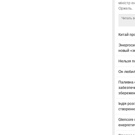
міністр е
Оржель.
Читать в
Китай пр
Энергоси
новый «э
Нельзя п
Он любил
Паливна с
забезпечи
збереженн
Індія роз
створенн
Glencore
енергетич