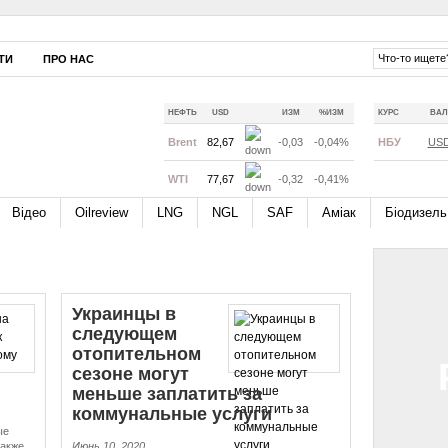
ТИ
ПРО НАС
НЕФТЬ
USD
ИЗМ
%ИЗМ
КУРС
ВАЛ
Brent
82,67
-0,03
-0,04%
НБУ
US
WTI
77,67
-0,32
-0,41%
Відео
Oilreview
LNG
NGL
SAF
Аміак
Біодизель
Украинцы в
следующем
отопительном
сезоне могут
меньше заплатить за
коммунальные услуги
ые
также
Июнь 10, 2020