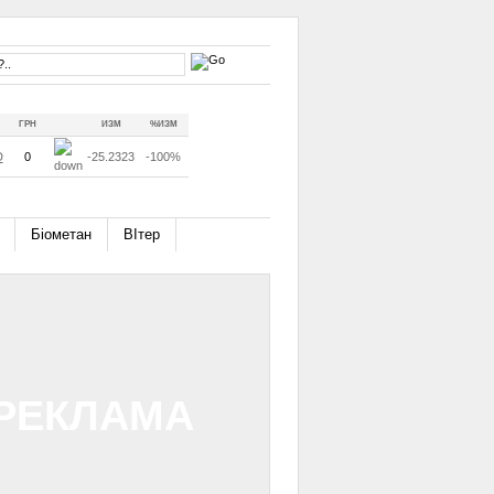
ГРН
ИЗМ
%ИЗМ
D
0
-25.2323
-100%
Біометан
ВІтер
РЕКЛАМА