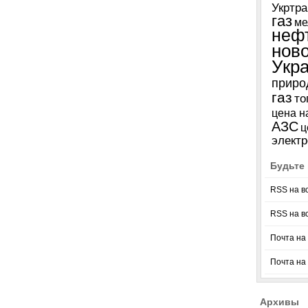
Укртра
газ
ме
неф
нов
Укр
приро
газ
то
цена н
АЗС
ц
электр
Будьте 
RSS на в
RSS на в
Почта на 
Почта на
Архивы