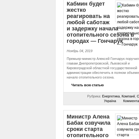
Кабмин будет
жестко
реагировать на
любой саботаж
и задержку начала
отопительного сезона в
городах — Гончарук
Ноябрь 04, 2019
Премьер-министр Алексей Гончарук поручил
главам Днепропетровской, Львовской и
Кировоградской областной государственной
администрации обеспечить в полном объеме
начало отопительного сезона.
Читать всю статью
Рубрика:
Енергетика
,
Компанії
,
О
Україна
Коммента
Министр Алена
Бабак озвучила
сроки старта
отопительного