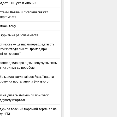
одает СПГ уже и Японии
стемы Латвии и Эстонии свяжет
нергомост»
омочь тому
 курить на рабочем месте
тійкість — це насамперед здатність
ти життєдіяльність громад при
і конкуренції
 попередила про підвищену чутливість
них ринків до перебоїв
більшила закупівлі російської нафти
орочення постачання з Близького
ни на дизель збільшили прибуток
другому кварталі
дкрила власний морський термінал на
му НПЗ