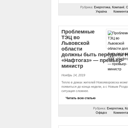
Рубрика:
Енергетика
,
Компанії
,
О
Україна
Коммента
Проблемные
ТЭЦ во
Львовской
области
должны быть переданы 
«Нафтогаз» — премьер-
министр
Ноябрь 14, 2019
Тепло в домах жителей Новояворовска може
появиться до конца недели, а с Новым Розд
ситуация сложнее.
Читать всю статью
Рубрика:
Енергетика
,
Ко
Офіціоз
Коммента