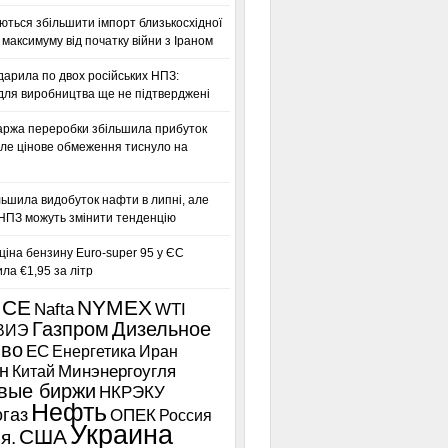
ться збільшити імпорт близькосхідної
максимуму від початку війни з Іраном
дарила по двох російських НПЗ:
для виробництва ще не підтверджені
аржа переробки збільшила прибуток
ле цінове обмеження тиснуло на
льшила видобуток нафти в липні, але
 НПЗ можуть змінити тенденцію
іна бензину Euro-super 95 у ЄС
а €1,95 за літр
ICE
NYMEX
Nafta
WTI
Газпром
Дизельное
ВИЭ
иво
ЕС
Енергетика
Иран
н
Китай
Минэнергоугля
вые биржи
НКРЭКУ
Нефть
газ
ОПЕК
Россия
Украина
США
я.