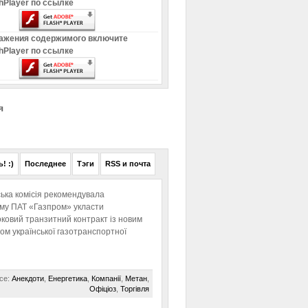
hPlayer по ссылке
ажения содержимого включите
hPlayer по ссылке
я
! :)
Последнее
Тэги
RSS и почта
ька комісія рекомендувала
ому ПАТ «Газпром» укласти
ковий транзитний контракт із новим
м української газотранспортної
се:
Анекдоти
,
Енергетика
,
Компанії
,
Метан
,
Офіціоз
,
Торгівля