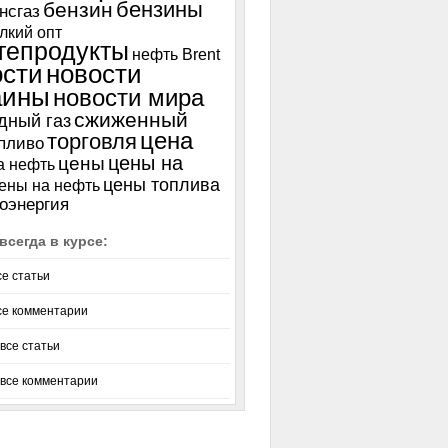
бензины
бензин
нсгаз
лкий опт
тепродукты
нефть Brent
ости
новости
аины
новости мира
сжиженный
дный газ
цена
торговля
пливо
цены на
цены
а нефть
цены топлива
ены на нефть
оэнергия
всегда в курсе:
се статьи
се комментарии
все статьи
 все комментарии