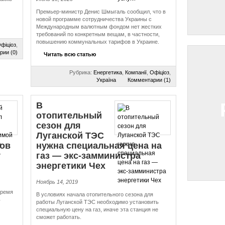
Премьер-министр Денис Шмыгаль сообщил, что в
новой программе сотрудничества Украины с
Международным валютным фондом нет жестких
требований по конкретным вещам, в частности,
повышению коммунальных тарифов в Украине.
фіціоз
,
рии (0)
Читать всю статью
Рубрика:
Енергетика
,
Компанії
,
Офіціоз
,
Україна
Комментарии (1)
В
отопительный
сезон для
Луганской ТЭС
фов
нужна специальная цена на
у
газ — экс-замминистра
энергетики Чех
Ноябрь 14, 2019
время
В условиях начала отопительного сезона для
ь
работы Луганской ТЭС необходимо установить
специальную цену на газ, иначе эта станция не
сможет работать.