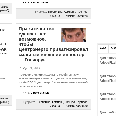
Читать всю статью
фіціоз
,
рии (0)
Рубрика:
Енергетика
,
Компанії
,
Прогноз
,
Україна
Комментарии (0)
Правительство
сделает все
возможное,
чтобы
НАК
Центрэнерго при­ва­ти­зи­ро­вал
A-95
A-9
сильный внешний инвестор
Для отобр
— Гончарук
AdobeFlas
Ноябрь 11, 2019
т
Премьер-министр Украины Алексей Гончарук
Для отобр
олом
заявил, что правительство сделает все возможное,
AdobeFlas
чтобы ПАО "Центрэнерго" приватизировал сильный
внешний инвестор.
Читать всю статью
Для отобр
мпанії
,
AdobeFlas
рии (0)
Рубрика:
Енергетика
,
Компанії
,
Офіціоз
,
Торгівля
,
Україна
Комментарии (0)
Для отобр