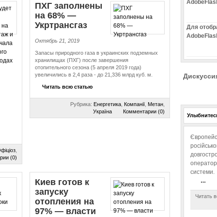
AdobeFlas
ПХГ заполнены
на 68% —
Укртрансгаз
Для отобр
AdobeFlas
Октябрь 21, 2019
Запасы природного газа в украинских подземных
хранилищах (ПХГ) после завершения
отопительного сезона (5 апреля 2019 года)
увеличились в 2,4 раза - до 21,336 млрд куб. м.
Дискусси
Читать всю статью
Рубрика:
Енергетика
,
Компанії
,
Метан
,
Україна
Комментарии (0)
Улыбнитесь
Європейс
російськ
фіціоз
,
довгостро
рии (0)
операторо
системи.
Киев готов к
…
запуску
Читать в
отопления на
97% — власти