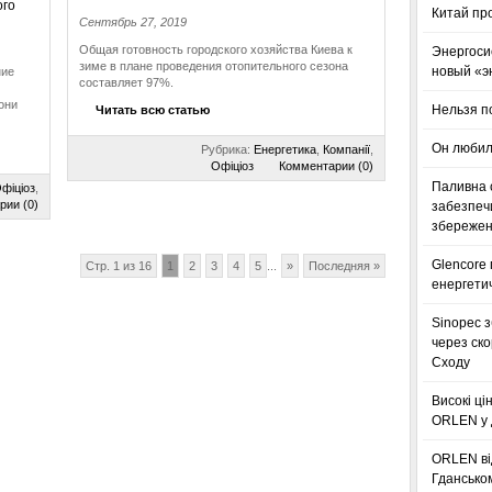
Китай пр
Сентябрь 27, 2019
Общая готовность городского хозяйства Киева к
Энергоси
зиме в плане проведения отопительного сезона
новый «э
ние
составляет 97%.
они
Нельзя п
Читать всю статью
Он любил
Рубрика:
Енергетика
,
Компанії
,
Офіціоз
Комментарии (0)
Паливна с
фіціоз
,
рии (0)
забезпечи
збереженн
Glencore
Стр. 1 из 16
1
2
3
4
5
...
»
Последняя »
енергетич
Sinopec з
через ск
Сходу
Високі ці
ORLEN у 
ORLEN ві
Гдансько