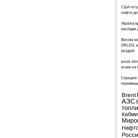
США готую
нафти до 
Україна в
наслідки 
Висока м
ORLEN, а
роздріб
росія збі
атаки на
Середня ц
перевищил
Brent
АЗС
топл
Кабми
Миро
Нафто
Росси