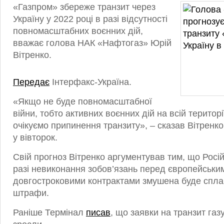
«Газпром» збереже транзит через
Україну у 2022 році в разі відсутності
повномасштабних воєнних дій,
вважає голова НАК «Нафтогаз» Юрій
Вітренко.
Передає
Інтерфакс-Україна.
«Якщо не буде повномасштабної
війни, тобто активних воєнних дій на всій територі
очікуємо припинення транзиту», – сказав Вітренко
у вівторок.
Свій прогноз Вітренко аргументував тим, що Росі
разі невиконання зобов’язань перед європейськи
довгостроковими контрактами змушена буде спла
штрафи.
Раніше Термінал
писав
, що заявки на транзит газ