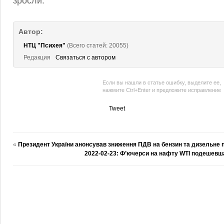
зросли.
Автор:
НТЦ "Психея"
(Всего статей: 20055)
Редакция
Связаться с автором
Если вы нашли в статье ошибку, выделите ее,
нажмите Ctrl+Enter и предложите исправление
Tweet
«
Президент України анонсував зниження ПДВ на бензин та дизельне 
2022-02-23: Ф’ючерси на нафту WTI подешевшал