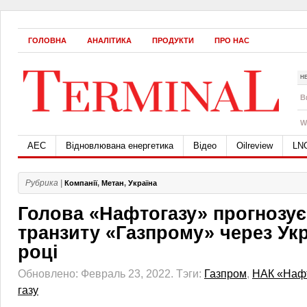
ГОЛОВНА
АНАЛІТИКА
ПРОДУКТИ
ПРО НАС
Н
B
W
АЕС
Відновлювана енергетика
Відео
Oilreview
LN
Рубрика |
Компанії
,
Метан
,
Україна
Голова «Нафтогазу» прогнозує
транзиту «Газпрому» через Укр
році
Обновлено: Февраль 23, 2022.
Тэги:
Газпром
,
НАК «Нафт
газу