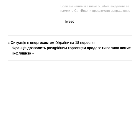
Если вы нашли в статье ошибку, выделите ее,
нажмите Ctrl+Enter и предложите исправление
Tweet
«
Ситуація в енергосистемі України на 18 вересня
Франція дозволить роздрібним торговцям продавати паливо нижче с
інфляцією
»