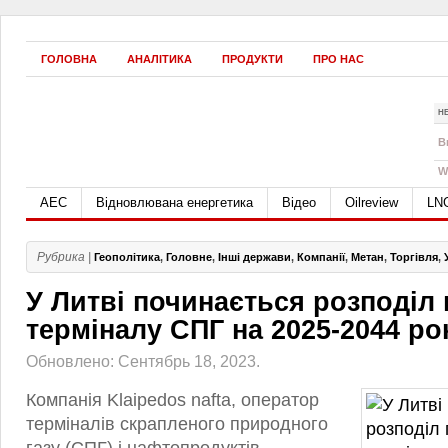
ГОЛОВНА
АНАЛІТИКА
ПРОДУКТИ
ПРО НАС
Н
B
W
АЕС
Відновлювана енергетика
Відео
Oilreview
LN
Рубрика |
Геополітика
,
Головне
,
Інші держави
,
Компанії
,
Метан
,
Торгівля
,
У Литві починається розподіл
терміналу СПГ на 2025-2044 ро
Обновлено: Сентябрь 18, 2023.
Компанія Klaipedos nafta, оператор
терміналів скрапленого природного