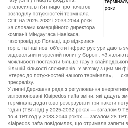
газу (СПГ) і нафтопродуктів,
оголосила в п’ятницю про початок
розподілу потужностей термінала
СПГ на 2025-2032 і 2033-2044 роки.
За словами комерційного директора
компанії Міндаугаса Навікаса,
газопровід до Польщі, що відкрився
торік, та інші нові об’єкти інфраструктури дають з
задовольнити зрослий попит у Європі. «З’являють
можливості постачати більше газу з клайпедсько
більшій кількості споживачів. У зв’язку з цим ми 
інтерес до потужностей нашого термінала», — ск
пресрелізу.
У липні Державна рада з регулювання енергетик
запропоновані Klaipedos nafta зміни, які дадуть з
термінала додатково резервувати три пакети поту
годин (ТВт-год) у 2025-2032 роках — загалом 9 ТВт-
по 4 ТВт-год у 2033-2044 роках — загалом 28 ТВт-
Klaipedos nafta повідомляє, що отримала запити ві