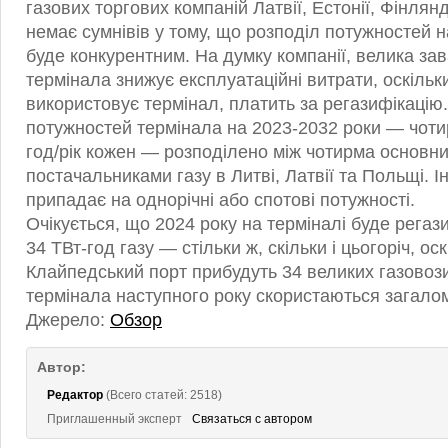
газових торгових компаній Латвії, Естонії, Фінлянд
немає сумнівів у тому, що розподіл потужностей 
буде конкурентним. На думку компанії, велика за
термінала знижує експлуатаційні витрати, оскільк
використовує термінал, платить за регазифікацію
потужностей термінала на 2023-2032 роки — чотир
год/рік кожен — розподілено між чотирма основн
постачальниками газу в Литві, Латвії та Польщі. 
припадає на однорічні або спотові потужності.
Очікується, що 2024 року на терміналі буде регаз
34 ТВт-год газу — стільки ж, скільки і цьогоріч, оск
Клайпедський порт прибудуть 34 великих газовоз
термінала наступного року скористаються загалом 
Джерело:
Обзор
Автор:
Редактор
(Всего статей: 2518)
Приглашенный эксперт
Связаться с автором