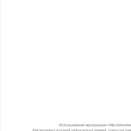
Использование материалов «http://oilrevi
Для интернет-изданий обязательна прямая, открытая для 