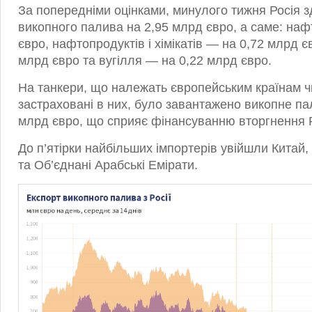
За попередніми оцінками, минулого тижня Росія з
викопного палива на 2,95 млрд євро, а саме: на
євро, нафтопродуктів і хімікатів — на 0,72 млрд є
млрд євро та вугілля — на 0,22 млрд євро.
На танкери, що належать європейським країнам ч
застраховані в них, було завантажено викопне па
млрд євро, що сприяє фінансуванню вторгнення Ро
До п’ятірки найбільших імпортерів увійшли Китай, 
та Об’єднані Арабські Емірати.