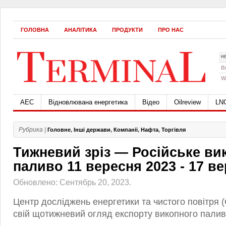
ГОЛОВНА
АНАЛІТИКА
ПРОДУКТИ
ПРО НАС
Н
B
W
АЕС
Відновлювана енергетика
Відео
Oilreview
LN
Рубрика |
Головне
,
Інші держави
,
Компанії
,
Нафта
,
Торгівля
Тижневий зріз — Російське ви
паливо 11 вересня 2023 ‑ 17 в
Обновлено: Сентябрь 20, 2023.
Центр досліджень енергетики та чистого повітря 
свій щотижневий огляд експорту викопного палива