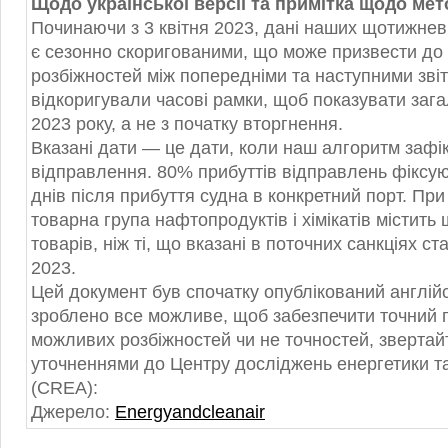
Щодо української версії та примітка щодо мет
Починаючи з 3 квітня 2023, дані наших щотижнев
є сезонно скоригованими, що може призвести до
розбіжностей між попередніми та наступними зві
відкоригували часові рамки, щоб показувати загал
2023 року, а не з початку вторгнення.
Вказані дати — це дати, коли наш алгоритм зафі
відправлення. 80% прибуттів відправлень фіксу
днів після прибуття судна в конкретний порт. Пр
товарна група нафтопродуктів і хімікатів містит
товарів, ніж ті, що вказані в поточних санкціях с
2023.
Цей документ був спочатку опублікований англі
зроблено все можливе, щоб забезпечити точний п
можливих розбіжностей чи не точностей, звертай
уточненнями до Центру досліджень енергетики та
(CREA):
Джерело:
Energyandcleanair