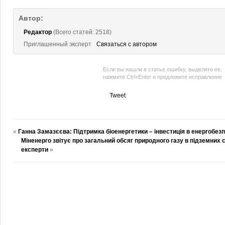
Автор:
Редактор
(Всего статей: 2518)
Приглашенный эксперт
Связаться с автором
Если вы нашли в статье ошибку, выделите ее,
нажмите Ctrl+Enter и предложите исправление
Tweet
«
Ганна Замазєєва: Підтримка біоенергетики – інвестиція в енергобез
Міненерго звітує про загальний обсяг природного газу в підземни
експерти
»