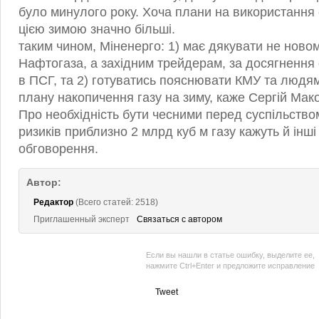
було минулого року. Хоча плани на використання 
цією зимою значно більші.
таким чином, Міненерго: 1) має дякувати не нов
Нафтогаза, а західним трейдерам, за досягнення 
в ПСГ, та 2) готуватись пояснювати КМУ та людя
плану накопичення газу на зиму, каже Сергій Мако
Про необхідність бути чесними перед суспільств
ризиків приблизно 2 млрд куб м газу кажуть й інші
обговорення.
Автор:
Редактор
(Всего статей: 2518)
Приглашенный эксперт
Связаться с автором
Если вы нашли в статье ошибку, выделите ее,
нажмите Ctrl+Enter и предложите исправление
Tweet