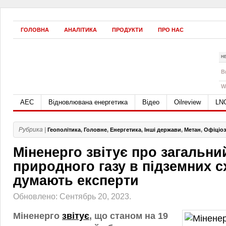
ГОЛОВНА
АНАЛІТИКА
ПРОДУКТИ
ПРО НАС
Н
B
W
АЕС
Відновлювана енергетика
Відео
Oilreview
LN
Рубрика |
Геополітика
,
Головне
,
Енергетика
,
Інші держави
,
Метан
,
Офіціоз
Міненерго звітує про загальни
природного газу в підземних 
думають експерти
Обновлено: Сентябрь 20, 2023.
Міненерго
звітує
, що станом на 19