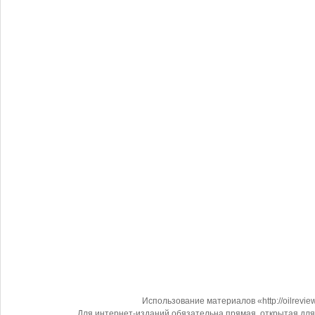
Использование материалов «http://oilrevi
Для интернет-изданий обязательна прямая, открытая для 