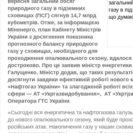
вересня загальний обсяг
природного газу в підземних
сховищах (ПСГ) сягнув 14,7 млрд
кубометрів. Отже, за інформацією
Міненерго, план Кабінету Міністрів
України з досягнення показника
прогнозного балансу природного
газу у сховищах, необхідного для
проходження опалювального сезону, вдалося
достроково. Про це заявив міністр енергетики
Галущенко. Міністр додав, що таких результат
досягнути завдяки ефективній роботі нового
«Нафтогаз України» та злагодженій роботі всіх
сфери — АТ «Укргазвидобування», АТ «Укртра
Оператора ГТС України
.
«Сьогодні вся енергетична та нафтогазова галузь
до нового опалювального сезону, який буде прох
російських атак. Накопичення газу у наших сховищ