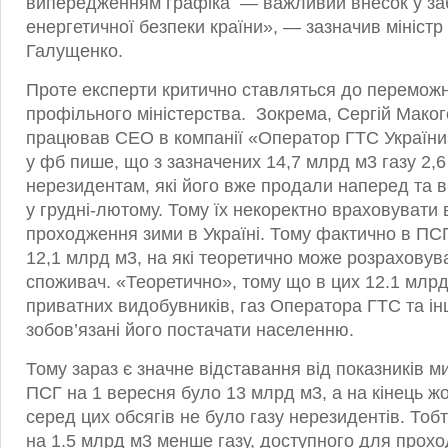
випередженням графіка — важливий внесок у за
енергетичної безпеки країни», — зазначив міністр
Галущенко.
Проте експерти критично ставляться до переможн
профільного міністерства. Зокрема, Сергій Маког
працював СЕО в компанії «Оператор ГТС України
у фб пише, що з зазначених 14,7 млрд м3 газу 2,
нерезидентам, які його вже продали наперед та 
у грудні-лютому. Тому їх некоректно враховувати 
проходження зими в Україні. Тому фактично в ПСГ
12,1 млрд м3, на які теоретично може розраховув
споживач. «Теоретично», тому що в цих 12.1 млрд
приватних видобувників, газ Оператора ГТС та інш
зобов’язані його постачати населенню.
Тому зараз є значне відставання від показників м
ПСГ на 1 вересня було 13 млрд м3, а на кінець жо
серед цих обсягів не було газу нерезидентів. Тоб
на 1.5 млрд м3 менше газу, доступного для прохо