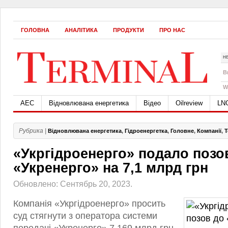
ГОЛОВНА
АНАЛІТИКА
ПРОДУКТИ
ПРО НАС
Н
B
W
АЕС
Відновлювана енергетика
Відео
Oilreview
LN
Рубрика |
Відновлювана енергетика
,
Гідроенергетка
,
Головне
,
Компанії
,
Т
«Укргідроенерго» подало позо
«Укренерго» на 7,1 млрд грн
Обновлено: Сентябрь 20, 2023.
Компанія «Укргідроенерго» просить
суд стягнути з оператора системи