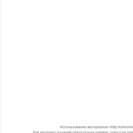
Использование материалов «http://oilrevi
Для интернет-изданий обязательна прямая, открытая для 