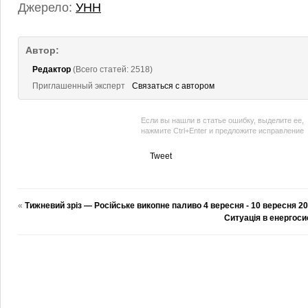
Джерело:
УНН
Автор:
Редактор
(Всего статей: 2518)
Приглашенный эксперт
Связаться с автором
Если вы нашли в статье ошибку, выделите ее,
нажмите Ctrl+Enter и предложите исправление
Tweet
«
Тижневий зріз — Російське викопне паливо 4 вересня ‑ 10 вересня 2
Ситуація в енергоси