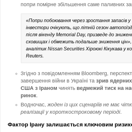
попри помірне збільшення саме паливних за
«Попри побоювання через зростання запасів у
інвестори очікують, що
літній сезон автопоїз
після вікенду Memorial Day, призведе до знижен
сховищах і обмежить подальше зниження цін»,
аналітик Nissan Securities Хіроюкі Кікукава у 
Reuters.
Згідно з повідомленням Bloomberg, перспек
завершення війни в Україні та
зрив ядерних
США з Іраном
чинять
ведмежий тиск на н
ринок
.
Водночас,
жоден із цих сценаріїв не має чі
реалізації у короткостроковому періоді
.
Фактор Ірану залишається ключовим ризи