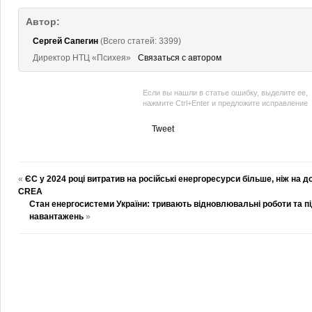
Автор:
Сергей Сапегин
(Всего статей: 3399)
Директор НТЦ «Психея»
Связаться с автором
Если вы нашли в статье ошибку, выделите ее,
нажмите Ctrl+Enter и предложите исправление
Tweet
«
ЄС у 2024 році витратив на російські енергоресурси більше, ніж на до
CREA
Стан енергосистеми України: тривають відновлювальні роботи та пі
навантажень
»