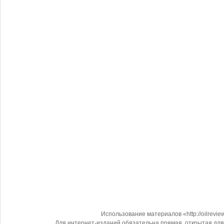
Использование материалов «http://oilrevi
Для интернет-изданий обязательна прямая, открытая для 