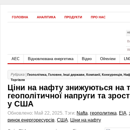
ГОЛОВНА
АНАЛІТИКА
ПРОДУКТИ
ПРО НАС
Н
B
W
АЕС
Відновлювана енергетика
Відео
Oilreview
LN
Рубрика |
Геополітика
,
Головне
,
Інші держави
,
Компанії
,
Конкуренція
,
Наф
Торгівля
Ціни на нафту знижуються на т
геополітичної напруги та зрос
у США
Обновлено: Май 22, 2025.
Тэги:
Nafta
,
геополитика
,
ЕІА
,
ринок енергоресурсів
,
США
,
Ціни на нафту