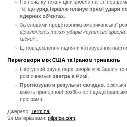
На початку тижня ціни зросли на тлі повідо
те, що
уряд Ізраїлю планує прямі удари п
ядерних об’єктах
.
За словами представника американської роз
вірогідність таких ударів «суттєво зросла 
місяці»
.
Ці повідомлення підняли котирування нафт
Переговори між США та Іраном тривають
Наступний раунд переговорів між Вашингтон
розпочнеться
завтра в Римі
.
Прогнозувати результат складно
, оскільк
мають принципові розбіжності щодо ірансько
програми.
Джерело:
Terminal
За матеріалами:
oilprice.com
,