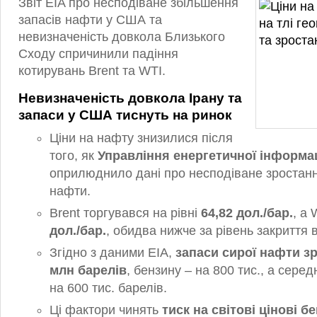
Звіт EIA про несподіване збільшення
запасів нафти у США та
невизначеність довкола Близького
Сходу спричинили падіння
котирувань Brent та WTI.
Невизначеність довкола Ірану та
запаси у США тиснуть на ринок
Ціни на нафту знизилися після
того, як
Управління енергетичної інформац
оприлюднило дані про несподіване зростанн
нафти.
Brent торгувався на рівні
64,82 дол./бар.
, а
дол./бар.
, обидва нижче за рівень закриття 
Згідно з даними EIA,
запаси сирої нафти зр
млн барелів
, бензину – на 800 тис., а серед
на 600 тис. барелів.
Ці фактори чинять
тиск на світові цінові б