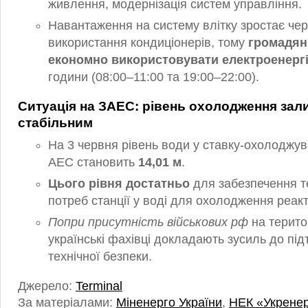
живлення, модернізація систем управління.
Навантаження на систему влітку зростає чер
використання кондиціонерів, тому
громадян
економно використовувати електроенерг
години (08:00–11:00 та 19:00–22:00).
Ситуація на ЗАЕС: рівень охолодження за
стабільним
На 3 червня рівень води у ставку-охолоджува
АЕС становить
14,01 м
.
Цього рівня достатньо
для забезпечення т
потреб станції у воді для охолодження реакт
Попри присутність військових рф
на територ
українські фахівці докладають зусиль до пі
технічної безпеки.
Джерело:
Terminal
За матеріалами:
Міненерго України
,
НЕК «Укрене