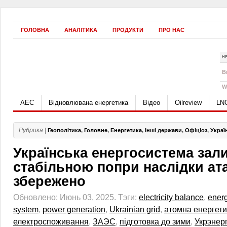
ГОЛОВНА
АНАЛІТИКА
ПРОДУКТИ
ПРО НАС
Н
B
W
АЕС
Відновлювана енергетика
Відео
Oilreview
LN
Рубрика |
Геополітика
,
Головне
,
Енергетика
,
Інші держави
,
Офіціоз
,
Украї
Українська енергосистема зал
стабільною попри наслідки ат
збережено
Обновлено: Июнь 03, 2025.
Тэги:
electricity balance
,
energ
system
,
power generation
,
Ukrainian grid
,
атомна енергети
електроспоживання
,
ЗАЭС
,
підготовка до зими
,
Укрэнер