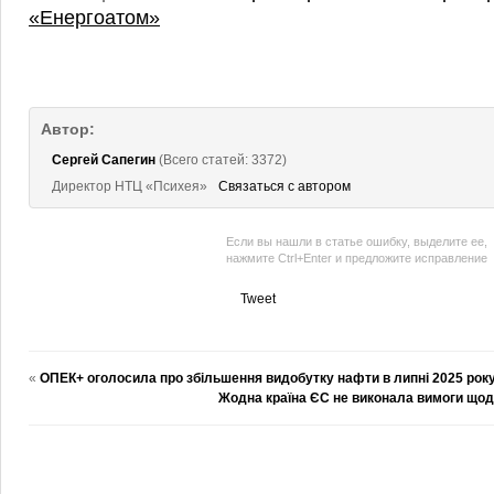
«Енергоатом»
Автор:
Сергей Сапегин
(Всего статей: 3372)
Директор НТЦ «Психея»
Связаться с автором
Если вы нашли в статье ошибку, выделите ее,
нажмите Ctrl+Enter и предложите исправление
Tweet
«
ОПЕК+ оголосила про збільшення видобутку нафти в липні 2025 рок
Жодна країна ЄС не виконала вимоги щодо