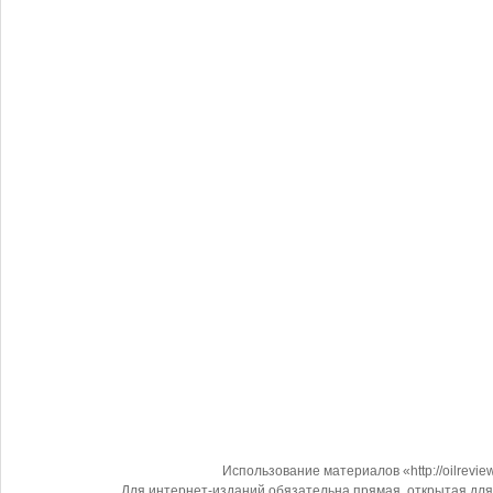
Использование материалов «http://oilrevi
Для интернет-изданий обязательна прямая, открытая для 