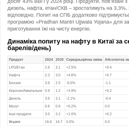
досяг 43% ВВП у 2024 році. Продукти, пов’язані 
дизель, нафта, етан/СКВ – зростатимуть на 3,3%,
відповідно. Попит на СПБ додатково підтримуєт
програмою «Pradhan Mantri Ujjwala Yojana» для з
приготування їжі на чисту енергію.
Динаміка попиту на нафту в Китаї за 
барелів/день)
Продукт
2024
2030
Середньорічна зміна
Абсолютна змі
LPG/Етан
2.6
3.1
+2.5%
+0.4
Нафта
2.3
3.0
+4.6%
+0.7
Бензин
3.6
2.5
-6.0%
-1.1
Керосин/Авіапальне
0.9
1.2
+3.9%
+0.2
Дизель
3.6
3.1
-2.1%
-0.4
Мазут
0.6
0.6
+0.2%
0.0
Інші продукти
3.0
3.2
+1.0%
+0.2
Усього
16.6
16.7
0.0%
0.0