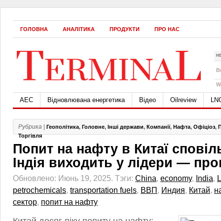
ГОЛОВНА
АНАЛІТИКА
ПРОДУКТИ
ПРО НАС
Н
B
W
АЕС
Відновлювана енергетика
Відео
Oilreview
LN
Рубрика |
Геополітика
,
Головне
,
Інші держави
,
Компанії
,
Нафта
,
Офіціоз
,
Торгівля
Попит на нафту в Китаї спові
Індія виходить у лідери — про
Обновлено: Июнь 19, 2025.
Тэги:
China
,
economy
,
India
,
petrochemicals
,
transportation fuels
,
ВВП
,
Индия
,
Китай
,
н
сектор
,
попит на нафту