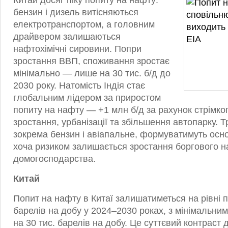
Китай досяг піку попиту на нафту:
бензин і дизель витісняються
електротранспортом, а головним
драйвером залишаються
нафтохімічні сировини. Попри
зростання ВВП, споживання зростає
мінімально — лише на 30 тис. б/д до
2030 року. Натомість Індія стає
глобальним лідером за приростом
попиту на нафту — +1 млн б/д за рахунок стрімко
зростання, урбанізації та збільшення автопарку. 
зокрема бензин і авіапальне, формуватимуть осно
хоча ризиком залишається зростання боргового 
домогосподарства.
Китай
Попит на нафту в Китаї залишатиметься на рівні 
барелів на добу у 2024–2030 роках, з мінімальни
на 30 тис. барелів на добу. Це суттєвий контраст