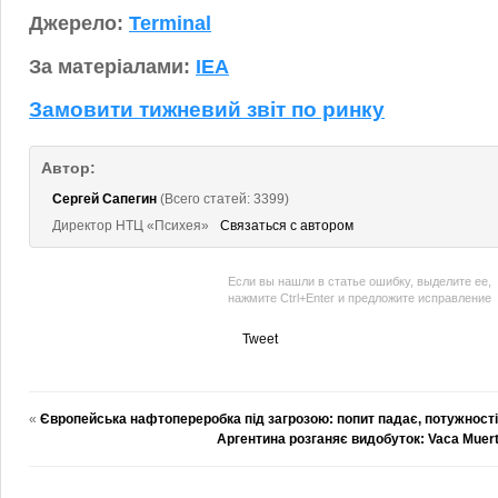
Джерело:
Terminal
За матеріалами:
IEA
Замовити тижневий звіт по ринку
Автор:
Сергей Сапегин
(Всего статей: 3399)
Директор НТЦ «Психея»
Связаться с автором
Если вы нашли в статье ошибку, выделите ее,
нажмите Ctrl+Enter и предложите исправление
Tweet
«
Європейська нафтопереробка під загрозою: попит падає, потужност
Аргентина розганяє видобуток: Vaca Muert