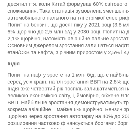
десятиліття, коли Китай формував 60% світового
споживання. Така стагнація зумовлена зменшен
автомобільного пального на тлі стрімкої електрифі
Попит на бензин, що досяг піку у 2021 році (3,8 мл
6% щорічно до 2,5 млн б/д у 2030 році. Попит на
2,1% щорічно, натомість авіаційне пальне зроста
Основним джерелом зростання залишаться нафтох
етан/СКВ та нафта, з річним приростом у 2,5% і 4
Індія
Попит на нафту зросте на 1 млн б/д, що є найбі
серед усіх країн, на тлі зростання ВВП на 2,8% що
Індія вже четвертий рік поспіль залишатиметься
великою економікою світу, і, ймовірно, обжене Яп
ВВП. Найбільше зростання демонструватимуть тр
зокрема авіаційне – майже 6% щорічно. Бензин з
щорічно через зростання автопарку на 40% до 203
розширення частково фінансується боргами: бор