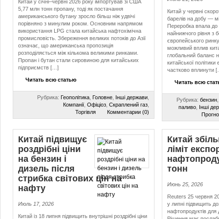
Китай у січні–червні 2026 року імпортував зі США
5,77 млн тонн пропану, тоді як постачання
Китай у червні скор
американського бутану зросло більш ніж удвічі
барелів на добу — м
порівняно з минулим роком. Основним напрямом
Переробка впала до 
використання LPG стала китайська нафтохімічна
найнижчого рівня з б
промисловість. Збереження великих потоків до Азії
європейського ринку
означає, що американська пропозиція
можливий вплив кита
розподіляється між кількома великими ринками.
глобальний баланс н
Пропан і бутан стали сировиною для китайських
китайської політики
підприємств […]
частково вплинути [
Читать всю статью
Читать всю ста
Рубрика:
Геополітика
,
Головне
,
Інші держави
,
Рубрика:
бензин
Компанії
,
Офіціоз
,
Скраплений газ
,
паливо
,
Інші де
Торгівля
Комментарии (0)
Прогно
Китай підвищує
Китай збіл
роздрібні ціни
ліміт експо
на бензин і
нафтопродук
дизель після
тонн
стрибка світових цін на
Июнь 25, 2026
нафту
Reuters 25 червня 2
Июль 17, 2026
у липні підвищить д
нафтопродуктів для
Китай із 18 липня підвищить внутрішні роздрібні ціни
Рішення має послаб