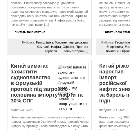
протоки. Ринок знову закладає у ціни ризик
бензином. Нові рішен
обмеженого судноплавства, атак і захоплення
пробігу за кілька хв
суден на ключовому маршруті, через який зазвичай
структуру попиту на
проходить близько п’ятої частини світової нафти та
енергетичної інфрас
скрапленого природного газу. Нафта зросла більш
зарядки: від хвилин
ніж на 3% через ризик […]
конкуренція на ринку 
Читать всю статью
Читать всю ста
Рубрика:
Геополітика
,
Головне
,
Інші держави
,
Рубрика:
Геополіти
Компанії
,
Нафта
,
Офіціоз
,
Прогноз
,
Енергетика
,
Ене
Торгівля
Комментарии (0)
Компанії
,
Офіці
Китай вимагає
Китай різко
захистити
наростив
судноплавство
імпорт
в Ормузькій
російської
протоці: під загрозою
нафти: зниж
половина імпорту нафти та
за барель п
30% СПГ
Індії
Март 04, 2026
Февраль 23, 2026
Пекін уперше так прямо закликав сторони війни з
Китай у лютому 2026 
Іраном гарантувати безпечний прохід танкерів через
нафти до рекордних 
Ормузьку протоку. Після бомбардувань з боку США
фактично компенсув