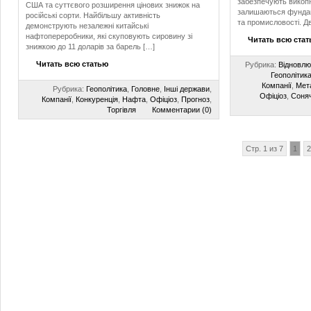
забезпечують викопні
США та суттєвого розширення цінових знижок на
залишаються фундам
російські сорти. Найбільшу активність
та промисловості. Дв
демонструють незалежні китайські
нафтопереробники, які скуповують сировину зі
Читать всю ста
знижкою до 11 доларів за барель […]
Читать всю статью
Рубрика:
Відновлю
Геополітик
Компанії
,
Мет
Рубрика:
Геополітика
,
Головне
,
Інші держави
,
Офіціоз
,
Соняч
Компанії
,
Конкуренція
,
Нафта
,
Офіціоз
,
Прогноз
,
Торгівля
Комментарии (0)
Стр. 1 из 7
1
2