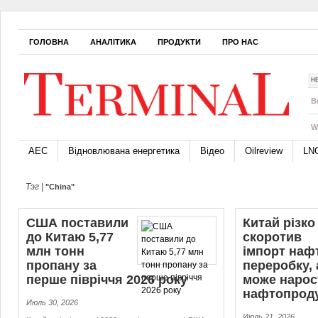
ГОЛОВНА
АНАЛІТИКА
ПРОДУКТИ
ПРО НАС
Н
B
W
АЕС
Відновлювана енергетика
Відео
Oilreview
LN
Тэг |
"China"
США поставили
Китай різко
до Китаю 5,77
скоротив
млн тонн
імпорт наф
пропану за
переробку, 
перше півріччя 2026 року
може нарос
нафтопроду
Июль 30, 2026
Июль 21, 2026