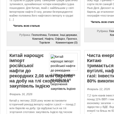
та Ізраїлю й ударів Ірану танкерний трафік фактично
боку Індії. Причина 
зупинився, щонайменше чотири комерційні судна
сорти після санкцій 
пошкоджені. Для Китаю, який є найбільшим у світі
Нью-Делі. Дисконт на
імпортером нафти й газу, ризики безпрецедентні:
барель до еталонног
майже половина його нафтового імпорту в грудні
географія «постачан
[…]
Читать всю ста
Читать всю статью
Рубрика:
Гео
Рубрика:
Геополітика
,
Головне
,
Інші держави
,
Ко
Компанії
,
Нафта
,
Офіціоз
,
Прогноз
,
Торгівля
Комментарии (0)
Китай нарощує
Чиста енерг
імпорт
Китаю
російської
тримається
нафти до
вугіллі, наф
рекордних 2,08 млн барелів
газі: інвест
на добу на тлі скорочення
80% викопн
закупівель Індією
Февраль 12, 2026
Февраль 16, 2026
7,2 трлн юанів інвест
понад 11% ВВП і тем
Китай у лютому 2026 року може встановити
економіку загалом —
історичний рекорд імпорту нафти з росії — понад 2
лідерство у ВДЕ. Во
млн барелів на добу. Це відбувається на тлі
енергії та більш як 
згортання спотових закупівель Індією під тиском