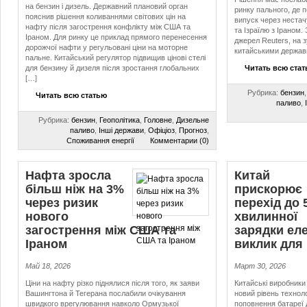
на бензин і дизель. Державний плановий орган
ринку пального, де 
пояснив рішення коливаннями світових цін на
випуск через нестач
нафту після загострення конфлікту між США та
та Ізраїлю з Іраном.
Іраном. Для ринку це приклад прямого перенесення
джерел Reuters, на зу
дорожчої нафти у регульовані ціни на моторне
китайськими держав
пальне. Китайський регулятор підвищив цінові стелі
для бензину й дизеля після зростання глобальних
Читать всю ста
[…]
Рубрика:
бензин
Читать всю статью
паливо
,
Рубрика:
бензин
,
Геополітика
,
Головне
,
Дизельне
паливо
,
Інші держави
,
Офіціоз
,
Прогноз
,
Споживання енергії
Комментарии (0)
Нафта зросла
Китай
більш ніж на 3%
прискорює
через ризик
перехід до 
нового
хвилинної
загострення між США та
зарядки еле
Іраном
виклик для
Май 18, 2026
Март 30, 2026
Ціни на нафту різко піднялися після того, як заяви
Китайські виробники
Вашингтона й Тегерана послабили очікування
новий рівень технол
швидкого врегулювання навколо Ормузької
поповнення батареї 