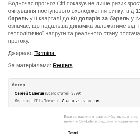
Водночас прогноз Citi показує не лише ризик зрос
очікування поступового охолодження ринку: від
1
барель
у II кварталі до
80 доларів за барель
у I
означає, що подальша динаміка залежатиме від т
геополітичної напруги та реального стану постач
протоку.
Джерело:
Terminal
За матеріалами:
Reuters
Автор:
Сергей Сапегин
(Всего статей: 3399)
Директор НТЦ «Психея»
Связаться с автором
Если вы нашли в статье ошибку, выделите ее,
нажмите Ctrl+Enter и предложите исправление
Tweet