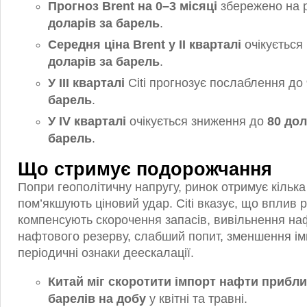
Прогноз Brent на 0–3 місяці
збережено на р
доларів за барель
.
Середня ціна Brent у II кварталі
очікується 
доларів за барель
.
У III кварталі
Citi прогнозує послаблення до
барель
.
У IV кварталі
очікується зниження до
80 дол
барель
.
Що стримує подорожчання
Попри геополітичну напругу, ринок отримує кілька 
пом’якшують ціновий удар. Citi вказує, що вплив р
компенсують скорочення запасів, вивільнення наф
нафтового резерву, слабший попит, зменшення ім
періодичні ознаки деескалації.
Китай міг скоротити імпорт нафти прибли
барелів на добу
у квітні та травні.