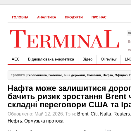
ГОЛОВНА
АНАЛІТИКА
ПРОДУКТИ
ПРО НАС
Н
B
W
АЕС
Відновлювана енергетика
Відео
Oilreview
LN
Рубрика |
Геополітика
,
Головне
,
Інші держави
,
Компанії
,
Нафта
,
Офіціоз
,
Нафта може залишитися дорого
бачить ризик зростання Brent 
складні переговори США та Ір
Обновлено: Май 12, 2026.
Тэги:
Brent
,
Citi
,
Nafta
,
Reuters
Нефть
,
Ормузька протока