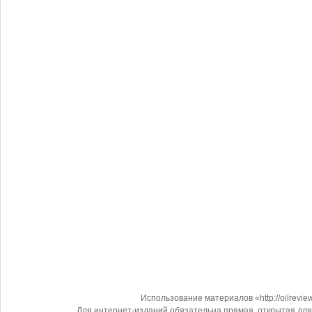
Использование материалов «http://oilrevi
Для интернет-изданий обязательна прямая, открытая для 