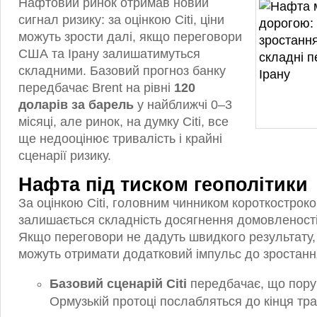
Нафтовий ринок отримав новий
сигнал ризику: за оцінкою Citi, ціни
можуть зрости далі, якщо переговори
США та Ірану залишатимуться
складними. Базовий прогноз банку
передбачає Brent на рівні
120
доларів за барель
у найближчі 0–3
місяці, але ринок, на думку Citi, все
ще недооцінює тривалість і крайні
сценарії ризику.
Нафта під тиском геополітики
За оцінкою Citi, головним чинником короткостроко
залишається складність досягнення домовленості
Якщо переговори не дадуть швидкого результату,
можуть отримати додатковий імпульс до зростанн
Базовий сценарій Citi
передбачає, що пор
Ормузькій протоці послабляться до кінця тра