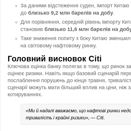
За даними відстеження суден, імпорт Китаю 
до
близько 9,2 млн барелів на добу
.
Для порівняння, середній рівень імпорту Кит
становив
близько 11,6 млн барелів на доб
Таке зниження попиту з боку Китаю зменши
на світовому нафтовому ринку.
Головний висновок Citi
Ключова оцінка банку полягає в тому, що ринок з
оцінює ризики. Навіть якщо базовий сценарій пе
послаблення порушень до кінця травня, триваліст
сценарії можуть мати більший вплив на ціни, ніж 
котируваннях.
«Ми й надалі вважаємо, що нафтові ринки не
тривалість і крайні ризики», — Citi.