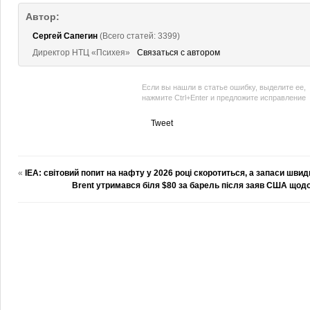
Автор:
Сергей Сапегин
(Всего статей: 3399)
Директор НТЦ «Психея»
Связаться с автором
Если вы нашли в статье ошибку, выделите ее,
нажмите Ctrl+Enter и предложите исправление
Tweet
«
IEA: світовий попит на нафту у 2026 році скоротиться, а запаси шви
Brent утримався біля $80 за барель після заяв США що