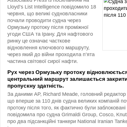
Associated Press із посиланням на
Lloyd’s List Intelligence повідомило 18
червня, що великі судновласники
почали проводити судна через
Ормузьку протоку після проміжної
угоди США та Ірану. Для нафтового
ринку це означає часткове
відновлення ключового маршруту,
через який до війни проходила п’ята
частина світової сирої нафти.
Рух через Ормузьку протоку відновлюється
центральний маршрут залишається закрит
пропускну здатність.
За даними AP, Richard Meade, головний редактор Ll
що вперше за 110 днів судна великих компаній п
протоку після того, як фактично були заблоковані з
повідомила про судна Grimaldi Group, Cosco, Knut
про два підсанкційні танкери National Iranian Tan