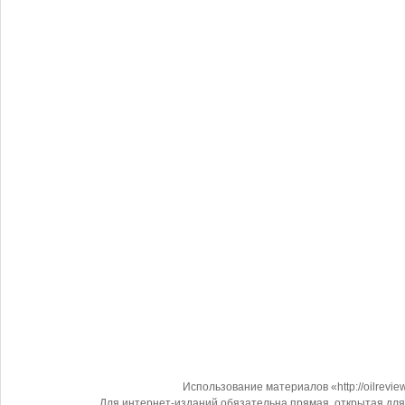
Использование материалов «http://oilrevi
Для интернет-изданий обязательна прямая, открытая для 