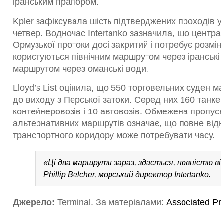
іранським прапором.
Kpler зафіксувала шість підтверджених проходів у
четвер. Водночас Intertanko зазначила, що цент
Ормузької протоки досі закритий і потребує розмі
користуються північним маршрутом через іранські
маршрутом через оманські води.
Lloyd’s List оцінила, що 550 торговельних суден 
до виходу з Перської затоки. Серед них 160 танкер
контейнеровозів і 10 автовозів. Обмежена пропус
альтернативних маршрутів означає, що повне ві
транспортного коридору може потребувати часу.
«Ці два маршрути зараз, здається, повністю в
Phillip Belcher, морський директор Intertanko.
Джерело:
Terminal. За матеріалами:
Associated P