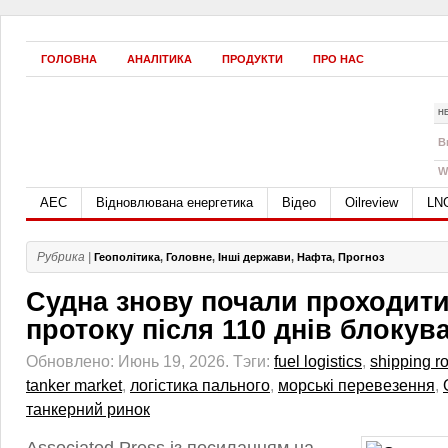
ГОЛОВНА
АНАЛІТИКА
ПРОДУКТИ
ПРО НАС
Н
B
W
АЕС
Відновлювана енергетика
Відео
Oilreview
LN
Рубрика |
Геополітика
,
Головне
,
Інші держави
,
Нафта
,
Прогноз
Судна знову почали проходит
протоку після 110 днів блокув
Обновлено: Июнь 19, 2026.
Тэги:
fuel logistics
,
shipping r
tanker market
,
логістика пального
,
морські перевезення
,
танкерний ринок