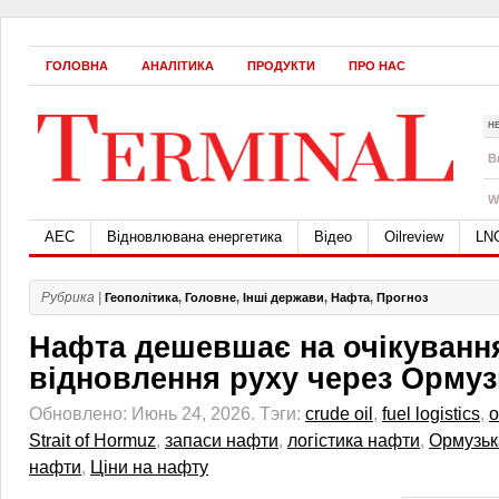
ГОЛОВНА
АНАЛІТИКА
ПРОДУКТИ
ПРО НАС
Н
B
W
АЕС
Відновлювана енергетика
Відео
Oilreview
LN
Рубрика |
Геополітика
,
Головне
,
Інші держави
,
Нафта
,
Прогноз
Нафта дешевшає на очікуванн
відновлення руху через Ормуз
Обновлено: Июнь 24, 2026.
Тэги:
crude oil
,
fuel logistics
,
o
Strait of Hormuz
,
запаси нафти
,
логістика нафти
,
Ормузьк
нафти
,
Ціни на нафту