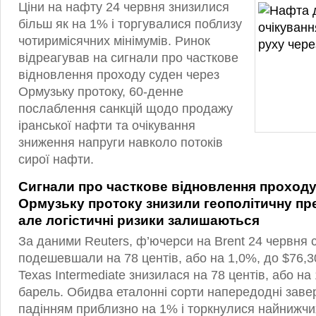
Ціни на нафту 24 червня знизилися
більш як на 1% і торгувалися поблизу
чотиримісячних мінімумів. Ринок
відреагував на сигнали про часткове
відновлення проходу суден через
Ормузьку протоку, 60-денне
послаблення санкцій щодо продажу
іранської нафти та очікування
зниження напруги навколо потоків
сирої нафти.
Сигнали про часткове відновлення проходу
Ормузьку протоку знизили геополітичну пре
але логістичні ризики залишаються
За даними Reuters, ф’ючерси на Brent 24 червня
подешевшали на 78 центів, або на 1,0%, до $76,3
Texas Intermediate знизилася на 78 центів, або на
барель. Обидва еталонні сорти напередодні заве
падінням приблизно на 1% і торкнулися найнижчих 