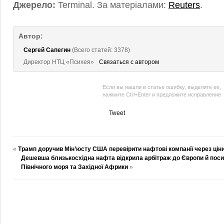
Джерело:
Terminal. За матеріалами:
Reuters
.
Автор:
Сергей Сапегин
(Всего статей: 3378)
Директор НТЦ «Психея»
Связаться с автором
Если вы нашли в статье ошибку, выделите ее,
нажмите Ctrl+Enter и предложите исправление
Tweet
«
Трамп доручив Мін’юсту США перевірити нафтові компанії через ціни
Дешевша близькосхідна нафта відкрила арбітраж до Європи й поси
Північного моря та Західної Африки
»