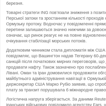
березня.
Товарні стратеги ING пов’язали зниження з пози
Перської затоки та зростанням кількості проходів
Ормузьку протоку. Водночас у повідомленні прям
перетини залишаються значно нижчими за довоєн
означає, що ринок реагує не на повне відновлення
очікування стабілізації морських потоків.
Додатковим чинником стала дипломатія між США т
повідомляє, що Вашингтон надав Тегерану 60-де
санкцій після початкових мирних переговорів, що
продавати нафту. Також зазначено про послаблен
Лівані. Оман та Іран домовилися продовжити обг
майбутнього адміністрування навігації в Ормузькій
держсекретар США Марко Рубіо заявив, що спроб
плату за транзит порушувала б міжнародне право
Логістична напруга зберігається. За даними Reute
іранських військових повідомило агентству Fars,