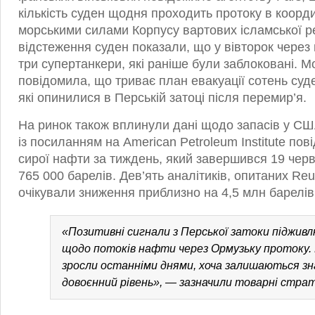
кількість суден щодня проходить протоку в коорди
морськими силами Корпусу вартових ісламської ре
відстеження суден показали, що у вівторок через
три супертанкери, які раніше були заблоковані. 
повідомила, що триває план евакуації сотень суде
які опинилися в Перській затоці після перемир’я.
На ринок також вплинули дані щодо запасів у СШ
із посиланням на American Petroleum Institute по
сирої нафти за тиждень, який завершився 19 черв
765 000 барелів. Дев’ять аналітиків, опитаних Reu
очікували зниження приблизно на 4,5 млн барелів
«Позитивні сигнали з Перської затоки піджи
щодо потоків нафти через Ормузьку протоку.
зросли останніми днями, хоча залишаються зн
довоєнний рівень», — зазначили товарні страт