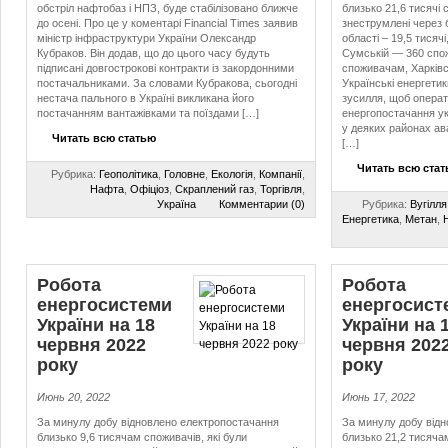
обстріл нафтобаз і НПЗ, буде стабілізовано ближче
близько 21,6 тисячі 
до осені. Про це у коментарі Financial Times заявив
знеструмлені через б
міністр інфраструктури України Олександр
області – 19,5 тисячі
Кубраков. Він додав, що до цього часу будуть
Сумській — 360 спож
підписані довгострокові контракти із закордонними
споживачам, Харківс
постачальниками. За словами Кубракова, сьогодні
Українські енергети
нестача пального в Україні викликана його
зусилля, щоб опера
постачанням вантажівками та поїздами […]
енергопостачання у
у деяких районах ав
Читать всю статью
[…]
Читать всю ста
Рубрика:
Геополітика
,
Головне
,
Екологія
,
Компанії
,
Нафта
,
Офіціоз
,
Скраплений газ
,
Торгівля
,
Україна
Комментарии (0)
Рубрика:
Вугілля
Енергетика
,
Метан
,
Робота
Робота
енергосистеми
енергосист
України на 18
України на 
червня 2022
червня 202
року
року
Июнь 20, 2022
Июнь 17, 2022
За минулу добу відновлено електропостачання
За минулу добу від
близько 9,6 тисячам споживачів, які були
близько 21,2 тисячам