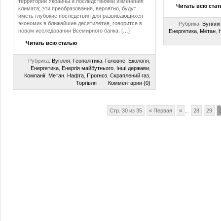
территории Украины и последствиями изменения
Читать всю ста
климата; эти преобразования, вероятно, будут
иметь глубокие последствия для развивающихся
экономик в ближайшие десятилетия, говорится в
Рубрика:
Вугілля
новом исследовании Всемирного банка. […]
Енергетика
,
Метан
,
Читать всю статью
Рубрика:
Вугілля
,
Геополітика
,
Головне
,
Екологія
,
Енергетика
,
Енергія майбутнього
,
Інші держави
,
Компанії
,
Метан
,
Нафта
,
Прогноз
,
Скраплений газ
,
Торгівля
Комментарии (0)
Стр. 30 из 35
« Первая
«
...
28
29