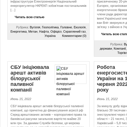
інфраструктури Електроенергія Національний
присвяченому 20-рі
енергорегулятор НКРЕКП зобов’язав постачальників
Europex, організова
[…]
енергетичною біржею
члени ради директорі
Читать всю статью
імені Української ен
ван Вліт звернувся 
зв’язку з війною в Ук
Рубрика:
Вугілля
,
Геополітика
,
Головне
,
Екологія
,
Енергетика
,
Метан
,
Нафта
,
Офіціоз
,
Скраплений газ
,
Читать всю ста
Україна
Комментарии (0)
Рубрика:
Ву
держави
,
Компанії
Торгів
СБУ ініціювала
Робота
арешт активів
енергосист
білоруської
України на 
паливної
червня 202
компанії
року
Июнь 15, 2022
Июнь 15, 2022
СБУ ініціювала арешт активів білоруської паливної
За минулу добу від
компанії, що причетна до фінансування агресії рф
близько 39 тисячам 
Серед арештованих активів – корпоративні права та
знеструмлені через б
банківські рахунки загальною вартістю майже 20
області – 21 тисячі, 
млн грн. За даними Служби безпеки, ця мережа
Харківській – 5,8 тис