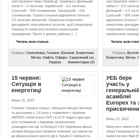
знеструмлені через бойові дії. Зокрема у Донецькій
знеструмлені через б
області – 5 тисячам, Харківській – 4,2 тисячам,
області – 8,3 тисяча
Сумській – 300 споживачам, Запорізькій – 100
Донецькій – 4,3 тися
споживачам. Газопостачання відновлено близько
Сумській – 500 спо
3,3 тисячам абонентів. Українські енергетики
відновлено близько 3
докладають максимальні зусилля, щоб оперативно
енергетики доклада
повернути енергопостачання українським
оперативно поверну
громадянам. Проте у деяких районах […]
українським громад
Читать всю статью
Читать всю ста
Рубрика:
Геополітика
,
Головне
,
Екологія
,
Енергетика
,
Рубрика:
Вугілля
Метан
,
Нафта
,
Офіціоз
,
Скраплений газ
,
Енергетика
,
Метан
,
Україна
Комментарии (0)
15 червня:
УЕБ бере
Ситуація в
участь у
енергетиці
генеральні
асамблеї
Июнь 15, 2022
Europex та 
присвячени
Головне: Україна планує збільшити імпорт бензину
та дизпалива у 1,6 раза у порівнянні з травнем
НКРЕКП зобов’язала ПУП та ОСР надати дані про
Июнь 15, 2022
всіх споживачів з окремим зазначенням
громадянства рф та Білорусі СБУ ініціювала арешт
Минулого тижня в Ан
активів білоруської паливної компанії, що причетна
збори Генеральної а
до фінансування агресії рф в Україні Стабільність
енергетичних бірж (E