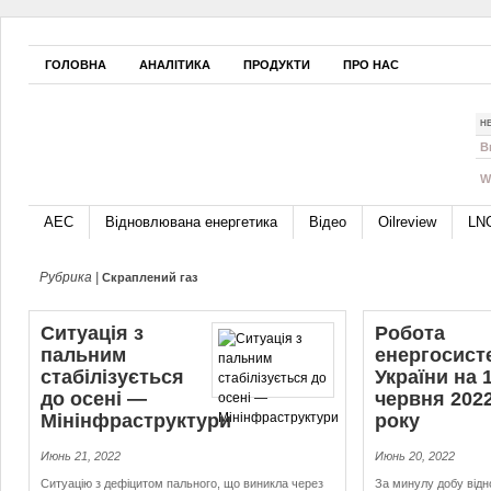
ГОЛОВНА
АНАЛІТИКА
ПРОДУКТИ
ПРО НАС
Н
B
W
АЕС
Відновлювана енергетика
Відео
Oilreview
LN
Рубрика |
Скраплений газ
Ситуація з
Робота
пальним
енергосист
стабілізується
України на 
до осені —
червня 202
Мінінфраструктури
року
Июнь 21, 2022
Июнь 20, 2022
Ситуацію з дефіцитом пального, що виникла через
За минулу добу від