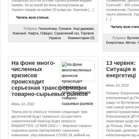
спеціалізується на оптовій торгівлі різними видами
споживачам, Дніпроп
палива. За останній рік вона експортувала до
Сумській – 300 спож
України товарів на майже 20 млрд грн. Компанія […]
споживачам. Газопос
тисячі абонентів. Ук
Читать всю статью
[…]
Читать всю ста
Рубрика:
Геополітика
,
Головне
,
Інші держави
,
Компанії
,
Нафта
,
Офіціоз
,
Скраплений газ
,
Торгівля
,
Україна
Комментарии (0)
Рубрика:
Вугілля
Енергетика
,
Метан
,
На фоне мно­го­
13 червня:
чис­лен­ных
Ситуація в
кризисов
енергетиці
происходит
Июнь 14, 2022
серьезная трансформация
товарно-сырьевых рынков
Головне: Енергоато
електроенергії до По
удару по Вуглегірсь
Июнь 14, 2022
нові санкції проти ро
Темпы роста спроса в течение следующих трех
хімічної промислово
десятилетий будут снижаться; осуществить
Електроенергія ДП 
энергетический переход будет непросто
переговори щодо поч
ВАШИНГТОН, 12 МАЯ 2022 г.— Мировые товарно-
до Польщі. Лінія, щ
сырьевые рынки претерпевают серьезные
Польщею, дозволяє 
изменения, обусловленные COVID-19, войной на
електроенергію під 