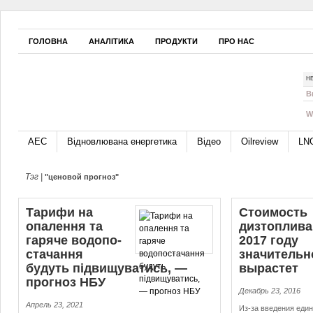
ГОЛОВНА
АНАЛІТИКА
ПРОДУКТИ
ПРО НАС
Н
B
W
АЕС
Відновлювана енергетика
Відео
Oilreview
LN
Тэг |
"ценовой прогноз"
Тарифи на
Стоимость
опалення та
дизтоплива
гаряче во­до­по­
2017 году
ста­чан­ня
значительн
будуть підвищуватись, —
вырастет
прогноз НБУ
Декабрь 23, 2016
Апрель 23, 2021
Из-за введения един