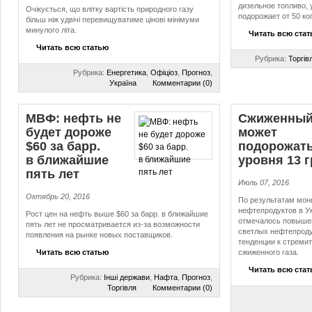
дизельное топливо, 
Очікується, що влітку вартість природного газу
подорожает от 50 коп.
більш ніж удвічі перевищуватиме цінові мінімуми
минулого літа.
Читать всю ста
Читать всю статью
Рубрика:
Торгів
Рубрика:
Енергетика
,
Офіціоз
,
Прогноз
,
Україна
Комментарии (0)
МВФ: нефть не
Сжиженный
будет дороже
может
$60 за барр.
подорожать
в ближайшие
уровня 13 г
пять лет
Июль 07, 2016
Октябрь 20, 2016
По результатам мон
нефтепродуктов в Ук
Рост цен на нефть выше $60 за барр. в ближайшие
отмечалось повышен
пять лет не просматривается из-за возможности
светлых нефтепроду
появления на рынке новых поставщиков.
тенденции к стреми
Читать всю статью
сжиженного газа.
Читать всю ста
Рубрика:
Інші держави
,
Нафта
,
Прогноз
,
Торгівля
Комментарии (0)