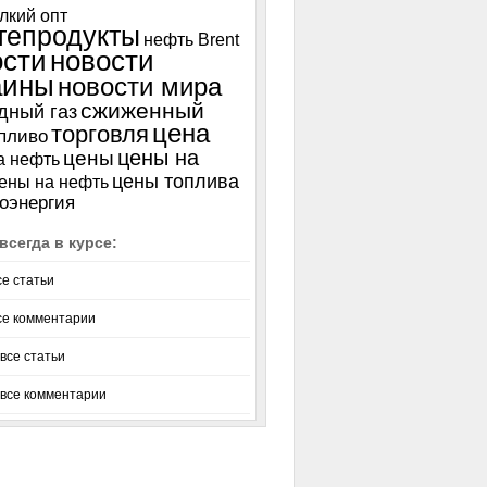
лкий опт
тепродукты
нефть Brent
ости
новости
аины
новости мира
сжиженный
дный газ
цена
торговля
пливо
цены на
цены
а нефть
цены топлива
ены на нефть
оэнергия
всегда в курсе:
се статьи
се комментарии
все статьи
 все комментарии