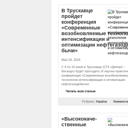
В Трускавце
пройдет
конференция
«Современные
воз­об­нов­ля­е­мые технол
ин­тен­си­фи­ка­ции и
оптимизации неф­те­га­зо­д
бы­чи»
Май 24, 2016
С 6 по 10 июня в Трускавце (СГК «Днепро –
Бескид») будет проходить VІ научно-практич
конференция «Современные возобновляемы
технологии интенсификации и оптимизации
нефтегазодобычи».
Читать всю статью
Рубрика:
Україна
Коммента
«Вы­со­ко­ка­че­
ствен­ные