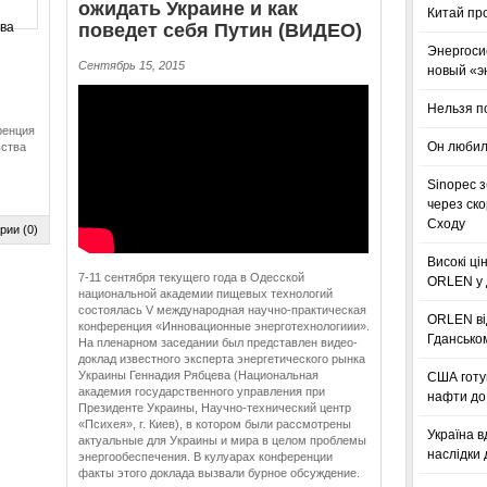
ожидать Украине и как
Китай пр
поведет себя Путин (ВИДЕО)
Энергоси
Сентябрь 15, 2015
новый «э
Нельзя п
ренция
Он любил
ьства
Sinopec з
через ск
Сходу
рии (0)
Високі ці
7-11 сентября текущего года в Одесской
ORLEN у 
национальной академии пищевых технологий
состоялась V международная научно-практическая
ORLEN ві
конференция «Инновационные энерготехнологиии».
Гдансько
На пленарном заседании был представлен видео-
доклад известного эксперта энергетического рынка
Украины Геннадия Рябцева (Национальная
США готую
академия государственного управления при
нафти до 
Президенте Украины, Научно-технический центр
«Психея», г. Киев), в котором были рассмотрены
Україна в
актуальные для Украины и мира в целом проблемы
наслідки 
энергообеспечения. В кулуарах конференции
факты этого доклада вызвали бурное обсуждение.