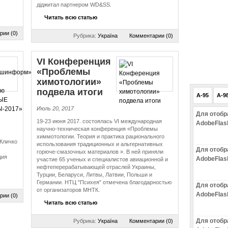
діджитал партнером WD&SS.
Читать всю статью
рии (0)
Рубрика:
Україна
Комментарии (0)
VI Конференция
«Проблемы
химотологии»
подвела итоги
A-95
A-9
Июль 20, 2017
Для отобр
19-23 июня 2017. состоялась VI международная
AdobeFlas
научно-техническая конференция «Проблемы
химмотологии. Теория и практика рационального
 Кличко
использования традиционных и альтернативных
Для отобр
горюче-смазочных материалов ». В ней приняли
ция
AdobeFlas
участие 65 ученых и специалистов авиационной и
нефтеперерабатывающей отраслей Украины,
Турции, Беларуси, Литвы, Латвии, Польши и
Германии. НТЦ "Психея" отмечена благодарностью
Для отобр
от организаторов МНТК.
AdobeFlas
рии (0)
Читать всю статью
Для отобр
Рубрика:
Україна
Комментарии (0)