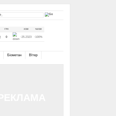
ГРН
ИЗМ
%ИЗМ
D
0
-25.2323
-100%
Біометан
ВІтер
РЕКЛАМА