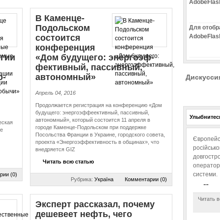
AdobeFlas
В Каменце-
Подольском
Для отобр
состоится
AdobeFlas
конференция
огии
«Дом будущего: энер­го­эф­
фек­тив­ный, пассивный,
о­
автономный»
Дискусси
Апрель 04, 2016
Продолжается регистрация на конференцию «Дом
будущего: энергоэффеективный, пассивный,
Улыбнитесь
автономный», который состоится 11 апреля в
еская
городе Каменце-Подольском при поддержке
е
Посольства Франции в Украине, городского совета,
Європейс
проекта «Энергоэффективность в общинах», что
російськ
внедряется GIZ
довгостро
Читать всю статью
операторо
системи.
рии (0)
Рубрика:
Україна
Комментарии (0)
…
Читать в
Эксперт рассказал, почему
дешевеет нефть, чего