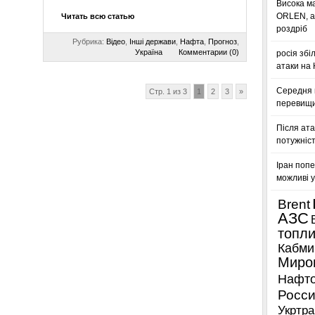
Висока м
ORLEN, а
Читать всю статью
роздріб
Рубрика:
Відео
,
Інші держави
,
Нафта
,
Прогноз
,
Україна
Комментарии (0)
росія збі
атаки на
Середня ц
Стр. 1 из 3
1
2
3
»
перевищил
Після ата
потужніст
Іран попе
можливі у
Brent
АЗС
топл
Кабми
Миро
Нафто
Росси
Укртра