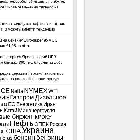
аржа переробки збільшила прибуток
ле цінове обмеження тиснуло на
льшила видобуток нафти в липні, але
 НПЗ можуть змінити тенденцію
іна бензину Euro-super 95 у ЄС
а €1,95 за літр
ки загорівся Ярославський НПЗ
ю близько 300 тис. барелів на добу
редив держави Перської затоки про
дари по нафтовій інфраструктурі
ICE
NYMEX
Nafta
WTI
Газпром
Дизельное
ВИЭ
иво
ЕС
Енергетика
Иран
н
Китай
Минэнергоугля
вые биржи
НКРЭКУ
Нефть
газ
ОПЕК
Россия
Украина
США
я.
бензины
бензин
нсгаз