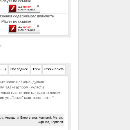
hPlayer по ссылке
ажения содержимого включите
hPlayer по ссылке
я
! :)
Последнее
Тэги
RSS и почта
ька комісія рекомендувала
ому ПАТ «Газпром» укласти
ковий транзитний контракт із новим
м української газотранспортної
се:
Анекдоти
,
Енергетика
,
Компанії
,
Метан
,
Офіціоз
,
Торгівля