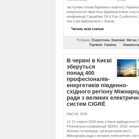
заступник голови Біржового комітету Українсь
енергетичної біржі Інна Щербина взяла участь
конференції Carpathian Oil & Gas Conference 
яка 2 дні відбувалася у Львові.
Читать всю статью
Рубрика:
Енергетика
,
Компанії
,
Метан
,
Торгівля
,
Україна
Коммента
В червні в Києві
зберуться
понад 400
професіоналів-
енергетиків південно-
східного регіону Міжнаро
ради з великих електрич
систем CIGRÉ
Май 04, 2018
12-13 червня 2018 року в Києві відбудеться ІІ
Регіональна конференція SEERC 2018: енерг
безпека та інновації, організатором якої є
Міжнародна рада з великих електричних сис