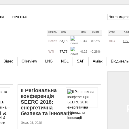
ТИ
ПРО НАС
НЕФТЬ
USD
ИЗМ
%ИЗМ
КУРС
ВАЛ
Brent
83,13
0,43
0,52%
НБУ
US
WTI
77,77
-0,22
-0,28%
Відео
Oilreview
LNG
NGL
SAF
Аміак
Біодизель
II Регіональна
конференція
SEERC 2018:
енергетична
l &
безпека та інновації
Июнь 01, 2018