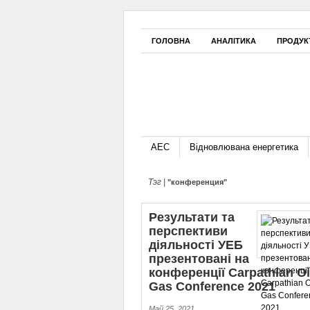
ГОЛОВНА
АНАЛІТИКА
ПРОДУК
АЕС
Відновлювана енергетика
Тэг |
"конференция"
Результати та
перспективи
діяльності УЕБ
презентовані на
конференції Carpathian Oi
Gas Conference 2021
Май 25, 2021