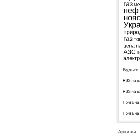
газ
ме
неф
нов
Укр
приро
газ
то
цена н
АЗС
ц
электр
Будьте 
RSS на в
RSS на в
Почта на 
Почта на
Архивы