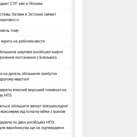
одает СПГ уже и Японии
стемы Латвии и Эстонии свяжет
нергомост»
омочь тому
 курить на рабочем месте
більшила закупівлі російської нафти
орочення постачання з Близького
ни на дизель збільшили прибуток
другому кварталі
дкрила власний морський термінал на
му НПЗ
ться збільшити імпорт близькосхідної
максимуму від початку війни з Іраном
дарила по двох російських НПЗ:
для виробництва ще не підтверджені