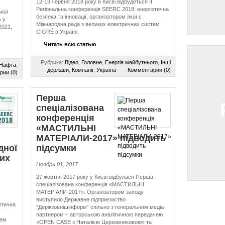
12-13 червня 2018 року в Києві відбудеться ІІ
Регіональна конференція SEERC 2018: енергетична
кої
безпека та інновації, організатором якої є
 у
Міжнародна рада з великих електричних систем
2021,
CIGRÉ в Україні.
Читать всю статью
Рубрика:
Відео
,
Головне
,
Енергія майбутнього
,
Інші
Нафта
,
держави
,
Компанії
,
Україна
Комментарии (0)
рии (0)
Перша
спеціалізована
конференція
«МАСТИЛЬНІ
МАТЕРІАЛИ-2017» підводить
дної
підсумки
них
Ноябрь 01, 2017
27 жовтня 2017 року у Києві відбулася Перша
спеціалізована конференція «МАСТИЛЬНІ
МАТЕРІАЛИ-2017». Організатором заходу
виступило Державне підприємство
етична
“Держзовнішінформ” спільно з генеральним медіа-
партнером – авторською аналітичною передачею
тем
«OPEN CASE з Наталією Церковниковою» та