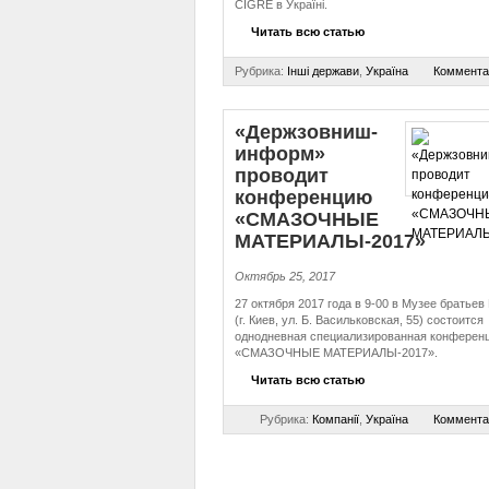
CIGRÉ в Україні.
Читать всю статью
Рубрика:
Інші держави
,
Україна
Коммента
«Держ­зов­ни­ш­
ин­форм»
проводит
конференцию
«СМАЗОЧНЫЕ
МАТЕРИАЛЫ-2017»
Октябрь 25, 2017
27 октября 2017 года в 9-00 в Музее братьев
(г. Киев, ул. Б. Васильковская, 55) состоится
однодневная специализированная конферен
«СМАЗОЧНЫЕ МАТЕРИАЛЫ-2017».
Читать всю статью
Рубрика:
Компанії
,
Україна
Коммента