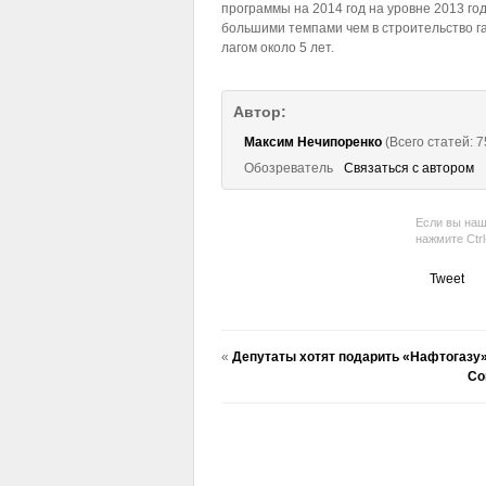
программы на 2014 год на уровне 2013 го
большими темпами чем в строительство г
лагом около 5 лет.
Автор:
Максим Нечипоренко
(Всего статей: 7
Обозреватель
Связаться с автором
Если вы наш
нажмите Ctr
Tweet
«
Депутаты хотят подарить «Нафтогазу»
Со