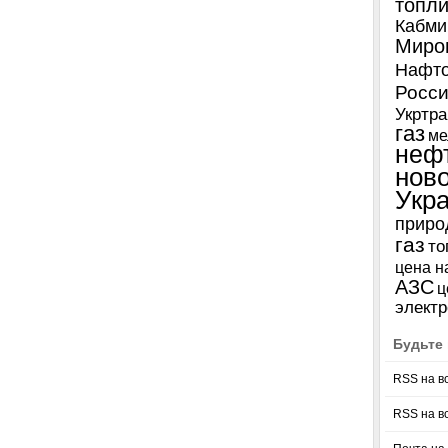
топл
Кабми
Миро
Нафто
Росси
Укртра
газ
ме
неф
нов
Укр
приро
газ
то
цена н
АЗС
ц
электр
Будьте 
RSS на в
RSS на в