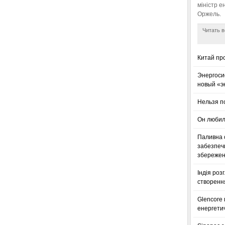
міністр е
Оржель.
Читать в
Китай пр
Энергоси
новый «э
Нельзя п
Он любил
Паливна с
забезпечи
збереженн
Індія роз
створенн
Glencore
енергетич