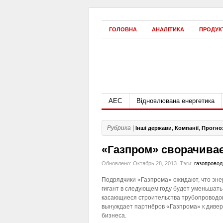
ГОЛОВНА
АНАЛІТИКА
ПРОДУК
АЕС
Відновлювана енергетика
Рубрика |
Інші держави
,
Компанії
,
Прогно
«Газпром» сворачивае
Обновлено: Октябрь 28, 2013.
Тэги:
газопровод
Подрядчики «Газпрома» ожидают, что эне
гигант в следующем году будет уменьшать
касающиеся строительства трубопроводов
вынуждает партнёров «Газпрома» к диве
бизнеса.