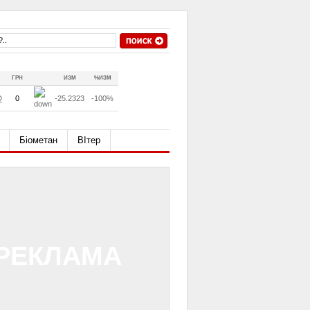
ГРН
ИЗМ
%ИЗМ
D
0
-25.2323
-100%
Біометан
ВІтер
РЕКЛАМА