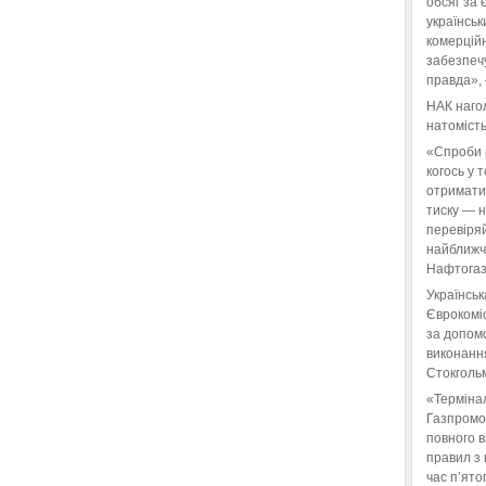
обсяг за 
українськ
комерційн
забезпеч
правда»,
НАК нагол
натомість
«Спроби 
когось у 
отримати
тиску — 
перевіряй
найближчі
Нафтогаз
Українськ
Єврокоміс
за допом
виконанн
Стокгольм
«Терміна
Газпромо
повного 
правил з 
час п’ято