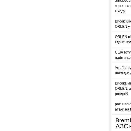
Sinopec з
через ск
Сходу
Високі ці
ORLEN у 
ORLEN ві
Гдансько
США готую
нафти до 
Україна в
наслідки 
Висока м
ORLEN, а
роздріб
росія збі
атаки на
Brent
АЗС