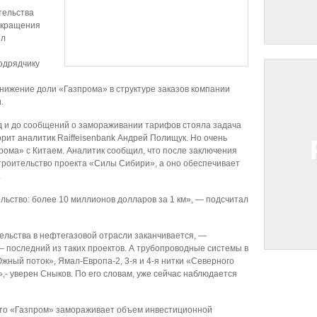
тельства
сокращения
ил
одрядчику
нижение доли «Газпрома» в структуре заказов компании
.
д и до сообщений о замораживании тарифов стояла задача
рит аналитик Raiffeisenbank Андрей Полищук. Но очень
прома» с Китаем. Аналитик сообщил, что после заключения
троительство проекта «Силы Сибири», а оно обеспечивает
.
льство: более 10 миллионов долларов за 1 км», — подсчитал
ельства в нефтегазовой отрасли заканчивается, —
 последний из таких проектов. А трубопроводные системы в
жный поток», Ямал-Европа-2, 3-я и 4-я нитки «Северного
,- уверен Сныков. По его словам, уже сейчас наблюдается
что «Газпром» замораживает объем инвестиционной