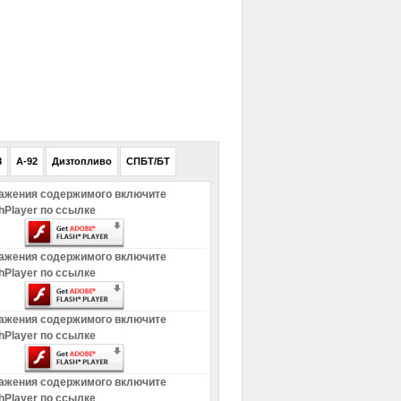
РЕКЛАМА
8
A-92
Дизтопливо
СПБТ/БТ
ажения содержимого включите
hPlayer по ссылке
ажения содержимого включите
hPlayer по ссылке
ажения содержимого включите
hPlayer по ссылке
ажения содержимого включите
hPlayer по ссылке