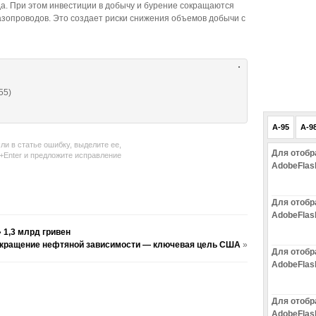
да. При этом инвестиции в добычу и бурение сокращаются
азопроводов. Это создает риски снижения объемов добычи с
55)
A-95
A-9
ли в статье ошибку, выделите ее,
Для отобр
l+Enter и предложите исправление
AdobeFlas
Для отобр
AdobeFlas
 1,3 млрд гривен
кращение нефтяной зависимости — ключевая цель США
»
Для отобр
AdobeFlas
Для отобр
AdobeFlas