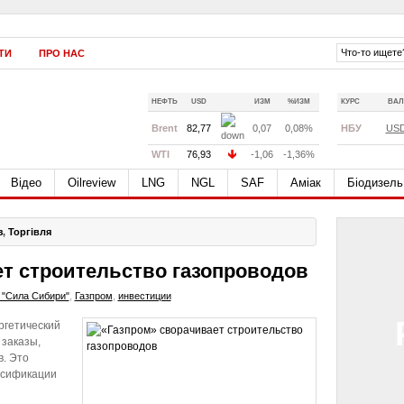
ТИ
ПРО НАС
НЕФТЬ
USD
ИЗМ
%ИЗМ
КУРС
ВАЛ
Brent
82,77
0,07
0,08%
НБУ
US
WTI
76,93
-1,06
-1,36%
Відео
Oilreview
LNG
NGL
SAF
Аміак
Біодизель
з
,
Торгівля
т строительство газопроводов
 "Сила Сибири"
,
Газпром
,
инвестиции
ргетический
 заказы,
. Это
рсификации