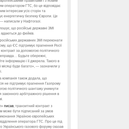
європейськими правилами і з новим
им оператором ГТС, бо це відповідає
им інтересам усіх сторін та
ує енергетичну безпеку Європи. Це
 — написали у Нафтогазі.
ошує, що російські державні ЗМІ
 вдаються до фейків.
російських державних ЗМІ переконати
тому, що ЄС підтримує прагнення Росії
 контракт за допомогою політичного
неправда… Будьте обережні,
те інформацію і її джерела. Такого в
 місяці буде багато», — зазначили у
і.
а компанія також додала, що
ія не підтримує прагнення Газпрому
огою політичного шантажу уникнути
я законного арбітражного рішення в
і.
л»
писав
, транзитний контракт з
м може бути підписаний за умов
виконання Україною європейських
відділення оператора ГТС. Про це під
го Українського газового форуму сказав