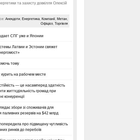
нергетики та захисту довкілля Олексій
се:
Анекдоти
,
Енергетика
,
Компанії
,
Метан
,
Офіціоз
,
Торгівля
одает СПГ уже и Японии
стемы Латвии и Эстонии свяжет
нергомост»
омочь тому
 курить на рабочем месте
тійкість — це насамперед здатність
ти життєдіяльність громад при
і конкуренції
глядає збори зі споживачів для
я паливних резервів на $42 млрд
 попередила про підвищену чутливість
них ринків до перебоїв