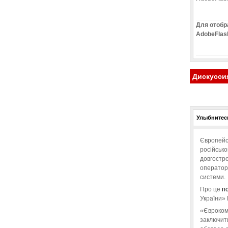
Для отобр
AdobeFlas
Дискусси
Улыбнитесь
Європейс
російськ
довгостро
операторо
системи.
Про це
п
України» 
«Євроком
заключит