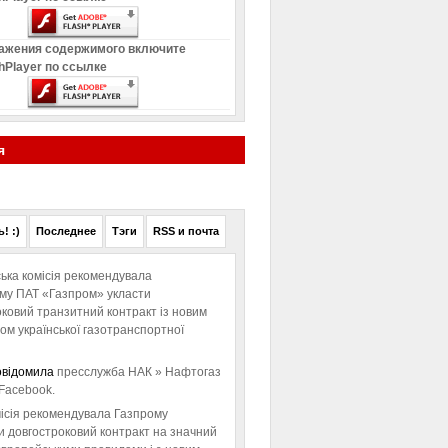
ажения содержимого включите
hPlayer по ссылке
я
! :)
Последнее
Тэги
RSS и почта
ька комісія рекомендувала
ому ПАТ «Газпром» укласти
ковий транзитний контракт із новим
м української газотранспортної
овідомила
пресслужба НАК » Нафтогаз
Facebook.
ісія рекомендувала Газпрому
и довгостроковий контракт на значний