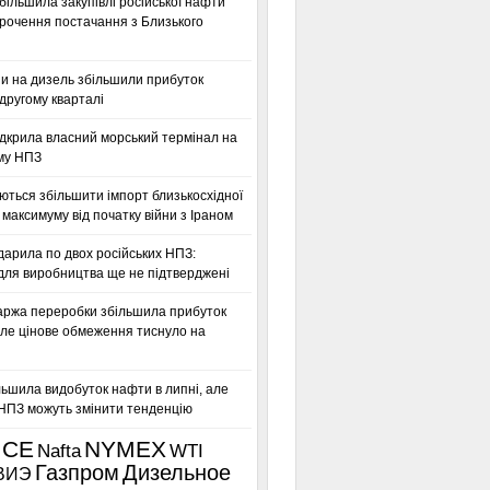
більшила закупівлі російської нафти
орочення постачання з Близького
ни на дизель збільшили прибуток
другому кварталі
дкрила власний морський термінал на
му НПЗ
ться збільшити імпорт близькосхідної
максимуму від початку війни з Іраном
дарила по двох російських НПЗ:
для виробництва ще не підтверджені
аржа переробки збільшила прибуток
ле цінове обмеження тиснуло на
льшила видобуток нафти в липні, але
 НПЗ можуть змінити тенденцію
ICE
NYMEX
Nafta
WTI
Газпром
Дизельное
ВИЭ