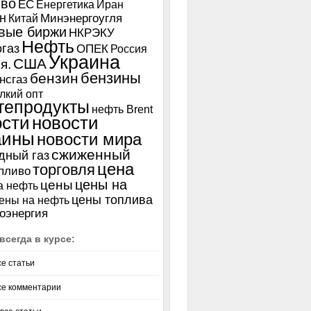
иво
ЕС
Енергетика
Иран
н
Китай
Минэнергоугля
вые биржи
НКРЭКУ
Нефть
газ
ОПЕК
Россия
Украина
США
я.
бензины
бензин
нсгаз
лкий опт
тепродукты
нефть Brent
ости
новости
аины
новости мира
сжиженный
дный газ
цена
торговля
пливо
цены на
цены
а нефть
цены топлива
ены на нефть
оэнергия
всегда в курсе:
се статьи
се комментарии