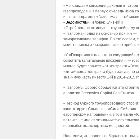
«Мы ожидаем снижения доходов от строи
газопроводов, и в первую очередь из-за 
инвестпрограммы «Газпрома», — объясн
«
Ведомостям
» человек, близкий к
«Стройгазконсалтингу» — крупнейшему п
«Газпрома»: одна из основных причин —
замораживание тарифов. По его словам, с
может привести к сокращению ее прибыли
«У «Газпрома» в планах на следующий го
сократить капитальные вложения», — гово
многое будет зависеть от контракта «Газ
«китайского» контракта будет запущено с
значимую часть инвестиций в 2014-2015 гг
«Газпрому» дорого обойдется это строите
аналитик Greenwich Capital Лев Сныков.
«Период бурного трубопроводного строит
констатирует Сныков, — «Сила Сибири» —
европейском направлении, в том числе «Ю
потока» не имеют экономического смысла»
переизбыток экспортных мощностей.
Напомним, что ранее сообщалось о том, 