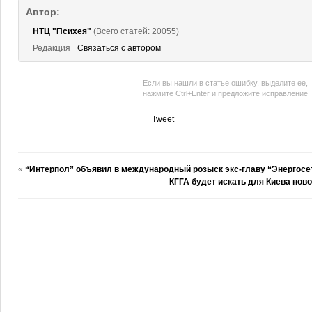
Автор:
НТЦ "Психея"
(Всего статей: 20055)
Редакция
Связаться с автором
Если вы нашли в статье ошибку, выделите ее,
нажмите Ctrl+Enter и предложите исправление
Tweet
«
“Интерпол” объявил в международный розыск экс-главу “Энергосе
КГГА будет искать для Киева нов