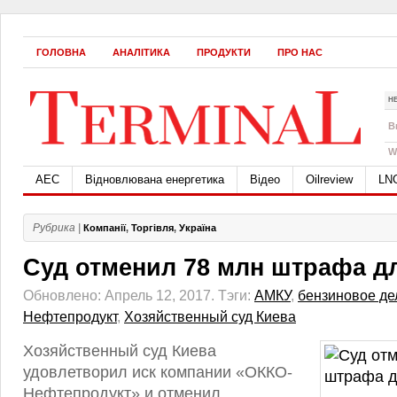
ГОЛОВНА
АНАЛІТИКА
ПРОДУКТИ
ПРО НАС
Н
B
W
АЕС
Відновлювана енергетика
Відео
Oilreview
LN
Рубрика |
Компанії
,
Торгівля
,
Україна
Суд отменил 78 млн штрафа д
Обновлено: Апрель 12, 2017.
Тэги:
АМКУ
,
бензиновое де
Нефтепродукт
,
Хозяйственный суд Киева
Хозяйственный суд Киева
удовлетворил иск компании «ОККО-
Нефтепродукт» и отменил