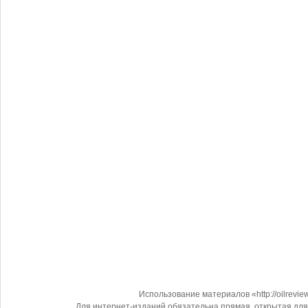
Использование материалов «http://oilrevi
Для интернет-изданий обязательна прямая, открытая для 