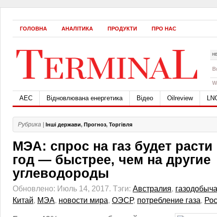
ГОЛОВНА
АНАЛІТИКА
ПРОДУКТИ
ПРО НАС
Н
B
W
АЕС
Відновлювана енергетика
Відео
Oilreview
LN
Рубрика |
Інші держави
,
Прогноз
,
Торгівля
МЭА: спрос на газ будет расти 
год — быстрее, чем на другие
углеводороды
Обновлено: Июль 14, 2017.
Тэги:
Австралия
,
газодобыч
Китай
,
МЭА
,
новости мира
,
ОЭСР
,
потребление газа
,
Рос