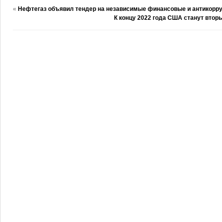
«
Нефтегаз объявил тендер на независимые финансовые и антикорр
К концу 2022 года США станут втор