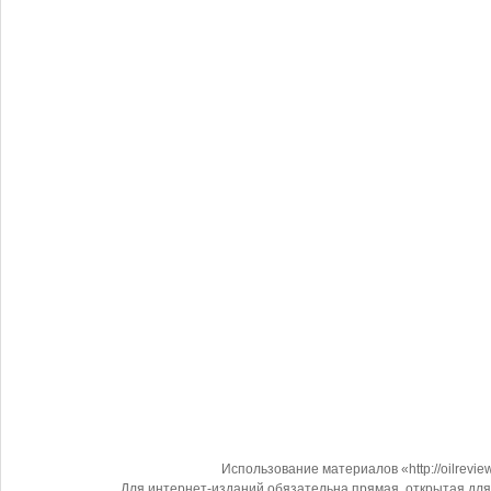
Использование материалов «http://oilrevi
Для интернет-изданий обязательна прямая, открытая для 