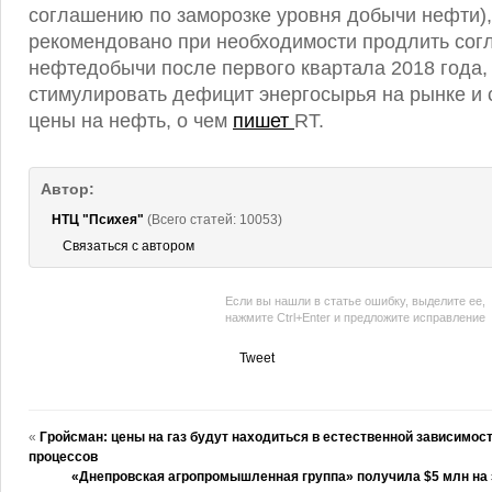
соглашению по заморозке уровня добычи нефти),
рекомендовано при необходимости продлить сог
нефтедобычи после первого квартала 2018 года,
стимулировать дефицит энергосырья на рынке и
цены на нефть, о чем
пишет
RT.
Автор:
НТЦ "Психея"
(Всего статей: 10053)
Связаться с автором
Если вы нашли в статье ошибку, выделите ее,
нажмите Ctrl+Enter и предложите исправление
Tweet
«
Гройсман: цены на газ будут находиться в естественной зависимо
процессов
«Днепровская агропромышленная группа» получила $5 млн на