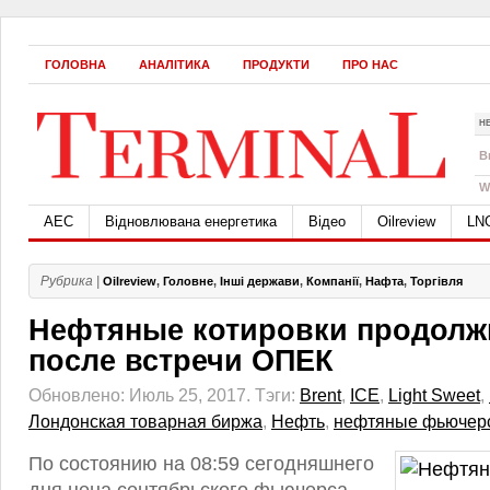
ГОЛОВНА
АНАЛІТИКА
ПРОДУКТИ
ПРО НАС
Н
B
W
АЕС
Відновлювана енергетика
Відео
Oilreview
LN
Рубрика |
Oilreview
,
Головне
,
Інші держави
,
Компанії
,
Нафта
,
Торгівля
Нефтяные котировки продолж
после встречи ОПЕК
Обновлено: Июль 25, 2017.
Тэги:
Brent
,
ICE
,
Light Sweet
,
Лондонская товарная биржа
,
Нефть
,
нефтяные фьючер
По состоянию на 08:59 сегодняшнего