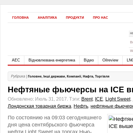
ГОЛОВНА
АНАЛІТИКА
ПРОДУКТИ
ПРО НАС
Н
B
W
АЕС
Відновлювана енергетика
Відео
Oilreview
LN
Рубрика |
Головне
,
Інші держави
,
Компанії
,
Нафта
,
Торгівля
Нефтяные фьючерсы на ICE в
Обновлено: Июль 31, 2017.
Тэги:
Brent
,
ICE
,
Light Sweet
,
Лондонская товарная биржа
,
Нефть
,
нефтяные фьючер
По состоянию на 09:03 сегодняшнего
дня цена сентябрьского фьючерса
нефти Light Sweet на торгах Нью-