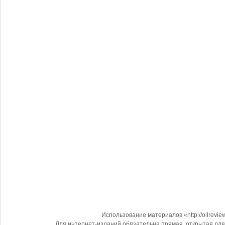
Использование материалов «http://oilrevi
Для интернет-изданий обязательна прямая, открытая для 