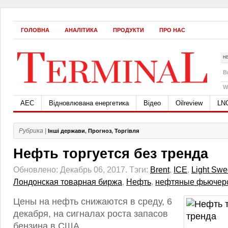
ГОЛОВНА
АНАЛІТИКА
ПРОДУКТИ
ПРО НАС
Н
B
W
АЕС
Відновлювана енергетика
Відео
Oilreview
LN
Рубрика |
Інші держави
,
Прогноз
,
Торгівля
Нефть торгуется без тренда
Обновлено: Декабрь 06, 2017.
Тэги:
Brent
,
ICE
,
Light Swe
Лондонская товарная биржа
,
Нефть
,
нефтяные фьючер
Цены на нефть снижаются в среду, 6
декабря, на сигналах роста запасов
бензина в США.