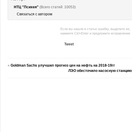
НТЦ "Психея"
(Всего статей: 10053)
Связаться с автором
Если вы нашли в статье ошибку, выделите ее,
нажмите Ctrl+Enter и предложите исправление
Tweet
«
Goldman Sachs улучшил прогноз цен на нефть на 2018-19гг
ЛЭО обесточило насосную станцию