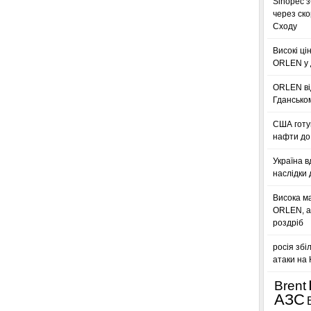
Sinopec з
через ск
Сходу
Високі ці
ORLEN у 
ORLEN ві
Гдансько
США готую
нафти до 
Україна в
наслідки 
Висока м
ORLEN, а
роздріб
росія збі
атаки на
Brent
АЗС