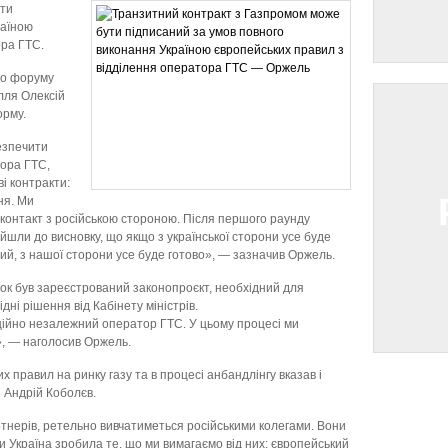
ти
раїною
ора ГТС.
ого форуму
ілля Олексій
орму.
езпечити
ора ГТС,
ві контракти:
ня. Ми
контакт з російською стороною. Після першого раунду
йшли до висновку, що якщо з української сторони усе буде
ий, з нашої сторони усе буде готово», — зазначив Оржель.
лок був зареєстрований законопроєкт, необхідний для
дні рішення від Кабінету міністрів.
ційно незалежний оператор ГТС. У цьому процесі ми
», — наголосив Оржель.
х правил на ринку газу та в процесі анбандлінгу вказав і
 Андрій Коболєв.
тнерів, ретельно вивчатиметься російськими колегами. Вони
и Україна зробила те, що ми вимагаємо від них: європейський