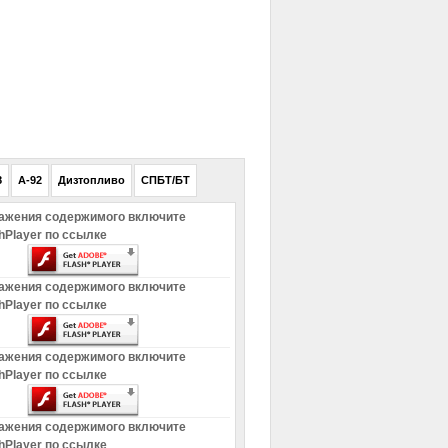
РЕКЛАМА
8
A-92
Дизтопливо
СПБТ/БТ
ажения содержимого включите
hPlayer по ссылке
ажения содержимого включите
hPlayer по ссылке
ажения содержимого включите
hPlayer по ссылке
ажения содержимого включите
hPlayer по ссылке