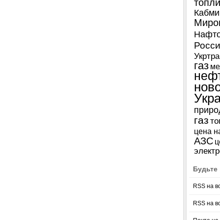
топл
Кабми
Миро
Нафто
Росси
Укртра
газ
ме
неф
нов
Укр
приро
газ
то
цена н
АЗС
ц
электр
Будьте 
RSS на в
RSS на в