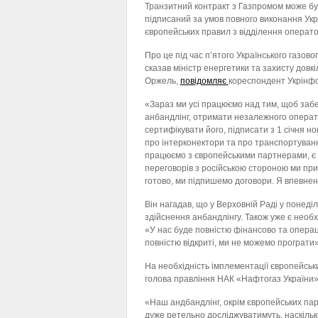
Транзитний контракт з Газпромом може бу
підписаний за умов повного виконання Ук
європейських правил з відділення операт
Про це під час п’ятого Українського газов
сказав міністр енергетики та захисту довк
Оржель,
повідомляє
кореспондент Укрінф
«Зараз ми усі працюємо над тим, щоб заб
анбандлінг, отримати незалежного операт
сертифікувати його, підписати з 1 січня но
про інтерконектори та про транспортуван
працюємо з європейськими партнерами, є 
переговорів з російською стороною ми при
готово, ми підпишемо договори. Я впевнен
Він нагадав, що у Верховній Раді у понеді
здійснення анбандлінгу. Також уже є необхі
«У нас буде повністю фінансово та опера
повністю відкриті, ми не можемо програти
На необхідність імплементації європейськи
голова правління НАК «Нафтогаз України»
«Наш андбандлінг, окрім європейських пар
дуже ретельно досліджуватимуть, наскільк