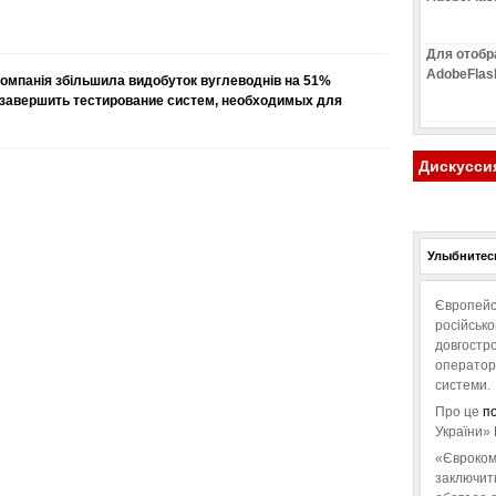
Для отобр
AdobeFlas
компанія збільшила видобуток вуглеводнів на 51%
 завершить тестирование систем, необходимых для
Дискусси
Улыбнитесь
Європейс
російськ
довгостро
операторо
системи.
Про це
п
України» 
«Євроком
заключит