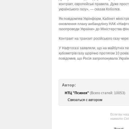
контракт, європейські правила. Дуже прос
українського газу», — сказав Коболєв.
Як повідомляв Укрінформ, Кабінет міністрі
оновлення плану анбандлінгу НАК «Нафтог
газопроводи України» до Міністерства фіна
Контракт на транзит російського газу чере
У Нафтогазі заявляли, що на майбутніх п
кубометрів газу щорічно протягом 10 рокі
повідомив, що Росія запропонувала Україні
Автор:
НТЦ "Психея"
(Всего статей: 10053)
Связаться с автором
Если вы наш
нажмите Ctr