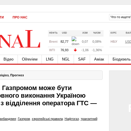
ТИ
ПРО НАС
НЕФТЬ
USD
ИЗМ
%ИЗМ
КУРС
ВАЛ
Brent
82,77
0,07
0,08%
НБУ
US
WTI
76,93
-1,06
-1,36%
Відео
Oilreview
LNG
NGL
SAF
Аміак
Біодизель
іціоз
,
Прогноз
з Газпромом може бути
овного виконання Україною
з відділення оператора ГТС —
анбандлинг
,
Газпром
,
європейські правила
,
Нафтогаз
,
транзитний