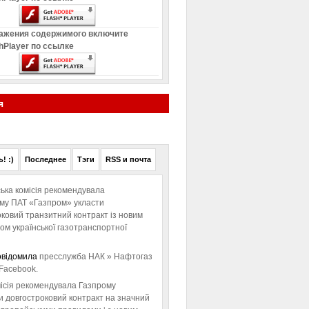
ажения содержимого включите
hPlayer по ссылке
я
! :)
Последнее
Тэги
RSS и почта
ька комісія рекомендувала
ому ПАТ «Газпром» укласти
ковий транзитний контракт із новим
м української газотранспортної
овідомила
пресслужба НАК » Нафтогаз
Facebook.
ісія рекомендувала Газпрому
и довгостроковий контракт на значний