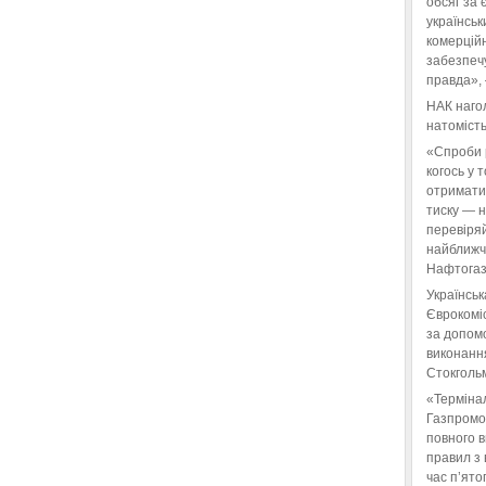
обсяг за 
українськ
комерційн
забезпеч
правда»,
НАК нагол
натомість
«Спроби 
когось у 
отримати
тиску — 
перевіряй
найближчі
Нафтогаз
Українськ
Єврокоміс
за допом
виконанн
Стокгольм
«Терміна
Газпромо
повного 
правил з 
час п’ято