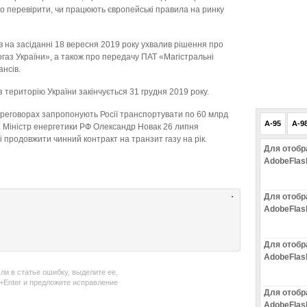
то перевірити, чи працюють європейські правила на ринку
в на засіданні 18 вересня 2019 року ухвалив рішення про
аз України», а також про передачу ПАТ «Магістральні
нсів.
з територію України закінчується 31 грудня 2019 року.
ереговорах запропонують Росії транспортувати по 60 млрд
A-95
A-9
в. Міністр енергетики РФ Олександр Новак 26 липня
 продовжити чинний контракт на транзит газу на рік.
Для отобр
AdobeFlas
Для отобр
AdobeFlas
Для отобр
AdobeFlas
ли в статье ошибку, выделите ее,
l+Enter и предложите исправление
Для отобр
AdobeFlas