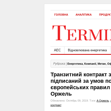
ГОЛОВНА
АНАЛІТИКА
ПРОДУК
АЕС
Відновлювана енергетика
Рубрика |
Енергетика
,
Компанії
,
Метан
,
Оф
Транзитний контракт 
підписаний за умов п
європейських правил 
Оржель
Обновлено: Октябрь 09, 2019.
Тэги:
А Оржель
,
контракт