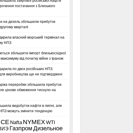
більшила закупівлі російської нафти
орочення постачання з Близького
ни на дизель збільшили прибуток
другому кварталі
дкрила власний морський термінал на
му НПЗ
ться збільшити імпорт близькосхідної
максимуму від початку війни з Іраном
дарила по двох російських НПЗ:
для виробництва ще не підтверджені
аржа переробки збільшила прибуток
ле цінове обмеження тиснуло на
льшила видобуток нафти в липні, але
 НПЗ можуть змінити тенденцію
ICE
NYMEX
Nafta
WTI
Газпром
Дизельное
ВИЭ