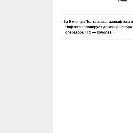
Tweet
«
За 9 місяців Полтавська газонафтова 
Нафтогаз планирует до конца ноября
оператора ГТС — Коболев
»