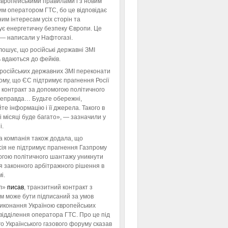
європейськими правилами і з новим
им оператором ГТС, бо це відповідає
им інтересам усіх сторін та
ує енергетичну безпеку Європи. Це
 — написали у Нафтогазі.
ошує, що російські державні ЗМІ
 вдаються до фейків.
російських державних ЗМІ переконати
тому, що ЄС підтримує прагнення Росії
 контракт за допомогою політичного
неправда… Будьте обережні,
те інформацію і її джерела. Такого в
 місяці буде багато», — зазначили у
і.
а компанія також додала, що
ія не підтримує прагнення Газпрому
огою політичного шантажу уникнути
я законного арбітражного рішення в
і.
л»
писав
, транзитний контракт з
м може бути підписаний за умов
виконання Україною європейських
відділення оператора ГТС. Про це під
го Українського газового форуму сказав