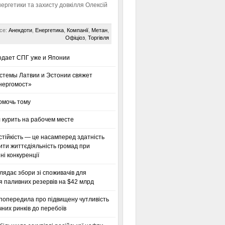
нергетики та захисту довкілля Олексій
се:
Анекдоти
,
Енергетика
,
Компанії
,
Метан
,
Офіціоз
,
Торгівля
одает СПГ уже и Японии
стемы Латвии и Эстонии свяжет
нергомост»
омочь тому
 курить на рабочем месте
тійкість — це насамперед здатність
ти життєдіяльність громад при
і конкуренції
глядає збори зі споживачів для
я паливних резервів на $42 млрд
 попередила про підвищену чутливість
них ринків до перебоїв