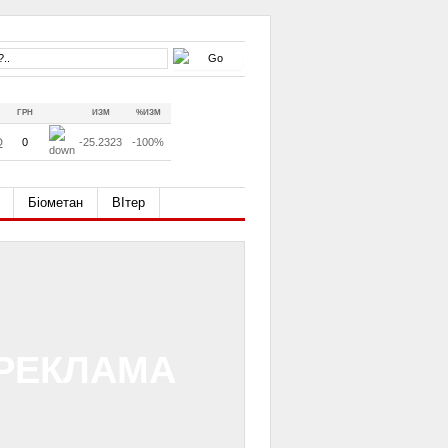
ГРН
ИЗМ
%ИЗМ
D
0
-25.2323
-100%
Біометан
ВІтер
РЕКЛАМА