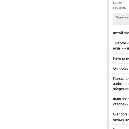
міністр е
Оржель.
Читать в
Китай пр
Энергоси
новый «э
Нельзя п
Он любил
Паливна с
забезпечи
збереженн
Індія роз
створенн
Glencore
енергетич