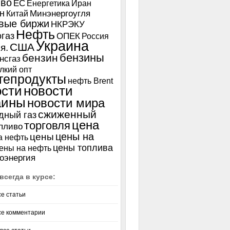
иво
ЕС
Енергетика
Иран
н
Китай
Минэнергоугля
вые биржи
НКРЭКУ
Нефть
газ
ОПЕК
Россия
Украина
США
я.
бензины
бензин
нсгаз
лкий опт
тепродукты
нефть Brent
ости
новости
аины
новости мира
сжиженный
дный газ
цена
торговля
пливо
цены на
цены
а нефть
цены топлива
ены на нефть
оэнергия
всегда в курсе:
се статьи
се комментарии