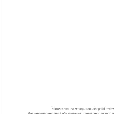
Использование материалов «http://oilrevi
Для интернет-изданий обязательна прямая, открытая для 