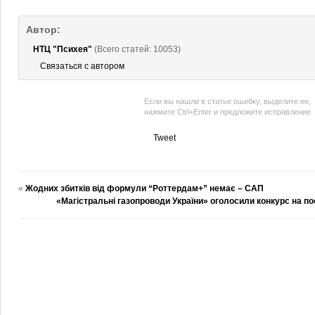
Автор:
НТЦ "Психея"
(Всего статей: 10053)
Связаться с автором
Если вы нашли в статье ошибку, выделите ее,
нажмите Ctrl+Enter и предложите исправление
Tweet
«
Жодних збитків від формули “Роттердам+” немає – САП
«Магістральні газопроводи України» оголосили конкурс на по