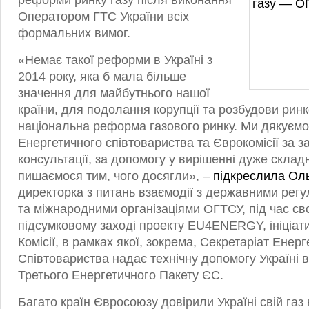
реформи ринку газу після виконання
Оператором ГТС України всіх
формальних вимог.
«Немає такої реформи в Україні з
2014 року, яка б мала більше
значення для майбутнього нашої
країни, для подолання корупції та розбудови ринк
національна реформа газового ринку. Ми дякуємо
Енергетичного співтовариства та Єврокомісії за з
консультації, за допомогу у вирішенні дуже склад
пишаємося тим, чого досягли», –
підкреслила Оль
директорка з питань взаємодії з державними рег
та міжнародними організаціями ОГТСУ, під час св
підсумковому заході проекту EU4ENERGY, ініціат
Комісії, в рамках якої, зокрема, Секретаріат Енер
Співтовариства надає технічну допомогу Україні в
Третього Енергетичного Пакету ЄС.
Багато країн Євросоюзу довірили Україні свій газ 