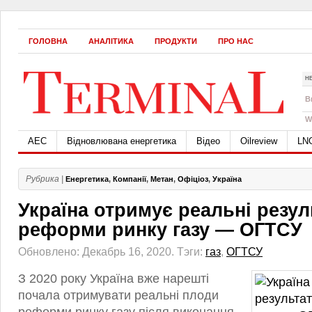
ГОЛОВНА
АНАЛІТИКА
ПРОДУКТИ
ПРО НАС
Н
B
W
АЕС
Відновлювана енергетика
Відео
Oilreview
LN
Рубрика |
Енергетика
,
Компанії
,
Метан
,
Офіціоз
,
Україна
Україна отримує реальні резул
реформи ринку газу — ОГТСУ
Обновлено: Декабрь 16, 2020.
Тэги:
газ
,
ОГТСУ
З 2020 року Україна вже нарешті
почала отримувати реальні плоди