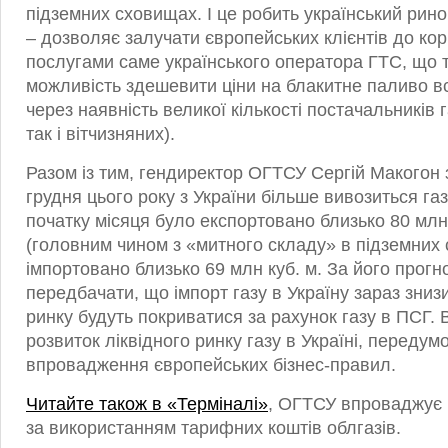
підземних сховищах. І це робить український рино
– дозволяє залучати європейських клієнтів до ко
послугами саме українського оператора ГТС, що 
можливість здешевити ціни на блакитне паливо в
через наявність великої кількості постачальників г
так і вітчизняних).
Разом із тим, гендиректор ОГТСУ Сергій Макогон 
грудня цього року з України більше вивозиться газ
початку місяця було експортовано близько 80 млн 
(головним чином з «митного складу» в підземних 
імпортовано близько 69 млн куб. м. За його прогн
передбачати, що імпорт газу в Україну зараз знизи
ринку будуть покриватися за рахунок газу в ПСГ. 
розвиток ліквідного ринку газу в Україні, переду
впровадження європейських бізнес-правил.
Читайте також в «Терміналі»
, ОГТСУ впроваджує 
за використанням тарифних коштів облгазів.